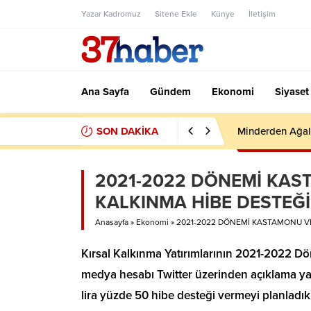
Yazar Kadromuz
Sitene Ekle
Künye
İletişim
Ana Sayfa
Gündem
Ekonomi
Siyaset
SON DAKİKA
Minderden Ağal
2021-2022 DÖNEMİ KAS
KALKINMA HİBE DESTEĞ
Anasayfa
»
Ekonomi
»
2021-2022 DÖNEMİ KASTAMONU VE
Kırsal Kalkınma Yatırımlarının 2021-2022 Dö
medya hesabı Twitter üzerinden açıklama ya
lira yüzde 50 hibe desteği vermeyi planladıkla