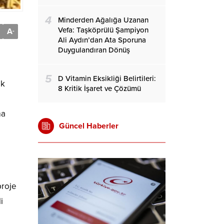
4
Minderden Ağalığa Uzanan
Vefa: Taşköprülü Şampiyon
A
-
Ali Aydın’dan Ata Sporuna
Duygulandıran Dönüş
5
D Vitamin Eksikliği Belirtileri:
ok
8 Kritik İşaret ve Çözümü
ma
Güncel Haberler
proje
i