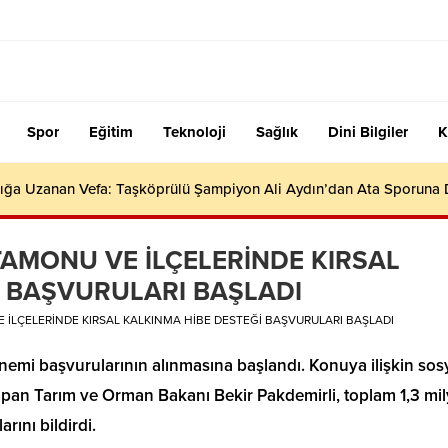
Spor
Eğitim
Teknoloji
Sağlık
Dini Bilgiler
K
ığa Uzanan Vefa: Taşköprülü Şampiyon Ali Aydın’dan Ata Sporuna
TAMONU VE İLÇELERİNDE KIRSAL
İ BAŞVURULARI BAŞLADI
 İLÇELERİNDE KIRSAL KALKINMA HİBE DESTEĞİ BAŞVURULARI BAŞLADI
nemi başvurularının alınmasına başlandı. Konuya ilişkin sos
pan Tarım ve Orman Bakanı Bekir Pakdemirli, toplam 1,3 mil
rını bildirdi.