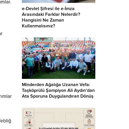
ımlar.
e-Devlet Şifresi ile e-İmza
Arasındaki Farklar Nelerdir?
Hangisini Ne Zaman
Kullanmalısınız?
ar
Minderden Ağalığa Uzanan Vefa:
Taşköprülü Şampiyon Ali Aydın’dan
Ata Sporuna Duygulandıran Dönüş
rımlar
Tebliğ