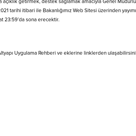
a açıklık getirmek, destek sağlamak amacıyla Genel Müdürl
021 tarihi itibari ile Bakanlığımız Web Sitesi üzerinden yayım
aat 23:59’da sona erecektir.
tyapı Uygulama Rehberi ve eklerine linklerden ulaşabilirsini