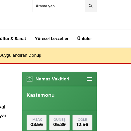
ültür & Sanat
Yöresel Lezzetler
Ünlüler
 Duygulandıran Dönüş
Namaz Vakitleri
Kastamonu
yal
yar
İMSAK
GÜNEŞ
ÖĞLE
03:56
05:39
12:56