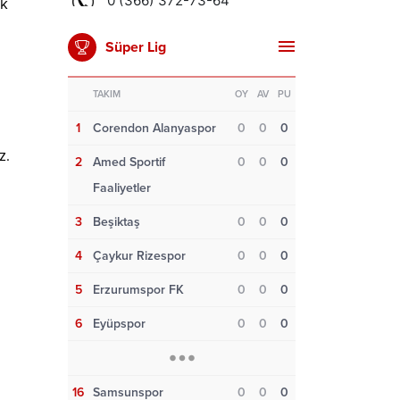
ük
ı
Süper Lig
TAKIM
OY
AV
PU
1
Corendon Alanyaspor
0
0
0
z.
2
Amed Sportif
0
0
0
Faaliyetler
3
Beşiktaş
0
0
0
4
Çaykur Rizespor
0
0
0
5
Erzurumspor FK
0
0
0
6
Eyüpspor
0
0
0
16
Samsunspor
0
0
0