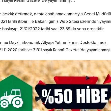
11 sayılı Resmî Gazete ‘de yayımlanmıştır.
a açıklık getirmek, destek sağlamak amacıyla Genel Müdürl
021 tarihi itibari ile Bakanlığımız Web Sitesi üzerinden yayım
e başlayıp, 21/01/2022 tarihi saat 23:59’da sona erecektir.
rıma Dayalı Ekonomik Altyapı Yatırımlarının Desteklenmesi
.11.2020 tarih ve 31311 sayılı Resmî Gazete ‘de yayımlanmıştı