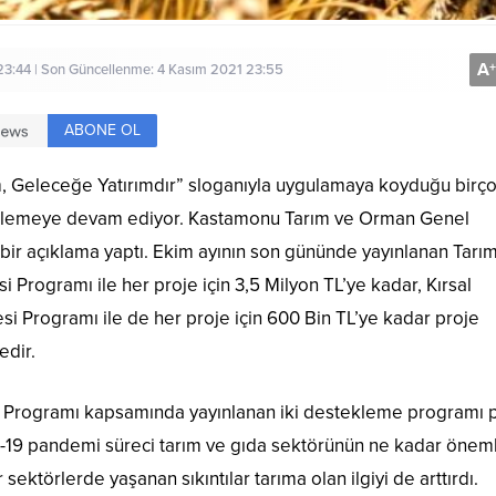
A
+
23:44 | Son Güncellenme: 4 Kasım 2021 23:55
ABONE OL
m, Geleceğe Yatırımdır” sloganıyla uygulamaya koyduğu birç
teklemeye devam ediyor. Kastamonu Tarım ve Orman Genel
bir açıklama yaptı. Ekim ayının son gününde yayınlanan Tarı
Programı ile her proje için 3,5 Milyon TL’ye kadar, Kırsal
i Programı ile de her proje için 600 Bin TL’ye kadar proje
edir.
si Programı kapsamında yayınlanan iki destekleme programı 
-19 pandemi süreci tarım ve gıda sektörünün ne kadar öneml
ektörlerde yaşanan sıkıntılar tarıma olan ilgiyi de arttırdı.