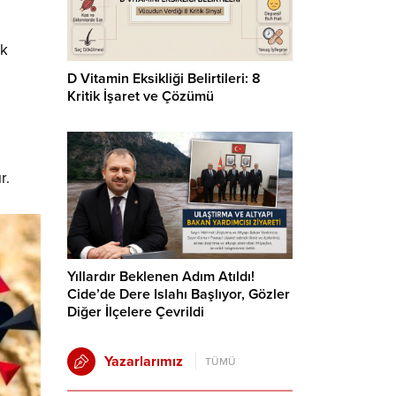
ük
ı
D Vitamin Eksikliği Belirtileri: 8
Kritik İşaret ve Çözümü
r.
Yıllardır Beklenen Adım Atıldı!
Cide’de Dere Islahı Başlıyor, Gözler
Diğer İlçelere Çevrildi
Yazarlarımız
TÜMÜ