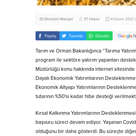
Ekonomi
Manşet
37 Haber
4 Kasım 2021 
Paylaş
Tweetle
Gönder
Tarım ve Orman Bakanlığınca “Tarıma Yatırı
program ile sektöre yatırım yapanları des
Müdürlüğü konu hakkında internet sitesinde 
Dayalı Ekonomik Yatırımlarının Desteklenmesi 
Ekonomik Altyapı Yatırımlarının Desteklenmes
tutarının %50’si kadar hibe desteği verilmekt
Kırsal Kalkınma Yatırımlarının Desteklenme
başvuru süreci devam ediyor. Yaşanan Covid
olduğunu bir daha gösterdi. Bu süreçte diğer s