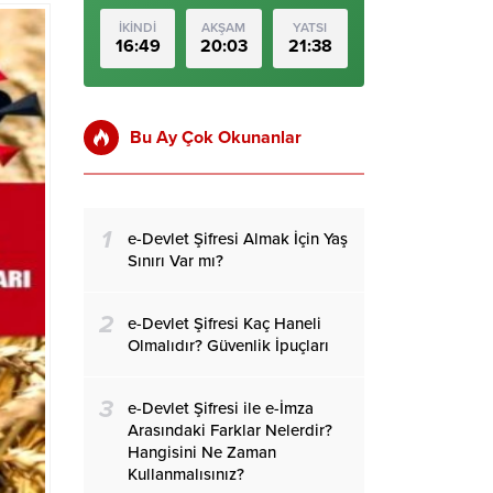
İKİNDİ
AKŞAM
YATSI
16:49
20:03
21:38
Bu Ay Çok Okunanlar
1
e-Devlet Şifresi Almak İçin Yaş
Sınırı Var mı?
2
e-Devlet Şifresi Kaç Haneli
Olmalıdır? Güvenlik İpuçları
3
e-Devlet Şifresi ile e-İmza
Arasındaki Farklar Nelerdir?
Hangisini Ne Zaman
Kullanmalısınız?