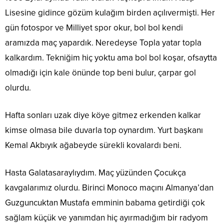
Lisesine gidince gözüm kulağım birden açılıvermişti. Her
gün fotospor ve Milliyet spor okur, bol bol kendi
aramızda maç yapardık. Neredeyse Topla yatar topla
kalkardım. Tekniğim hiç yoktu ama bol bol koşar, ofsaytta
olmadığı için kale önünde top beni bulur, çarpar gol
olurdu.
Hafta sonları uzak diye köye gitmez erkenden kalkar
kimse olmasa bile duvarla top oynardım. Yurt başkanı
Kemal Akbıyık ağabeyde sürekli kovalardı beni.
Hasta Galatasaraylıydım. Maç yüzünden Çocukça
kavgalarımız olurdu. Birinci Monoco maçını Almanya’dan
Guzguncuktan Mustafa emminin babama getirdiği çok
sağlam küçük ve yanımdan hiç ayırmadığım bir radyom