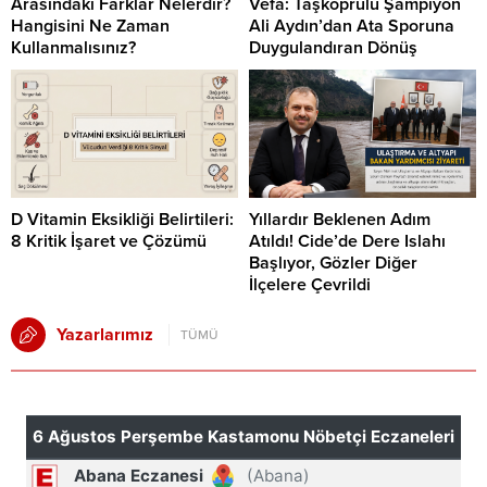
Arasındaki Farklar Nelerdir?
Vefa: Taşköprülü Şampiyon
Hangisini Ne Zaman
Ali Aydın’dan Ata Sporuna
Kullanmalısınız?
Duygulandıran Dönüş
D Vitamin Eksikliği Belirtileri:
Yıllardır Beklenen Adım
8 Kritik İşaret ve Çözümü
Atıldı! Cide’de Dere Islahı
Başlıyor, Gözler Diğer
İlçelere Çevrildi
Yazarlarımız
TÜMÜ