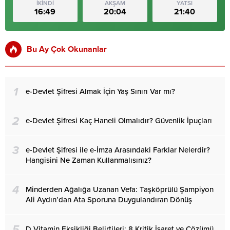
İKİNDİ
AKŞAM
YATSI
16:49
20:04
21:40
Bu Ay Çok Okunanlar
1
e-Devlet Şifresi Almak İçin Yaş Sınırı Var mı?
2
e-Devlet Şifresi Kaç Haneli Olmalıdır? Güvenlik İpuçları
3
e-Devlet Şifresi ile e-İmza Arasındaki Farklar Nelerdir?
Hangisini Ne Zaman Kullanmalısınız?
4
Minderden Ağalığa Uzanan Vefa: Taşköprülü Şampiyon
Ali Aydın’dan Ata Sporuna Duygulandıran Dönüş
5
D Vitamin Eksikliği Belirtileri: 8 Kritik İşaret ve Çözümü