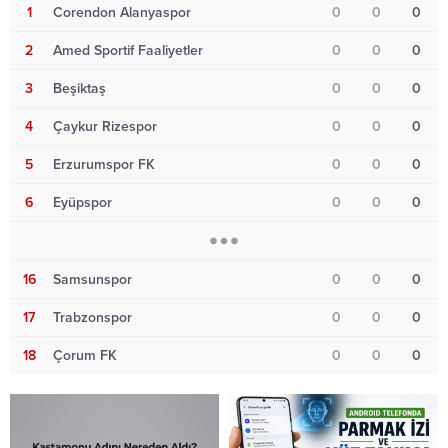
1
Corendon Alanyaspor
0
0
0
2
Amed Sportif Faaliyetler
0
0
0
3
Beşiktaş
0
0
0
4
Çaykur Rizespor
0
0
0
5
Erzurumspor FK
0
0
0
6
Eyüpspor
0
0
0
16
Samsunspor
0
0
0
17
Trabzonspor
0
0
0
18
Çorum FK
0
0
0