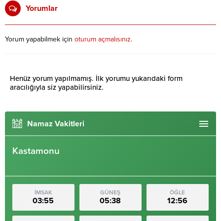
Yorumlar
Yorum yapabilmek için
oturum açmalısınız
.
Henüz yorum yapılmamış. İlk yorumu yukarıdaki form
aracılığıyla siz yapabilirsiniz.
Namaz Vakitleri
Kastamonu
İMSAK
GÜNEŞ
ÖĞLE
03:55
05:38
12:56