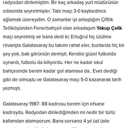
radyodan dinlemiştim. Bir kaç arkadaş yurt müdürünün
odasında seyretmişler. Tabi maçı 3-0 kaybedince
ağlamak üzereydim. O zamanlar iyi anlaştığım Çiftlik
Telliköyünden Fenerbahçeli olan arkadaşım
Yakup Çelik
maçı seyretmiş ve bana dedi ki; Ertuğrul hiç üzülme
rövanşta Galatasaray bu takımı rahat eler, bunlarda hiç bir
şey yok, bak görürsün demişti. Kendisi güzel futbolda
oynardı, futbolu da biliyordu. Her ne kadar okul
bahçesinde benim kadar gol atamasa da.. Evet dediği
gibi de olmuştu ve Galatasaray maçı 5-0 kazanarak tarih
yazmıştı.
Galatasaray 1987- 88 kadrosu benim için efsane
kadroydu. Radyodan dinlediğimden mi nedir bir türlü
kafamdan atamıyorum. Bana sorsanız 4 yıl üst üste