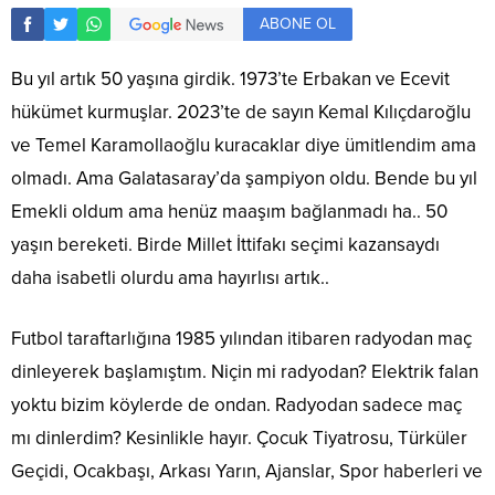
ABONE OL
Bu yıl artık 50 yaşına girdik. 1973’te Erbakan ve Ecevit
hükümet kurmuşlar. 2023’te de sayın Kemal Kılıçdaroğlu
ve Temel Karamollaoğlu kuracaklar diye ümitlendim ama
olmadı. Ama Galatasaray’da şampiyon oldu. Bende bu yıl
Emekli oldum ama henüz maaşım bağlanmadı ha.. 50
yaşın bereketi. Birde Millet İttifakı seçimi kazansaydı
daha isabetli olurdu ama hayırlısı artık..
Futbol taraftarlığına 1985 yılından itibaren radyodan maç
dinleyerek başlamıştım. Niçin mi radyodan? Elektrik falan
yoktu bizim köylerde de ondan. Radyodan sadece maç
mı dinlerdim? Kesinlikle hayır. Çocuk Tiyatrosu, Türküler
Geçidi, Ocakbaşı, Arkası Yarın, Ajanslar, Spor haberleri ve