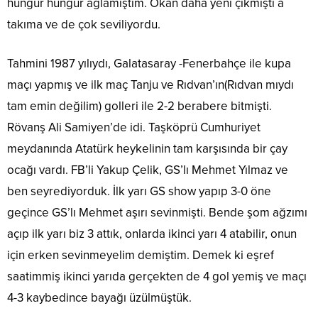
hüngür hüngür ağlamıştım. Okan daha yeni çıkmıştı a
takıma ve de çok seviliyordu.
Tahmini 1987 yılıydı, Galatasaray -Fenerbahçe ile kupa
maçı yapmış ve ilk maç Tanju ve Rıdvan’ın(Rıdvan mıydı
tam emin değilim) golleri ile 2-2 berabere bitmişti.
Rövanş Ali Samiyen’de idi. Taşköprü Cumhuriyet
meydanında Atatürk heykelinin tam karşısında bir çay
ocağı vardı. FB’li Yakup Çelik, GS’lı Mehmet Yılmaz ve
ben seyrediyorduk. İlk yarı GS show yapıp 3-0 öne
geçince GS’lı Mehmet aşırı sevinmişti. Bende şom ağzımı
açıp ilk yarı biz 3 attık, onlarda ikinci yarı 4 atabilir, onun
için erken sevinmeyelim demiştim. Demek ki eşref
saatimmiş ikinci yarıda gerçekten de 4 gol yemiş ve maçı
4-3 kaybedince bayağı üzülmüştük.