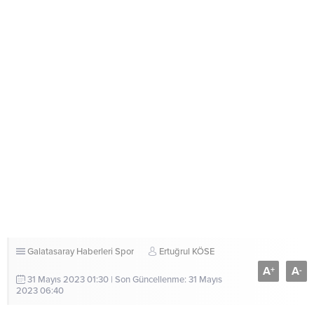
Galatasaray Haberleri
Spor
Ertuğrul KÖSE
A
A
+
-
31 Mayıs 2023 01:30 | Son Güncellenme: 31 Mayıs
2023 06:40