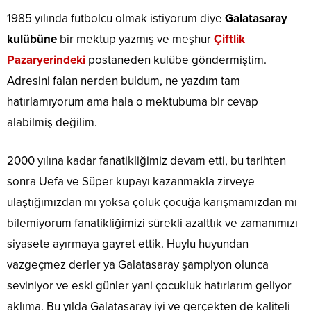
1985 yılında futbolcu olmak istiyorum diye
Galatasaray
kulübüne
bir mektup yazmış ve meşhur
Çiftlik
Pazaryerindeki
postaneden kulübe göndermiştim.
Adresini falan nerden buldum, ne yazdım tam
hatırlamıyorum ama hala o mektubuma bir cevap
alabilmiş değilim.
2000 yılına kadar fanatikliğimiz devam etti, bu tarihten
sonra Uefa ve Süper kupayı kazanmakla zirveye
ulaştığımızdan mı yoksa çoluk çocuğa karışmamızdan mı
bilemiyorum fanatikliğimizi sürekli azalttık ve zamanımızı
siyasete ayırmaya gayret ettik. Huylu huyundan
vazgeçmez derler ya Galatasaray şampiyon olunca
seviniyor ve eski günler yani çocukluk hatırlarım geliyor
aklıma. Bu yılda Galatasaray iyi ve gerçekten de kaliteli