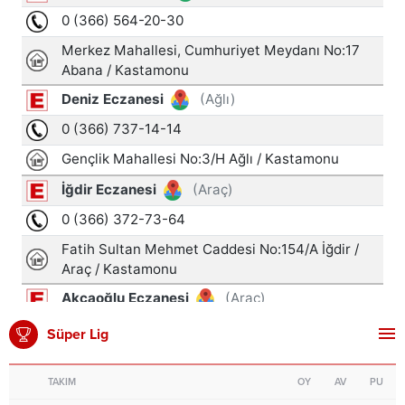
Süper Lig
TAKIM
OY
AV
PU