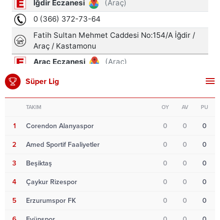
Süper Lig
TAKIM
OY
AV
PU
1
Corendon Alanyaspor
0
0
0
2
Amed Sportif Faaliyetler
0
0
0
3
Beşiktaş
0
0
0
4
Çaykur Rizespor
0
0
0
5
Erzurumspor FK
0
0
0
6
Eyüpspor
0
0
0