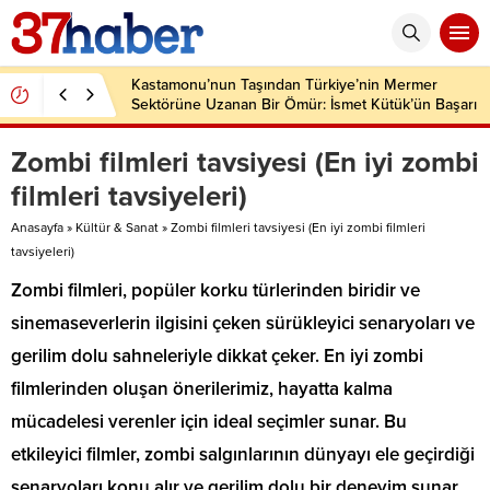
Kastamonu’nun Taşından Türkiye’nin Mermer
Sektörüne Uzanan Bir Ömür: İsmet Kütük’ün Başarı
Hikâyesi
Zombi filmleri tavsiyesi (En iyi zombi
filmleri tavsiyeleri)
Anasayfa
»
Kültür & Sanat
»
Zombi filmleri tavsiyesi (En iyi zombi filmleri
tavsiyeleri)
Zombi filmleri, popüler korku türlerinden biridir ve
sinemaseverlerin ilgisini çeken sürükleyici senaryoları ve
gerilim dolu sahneleriyle dikkat çeker. En iyi zombi
filmlerinden oluşan önerilerimiz, hayatta kalma
mücadelesi verenler için ideal seçimler sunar. Bu
etkileyici filmler, zombi salgınlarının dünyayı ele geçirdiği
senaryoları konu alır ve gerilim dolu bir deneyim sunar.