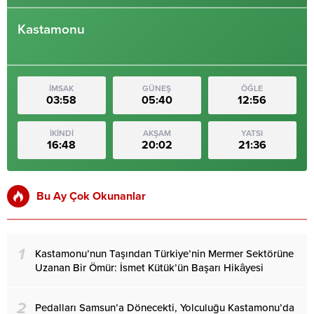
Kastamonu
İMSAK
GÜNEŞ
ÖĞLE
03:58
05:40
12:56
İKİNDİ
AKŞAM
YATSI
16:48
20:02
21:36
Bu Ay Çok Okunanlar
1
Kastamonu’nun Taşından Türkiye’nin Mermer Sektörüne
Uzanan Bir Ömür: İsmet Kütük’ün Başarı Hikâyesi
2
Pedalları Samsun’a Dönecekti, Yolculuğu Kastamonu’da