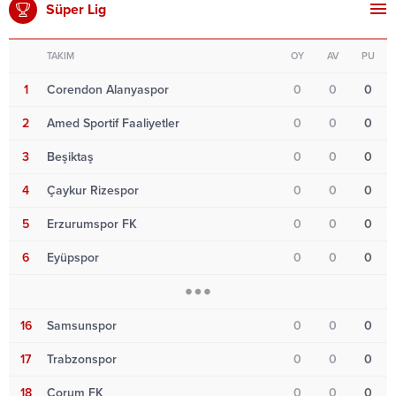
Süper Lig
TAKIM
OY
AV
PU
1
Corendon Alanyaspor
0
0
0
2
Amed Sportif Faaliyetler
0
0
0
3
Beşiktaş
0
0
0
4
Çaykur Rizespor
0
0
0
5
Erzurumspor FK
0
0
0
6
Eyüpspor
0
0
0
16
Samsunspor
0
0
0
17
Trabzonspor
0
0
0
18
Çorum FK
0
0
0