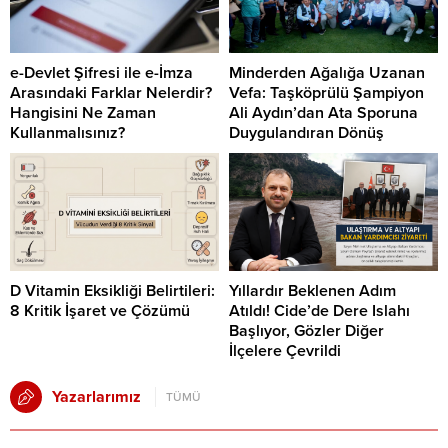
e-Devlet Şifresi ile e-İmza
Minderden Ağalığa Uzanan
Arasındaki Farklar Nelerdir?
Vefa: Taşköprülü Şampiyon
Hangisini Ne Zaman
Ali Aydın’dan Ata Sporuna
Kullanmalısınız?
Duygulandıran Dönüş
D Vitamin Eksikliği Belirtileri:
Yıllardır Beklenen Adım
8 Kritik İşaret ve Çözümü
Atıldı! Cide’de Dere Islahı
Başlıyor, Gözler Diğer
İlçelere Çevrildi
Yazarlarımız
TÜMÜ