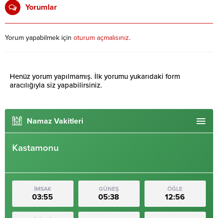
Yorumlar
Yorum yapabilmek için
oturum açmalısınız
.
Henüz yorum yapılmamış. İlk yorumu yukarıdaki form
aracılığıyla siz yapabilirsiniz.
Namaz Vakitleri
Kastamonu
İMSAK
GÜNEŞ
ÖĞLE
03:55
05:38
12:56