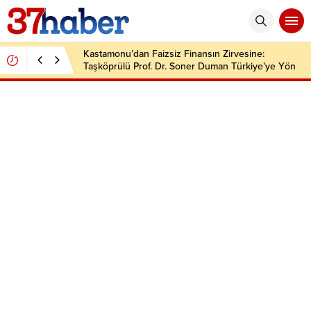
Kastamonu’dan Faizsiz Finansın Zirvesine:
Taşköprülü Prof. Dr. Soner Duman Türkiye’ye Yön
Veriyor