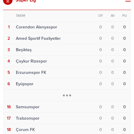
Süper Lig
TAKIM
OY
AV
PU
1
Corendon Alanyaspor
0
0
0
2
Amed Sportif Faaliyetler
0
0
0
3
Beşiktaş
0
0
0
4
Çaykur Rizespor
0
0
0
5
Erzurumspor FK
0
0
0
6
Eyüpspor
0
0
0
16
Samsunspor
0
0
0
17
Trabzonspor
0
0
0
18
Çorum FK
0
0
0