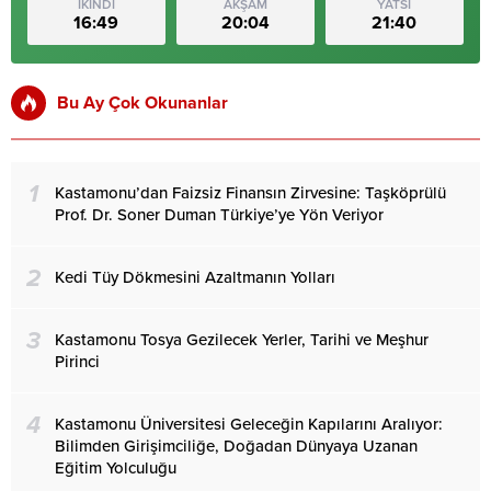
İKİNDİ
AKŞAM
YATSI
16:49
20:04
21:40
Bu Ay Çok Okunanlar
1
Kastamonu’dan Faizsiz Finansın Zirvesine: Taşköprülü
Prof. Dr. Soner Duman Türkiye’ye Yön Veriyor
2
Kedi Tüy Dökmesini Azaltmanın Yolları
3
Kastamonu Tosya Gezilecek Yerler, Tarihi ve Meşhur
Pirinci
4
Kastamonu Üniversitesi Geleceğin Kapılarını Aralıyor:
Bilimden Girişimciliğe, Doğadan Dünyaya Uzanan
Eğitim Yolculuğu