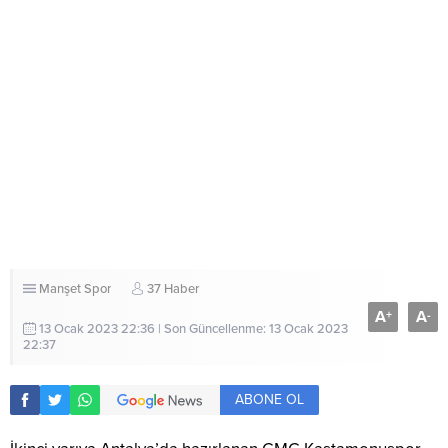
Manşet
Spor
37 Haber
A
A
+
-
13 Ocak 2023 22:36 | Son Güncellenme: 13 Ocak 2023
22:37
ABONE OL