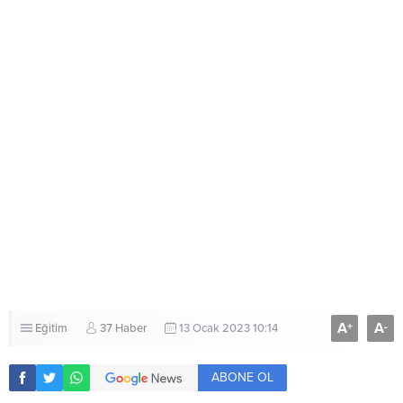
A
A
+
-
Eğitim
37 Haber
13 Ocak 2023 10:14
ABONE OL