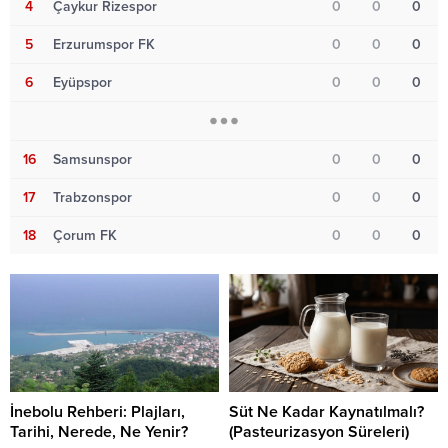
4
Çaykur Rizespor
0
0
0
5
Erzurumspor FK
0
0
0
6
Eyüpspor
0
0
0
16
Samsunspor
0
0
0
17
Trabzonspor
0
0
0
18
Çorum FK
0
0
0
İnebolu Rehberi: Plajları,
Süt Ne Kadar Kaynatılmalı?
Tarihi, Nerede, Ne Yenir?
(Pasteurizasyon Süreleri)