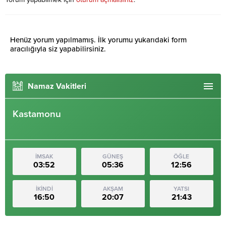
Henüz yorum yapılmamış. İlk yorumu yukarıdaki form
aracılığıyla siz yapabilirsiniz.
Namaz Vakitleri
Kastamonu
İMSAK
GÜNEŞ
ÖĞLE
03:52
05:36
12:56
İKİNDİ
AKŞAM
YATSI
16:50
20:07
21:43