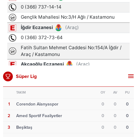
Süper Lig
TAKIM
OY
AV
PU
1
Corendon Alanyaspor
0
0
0
2
Amed Sportif Faaliyetler
0
0
0
3
Beşiktaş
0
0
0