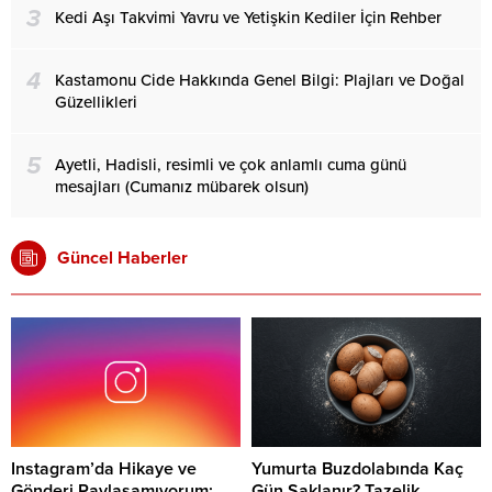
3
Kedi Aşı Takvimi Yavru ve Yetişkin Kediler İçin Rehber
4
Kastamonu Cide Hakkında Genel Bilgi: Plajları ve Doğal
Güzellikleri
5
Ayetli, Hadisli, resimli ve çok anlamlı cuma günü
mesajları (Cumanız mübarek olsun)
Güncel Haberler
Instagram’da Hikaye ve
Yumurta Buzdolabında Kaç
Gönderi Paylaşamıyorum:
Gün Saklanır? Tazelik