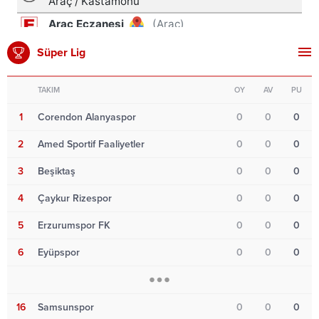
Süper Lig
TAKIM
OY
AV
PU
1
Corendon Alanyaspor
0
0
0
2
Amed Sportif Faaliyetler
0
0
0
3
Beşiktaş
0
0
0
4
Çaykur Rizespor
0
0
0
5
Erzurumspor FK
0
0
0
6
Eyüpspor
0
0
0
16
Samsunspor
0
0
0