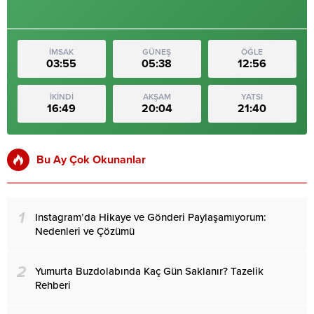
İMSAK
GÜNEŞ
ÖĞLE
03:55
05:38
12:56
İKİNDİ
AKŞAM
YATSI
16:49
20:04
21:40
Bu Ay Çok Okunanlar
1
Instagram’da Hikaye ve Gönderi Paylaşamıyorum:
Nedenleri ve Çözümü
2
Yumurta Buzdolabında Kaç Gün Saklanır? Tazelik
Rehberi