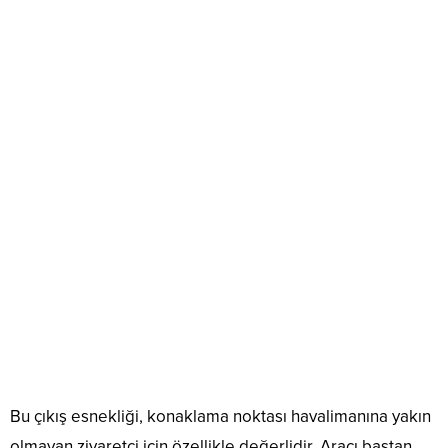
Bu çıkış esnekliği, konaklama noktası havalimanına yakın
olmayan ziyaretçi için özellikle değerlidir. Aracı baştan