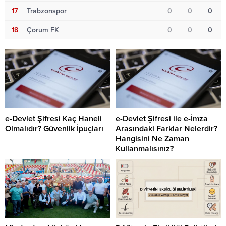
17
Trabzonspor
0
0
0
18
Çorum FK
0
0
0
e-Devlet Şifresi Kaç Haneli
e-Devlet Şifresi ile e-İmza
Olmalıdır? Güvenlik İpuçları
Arasındaki Farklar Nelerdir?
Hangisini Ne Zaman
Kullanmalısınız?