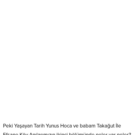
Peki Yaşayan Tarih Yunus Hoca ve babam Takağut İle
Efsane Köy Anılarımızın ikinci bölümünde neler var neler?