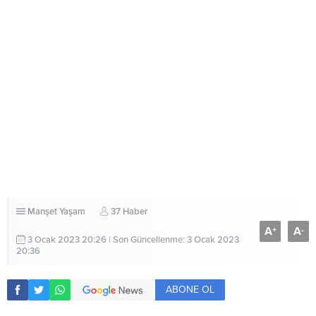
Manşet
Yaşam
37 Haber
A
A
+
-
3 Ocak 2023 20:26 | Son Güncellenme: 3 Ocak 2023
20:36
ABONE OL