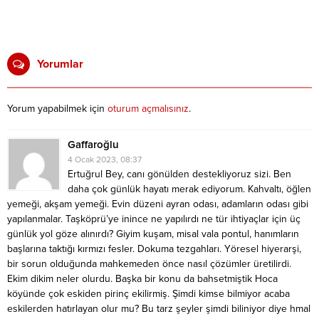
Yorumlar
Yorum yapabilmek için
oturum açmalısınız
.
Gaffaroğlu
4 Ocak 2023, 08:37
Ertuğrul Bey, canı gönülden destekliyoruz sizi. Ben
daha çok günlük hayatı merak ediyorum. Kahvaltı, öğlen
yemeği, akşam yemeği. Evin düzeni ayran odası, adamların odası gibi
yapılanmalar. Taşköprü’ye inince ne yapılırdı ne tür ihtiyaçlar için üç
günlük yol göze alınırdı? Giyim kuşam, misal vala pontul, hanımların
başlarına taktığı kırmızı fesler. Dokuma tezgahları. Yöresel hiyerarşi,
bir sorun olduğunda mahkemeden önce nasıl çözümler üretilirdi.
Ekim dikim neler olurdu. Başka bir konu da bahsetmiştik Hoca
köyünde çok eskiden pirinç ekilirmiş. Şimdi kimse bilmiyor acaba
eskilerden hatırlayan olur mu? Bu tarz şeyler şimdi biliniyor diye hmal