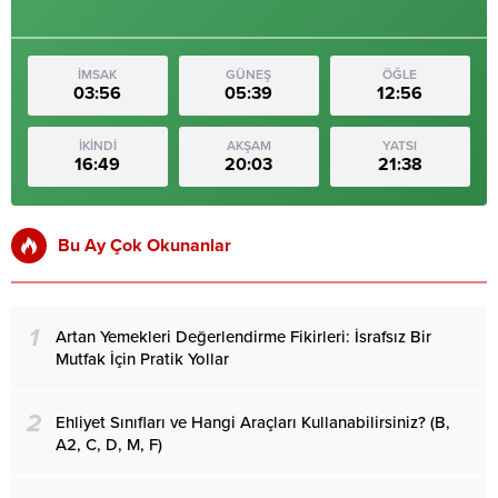
İMSAK
GÜNEŞ
ÖĞLE
03:56
05:39
12:56
İKİNDİ
AKŞAM
YATSI
16:49
20:03
21:38
Bu Ay Çok Okunanlar
1
Artan Yemekleri Değerlendirme Fikirleri: İsrafsız Bir
Mutfak İçin Pratik Yollar
2
Ehliyet Sınıfları ve Hangi Araçları Kullanabilirsiniz? (B,
A2, C, D, M, F)