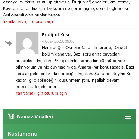
etmeyelim. Yarın unutulup gitmesin. Düğün eğlenceleri, kız isteme,
Köyde istenen kız için Taşköprü de şerbet içme, semet eğlencesi.
Asıl önemli olan bunlar bence.
Yanıtlamak için oturum açın
Ertuğrul Köse
4 Ocak 2023, 09:06
Namı değer Osmanefendinin torunu; Daha 3
bölüm daha var. Bazı sorularına cevapları
bulacaksın inşallah. Pirinç ekimini sormadım çünkü bende
bilmiyorum ve hiç duymadım da. Ama tekrar konuşacağız. Bazı
sorular geldi onları da soracağız inşallah. Şunu belirteyim: Bu
kadar ilgi olabileceğini düşünmemiştim, inşallah devam
edecek… Teşekkürler
Yanıtlamak için oturum açın
Namaz Vakitleri
Kastamonu