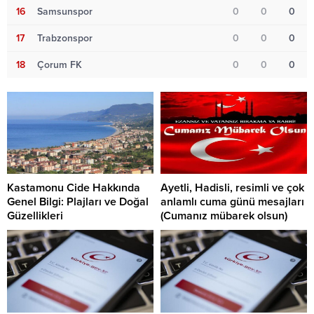
16
Samsunspor
0
0
0
17
Trabzonspor
0
0
0
18
Çorum FK
0
0
0
Kastamonu Cide Hakkında
Ayetli, Hadisli, resimli ve çok
Genel Bilgi: Plajları ve Doğal
anlamlı cuma günü mesajları
Güzellikleri
(Cumanız mübarek olsun)