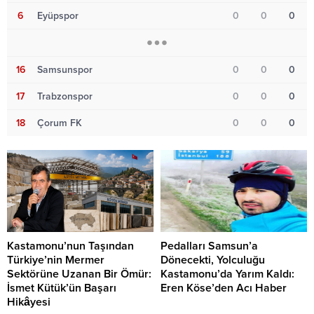
6
Eyüpspor
0
0
0
16
Samsunspor
0
0
0
17
Trabzonspor
0
0
0
18
Çorum FK
0
0
0
Kastamonu’nun Taşından
Pedalları Samsun’a
Türkiye’nin Mermer
Dönecekti, Yolculuğu
Sektörüne Uzanan Bir Ömür:
Kastamonu’da Yarım Kaldı:
İsmet Kütük’ün Başarı
Eren Köse’den Acı Haber
Hikâyesi