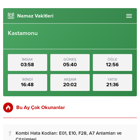
Namaz Vakitleri
Kastamonu
İMSAK
GÜNEŞ
ÖĞLE
03:58
05:40
12:56
İKİNDİ
AKŞAM
YATSI
16:48
20:02
21:36
Bu Ay Çok Okunanlar
1
Kombi Hata Kodları: E01, E10, F28, A7 Anlamları ve
Çözümleri