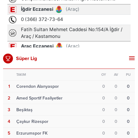
Süper Lig
TAKIM
OY
AV
PU
1
Corendon Alanyaspor
0
0
0
2
Amed Sportif Faaliyetler
0
0
0
3
Beşiktaş
0
0
0
4
Çaykur Rizespor
0
0
0
5
Erzurumspor FK
0
0
0