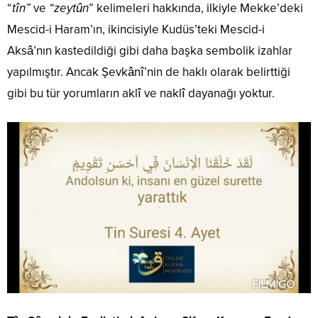
“
tîn”
ve
“zeytûn
” kelimeleri hakkında, ilkiyle Mekke’deki
Mescid-i Haram’ın, ikincisiyle Kudüs’teki Mescid-i
Aksâ’nın kastedildiği gibi daha başka sembolik izahlar
yapılmıştır. Ancak Şevkânî’nin de haklı olarak belirttiği
gibi bu tür yorumların aklî ve naklî dayanağı yoktur.