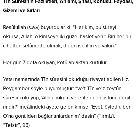
Tîn Sûresinin Faziletleri, Anlamı, Şifası, Konusu, Faydası,
Gizemi ve Sırları
Resûlullah (s.a.v) buyurdular ki: “Her kim, bu süreyi
okursa, Allah, o kimseye iki güzel haslet verir: Biri her bir
cihetten selâmette olmak, diğeri ise ilim ve yakin.”
Her gün 7 defa okuyan, kötü ablaktan kurtulur.
Yatsı namazında Tîn sûresini okuduğu rivayet edilen Hz.
Peygamber şöyle buyurmuştur: “ve’t-Tîn ve’z-zeytûn
sûresini okuyup, ‘Allah hüküm verenlerin en üstünü değil
midir?’ meâlindeki âyete gelen kimse, ‘Evet, öyledir, ben
O’na gönülden bağlananlardanım’ desin” (Tirmizî,
“Tefsîr”, 95)