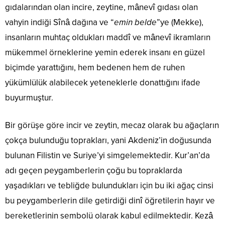
gıdalarından olan incire, zeytine, mânevî gıdası olan
vahyin indiği Sînâ dağına ve “
emin belde
”ye (Mekke),
insanların muhtaç oldukları maddî ve mânevî ikramların
mükemmel örneklerine yemin ederek insanı en güzel
biçimde yarattığını, hem bedenen hem de ruhen
yükümlülük alabilecek yeteneklerle donattığını ifade
buyurmuştur.
Bir görüşe göre incir ve zeytin, mecaz olarak bu ağaçların
çokça bulunduğu toprakları, yani Akdeniz’in doğusunda
bulunan Filistin ve Suriye’yi simgelemektedir. Kur’an’da
adı geçen peygamberlerin çoğu bu topraklarda
yaşadıkları ve tebliğde bulundukları için bu iki ağaç cinsi
bu peygamberlerin dile getirdiği dinî öğretilerin hayır ve
bereketlerinin sembolü olarak kabul edilmektedir. Kezâ