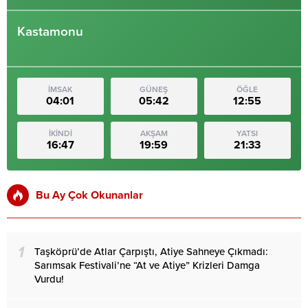
Kastamonu
İMSAK
GÜNEŞ
ÖĞLE
04:01
05:42
12:55
İKİNDİ
AKŞAM
YATSI
16:47
19:59
21:33
Bu Ay Çok Okunanlar
1
Taşköprü’de Atlar Çarpıştı, Atiye Sahneye Çıkmadı:
Sarımsak Festivali’ne “At ve Atiye” Krizleri Damga
Vurdu!