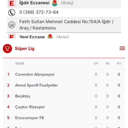
Süper Lig
TAKIM
OY
AV
PU
1
Corendon Alanyaspor
0
0
0
2
Amed Sportif Faaliyetler
0
0
0
3
Beşiktaş
0
0
0
4
Çaykur Rizespor
0
0
0
5
Erzurumspor FK
0
0
0