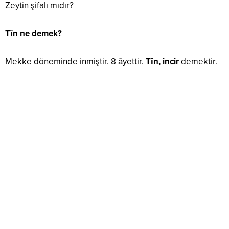
Zeytin şifalı mıdır?
Tîn ne demek?
Mekke döneminde inmiştir. 8 âyettir.
Tîn, incir
demektir.