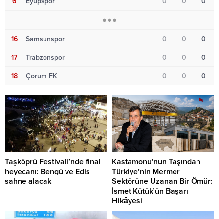
6
Eyüpspor
0
0
0
16
Samsunspor
0
0
0
17
Trabzonspor
0
0
0
18
Çorum FK
0
0
0
Taşköprü Festivali’nde final
Kastamonu’nun Taşından
heyecanı: Bengü ve Edis
Türkiye’nin Mermer
sahne alacak
Sektörüne Uzanan Bir Ömür:
İsmet Kütük’ün Başarı
Hikâyesi