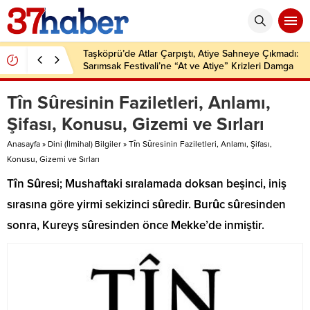
Taşköprü’de Atlar Çarpıştı, Atiye Sahneye Çıkmadı:
Sarımsak Festivali’ne “At ve Atiye” Krizleri Damga
Vurdu!
Tîn Sûresinin Faziletleri, Anlamı,
Şifası, Konusu, Gizemi ve Sırları
Anasayfa
»
Dini (İlmihal) Bilgiler
»
Tîn Sûresinin Faziletleri, Anlamı, Şifası,
Konusu, Gizemi ve Sırları
Tîn Sûresi; Mushaftaki sıralamada doksan beşinci, iniş
sırasına göre yirmi sekizinci sûredir. Burûc sûresinden
sonra, Kureyş sûresinden önce Mekke’de inmiştir.