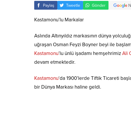
Paylaş
Tweetle
Gönder
Kastamonu’lu Markalar
Aslında Altınyıldız markasının dünya yolculuğu
uğraşan Osman Feyzi Boyner beyi ile başlamı
Kastamonu
’lu ünlü işadamı hemşehrimiz
Ali
devam etmektedir.
Kastamonu
‘da 1900’lerde Tiftik Ticareti başl
bir Dünya Markası haline geldi.