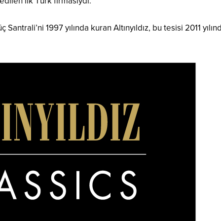
ilen ilk Türk firmasıydı.
Santrali’ni 1997 yılında kuran Altınyıldız, bu tesisi 2011 yılın