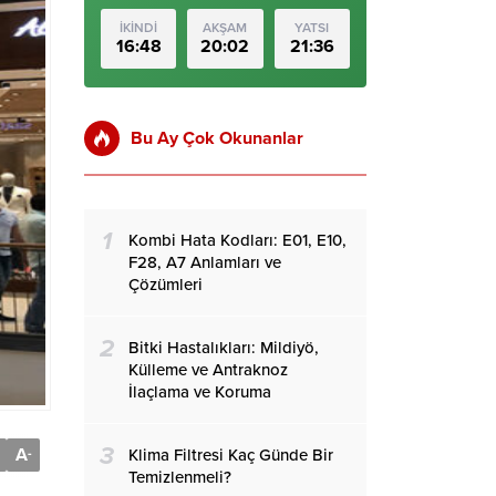
İKİNDİ
AKŞAM
YATSI
16:48
20:02
21:36
Bu Ay Çok Okunanlar
1
Kombi Hata Kodları: E01, E10,
F28, A7 Anlamları ve
Çözümleri
2
Bitki Hastalıkları: Mildiyö,
Külleme ve Antraknoz
İlaçlama ve Koruma
3
A
Klima Filtresi Kaç Günde Bir
-
Temizlenmeli?