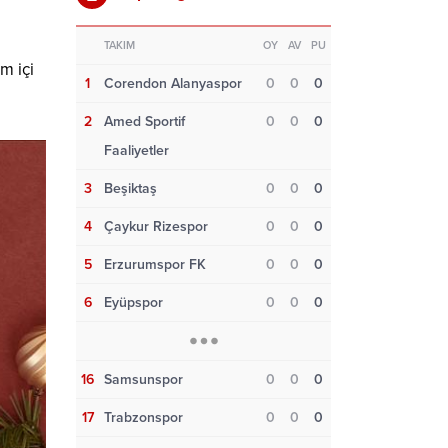
TAKIM
OY
AV
PU
m içi
1
Corendon Alanyaspor
0
0
0
2
Amed Sportif
0
0
0
Faaliyetler
3
Beşiktaş
0
0
0
4
Çaykur Rizespor
0
0
0
5
Erzurumspor FK
0
0
0
6
Eyüpspor
0
0
0
16
Samsunspor
0
0
0
17
Trabzonspor
0
0
0