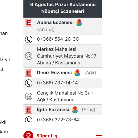
unan
7 yıl
lü
kli
akım
Süper Lig