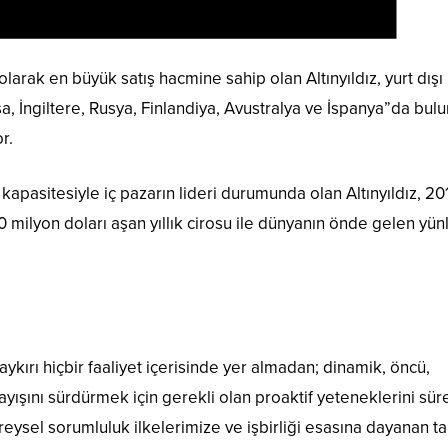
olarak en büyük satış hacmine sahip olan Altınyıldız, yurt dışı
a, İngiltere, Rusya, Finlandiya, Avustralya ve İspanya”da bul
r.
apasitesiyle iç pazarın lideri durumunda olan Altınyıldız, 201
 70 milyon doları aşan yıllık cirosu ile dünyanın önde gelen yün
kırı hiçbir faaliyet içerisinde yer almadan; dinamik, öncü,
layışını sürdürmek için gerekli olan proaktif yeteneklerini süre
bireysel sorumluluk ilkelerimize ve işbirliği esasına dayanan t