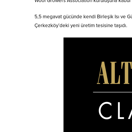
Wool Growers Association kuruluşuna kabul ed
5,5 megavat gücünde kendi Birleşik Isı ve Güç 
Çerkezköy’deki yeni üretim tesisine taşıdı.