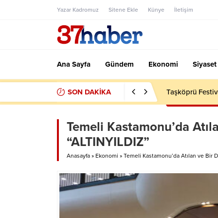
Yazar Kadromuz
Sitene Ekle
Künye
İletişim
Ana Sayfa
Gündem
Ekonomi
Siyaset
SON DAKİKA
Taşköprü Festiv
Temeli Kastamonu’da Atıl
“ALTINYILDIZ”
Anasayfa
»
Ekonomi
»
Temeli Kastamonu’da Atılan ve Bir 