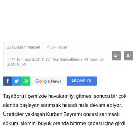
Gündem
Manşet
37 Haber
A
A
+
-
14 Temmuz 2021 11:37 | Son Güncellenme: 14 Temmuz
2021 16:59
ABONE OL
Taşköprü ilçemizde havaların iyi gitmesi sonucu bir çok
alanda başlayan sarımsak hasadı hızla devam ediyor.
Üreticiler yaklaşan Kurban Bayramı öncesi sarımsak
söküm işlemini büyük oranda bitirme çabası içine girdi.