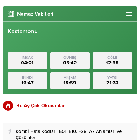
Namaz Vakitleri
Kastamonu
İMSAK
GÜNEŞ
ÖĞLE
04:01
05:42
12:55
İKİNDİ
AKŞAM
YATSI
16:47
19:59
21:33
Bu Ay Çok Okunanlar
1
Kombi Hata Kodları: E01, E10, F28, A7 Anlamları ve
Çözümleri