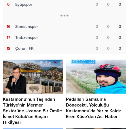
6
Eyüpspor
0
0
0
16
Samsunspor
0
0
0
17
Trabzonspor
0
0
0
18
Çorum FK
0
0
0
Kastamonu’nun Taşından
Pedalları Samsun’a
Türkiye’nin Mermer
Dönecekti, Yolculuğu
Sektörüne Uzanan Bir Ömür:
Kastamonu’da Yarım Kaldı:
İsmet Kütük’ün Başarı
Eren Köse’den Acı Haber
Hikâyesi