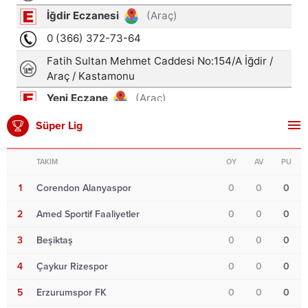
Süper Lig
TAKIM
OY
AV
PU
1
Corendon Alanyaspor
0
0
0
2
Amed Sportif Faaliyetler
0
0
0
3
Beşiktaş
0
0
0
4
Çaykur Rizespor
0
0
0
5
Erzurumspor FK
0
0
0