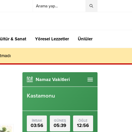
ültür & Sanat
Yöresel Lezzetler
Ünlüler
utmadı
Namaz Vakitleri
Kastamonu
İMSAK
GÜNEŞ
ÖĞLE
03:56
05:39
12:56