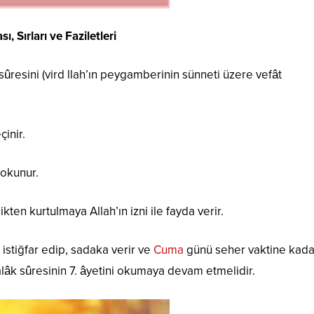
, Sırları ve Faziletleri
 sûresini (vird llah’ın peygamberinin sünneti üzere vefât
çinir.
 okunur.
likten kurtulmaya Allah’ın izni ile fayda verir.
istiğfar edip, sadaka verir ve
Cuma
günü seher vaktine kada
alâk sûresinin 7. âyetini okumaya devam etmelidir.