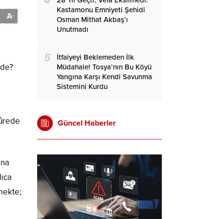
4
28 Yıl Geçti, Vefa Eksilmedi:
Kastamonu Emniyeti Şehidi
A
-
Osman Mithat Akbaş’ı
Unutmadı
5
İtfaiyeyi Beklemeden İlk
ede?
Müdahale! Tosya’nın Bu Köyü
Yangına Karşı Kendi Savunma
Sistemini Kurdu
ûrede
Güncel Haberler
ona
lıca
lmekte;