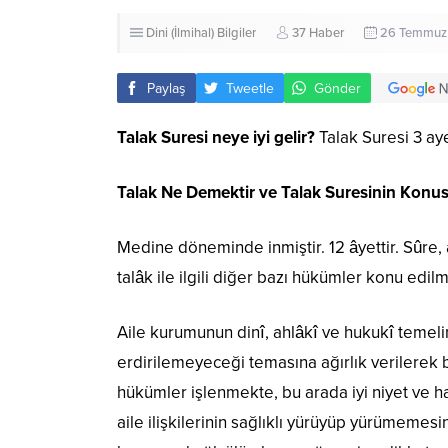
Dini (İlmihal) Bilgiler
37 Haber
26 Temmuz 
Paylaş
Tweetle
Gönder
Talak Suresi neye iyi gelir?
Talak Suresi 3 ay
Talak Ne Demektir ve Talak Suresinin Konu
Medine döneminde inmiştir. 12 âyettir. Sûre, 
talâk ile ilgili diğer bazı hükümler konu edil
Aile kurumunun dinî, ahlâkî ve hukukî temelini
erdirilemeyeceği temasına ağırlık verilerek 
hükümler işlenmekte, bu arada iyi niyet ve ha
aile ilişkilerinin sağlıklı yürüyüp yürümemes