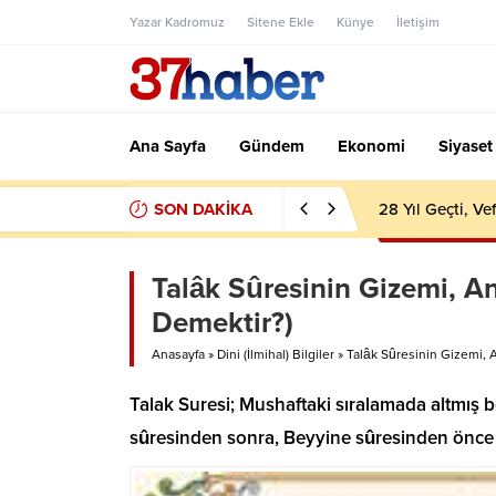
Yazar Kadromuz
Sitene Ekle
Künye
İletişim
Ana Sayfa
Gündem
Ekonomi
Siyaset
SON DAKİKA
28 Yıl Geçti, V
Talâk Sûresinin Gizemi, Anl
Demektir?)
Anasayfa
»
Dini (İlmihal) Bilgiler
»
Talâk Sûresinin Gizemi, An
Talak Suresi; Mushaftaki sıralamada altmış b
sûresinden sonra, Beyyine sûresinden önce 