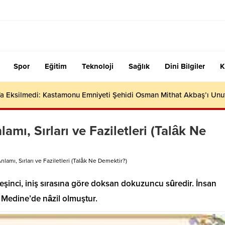
Spor
Eğitim
Teknoloji
Sağlık
Dini Bilgiler
K
efa Eksilmedi: Kastamonu Emniyeti Şehidi Osman Mithat Akbaş’ı Un
amı, Sırları ve Faziletleri (Talâk Ne
lamı, Sırları ve Faziletleri (Talâk Ne Demektir?)
eşinci, iniş sırasına göre doksan dokuzuncu sûredir. İnsan
Medine’de nâzil olmuştur.