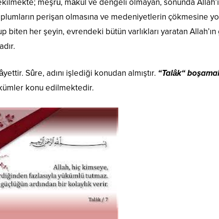
kilmekte; meşrû, mâkul ve dengeli olmayan, sonunda Allah’
toplumların perişan olmasına ve medeniyetlerin çökmesine yo
 biten her şeyin, evrendeki bütün varlıkları yaratan Allah’ın
adır.
yettir. Sûre, adını işlediği konudan almıştır.
“Talâk“ boşama
hükümler konu edilmektedir.