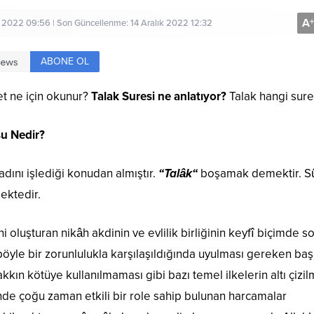
A
+
2022 09:56 | Son Güncellenme: 14 Aralık 2022 12:32
ABONE OL
et ne için okunur?
Talak Suresi ne anlatıyor?
Talak hangi sur
su Nedir?
adını işlediği konudan almıştır.
“Talâk“
boşamak demektir. S
mektedir.
 oluşturan ni­kâh ak­dinin ve evlilik birliğinin keyfî biçimde s
böyle bir zorunlulukla karşılaşıldığında uyulması gereken baş
kkın kötüye kullanılmaması gibi bazı temel ilkelerin altı çizi
inde çoğu zaman etkili bir role sahip bulunan harcamalar