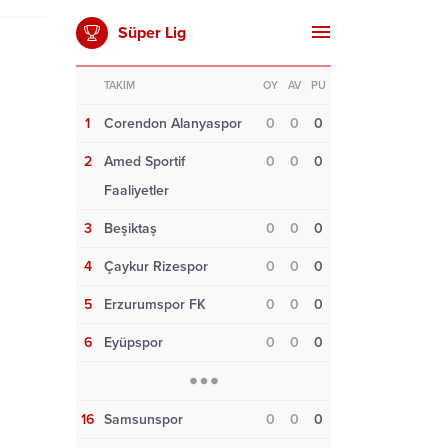
Süper Lig
TAKIM
OY
AV
PU
1
Corendon Alanyaspor
0
0
0
2
Amed Sportif
0
0
0
Faaliyetler
3
Beşiktaş
0
0
0
4
Çaykur Rizespor
0
0
0
5
Erzurumspor FK
0
0
0
6
Eyüpspor
0
0
0
16
Samsunspor
0
0
0