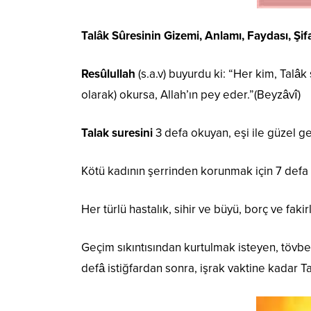
Talâk Sûresinin Gizemi, Anlamı, Faydası, Şifası
Resûlullah
(s.a.v) buyurdu ki: “Her kim, Talâk
olarak) okursa, Allah’ın pey eder.”(Beyzâvî)
Talak suresini
3 defa okuyan, eşi ile güzel ge
Kötü kadının şerrinden korunmak için 7 defa
Her türlü hastalık, sihir ve büyü, borç ve fakir
Geçim sıkıntısından kurtulmak isteyen, tövbe 
defâ istiğfardan sonra, işrak vaktine kadar T