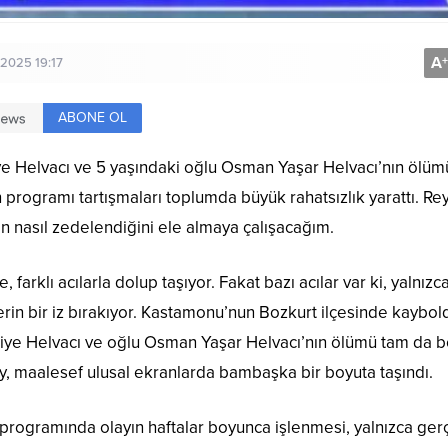
A
+
2025 19:17
ABONE OL
ye Helvacı ve 5 yaşındaki oğlu Osman Yaşar Helvacı’nın ölüm
programı tartışmaları toplumda büyük rahatsızlık yarattı. Re
n nasıl zedelendiğini ele almaya çalışacağım.
 farklı acılarla dolup taşıyor. Fakat bazı acılar var ki, yalnızc
in bir iz bırakıyor. Kastamonu’nun Bozkurt ilçesinde kaybol
riye Helvacı ve oğlu Osman Yaşar Helvacı’nın ölümü tam da b
ay, maalesef ulusal ekranlarda bambaşka bir boyuta taşındı.
programında olayın haftalar boyunca işlenmesi, yalnızca ger