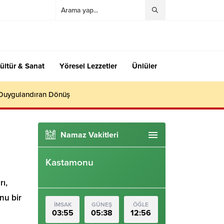
ültür & Sanat
Yöresel Lezzetler
Ünlüler
 Duygulandıran Dönüş
Namaz Vakitleri
Kastamonu
rı,
nu bir
İMSAK
GÜNEŞ
ÖĞLE
03:55
05:38
12:56