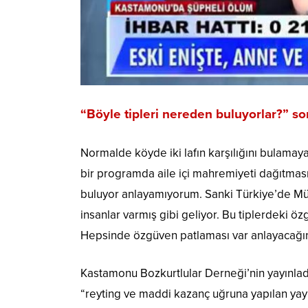
“Böyle tipleri nereden buluyorlar?” so
Normalde köyde iki lafın karşılığını bulamaya
bir programda aile içi mahremiyeti dağıtması
buluyor anlayamıyorum. Sanki Türkiye’de Müge
insanlar varmış gibi geliyor. Bu tiplerdeki ö
Hepsinde özgüven patlaması var anlayacağın
Kastamonu Bozkurtlular Derneği’nin yayınladığ
“reyting ve maddi kazanç uğruna yapılan yayı