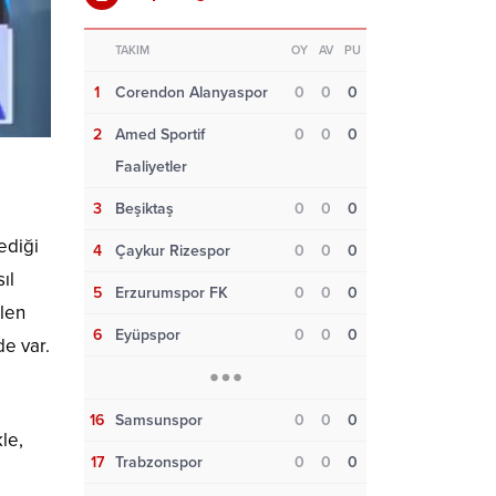
TAKIM
OY
AV
PU
1
Corendon Alanyaspor
0
0
0
2
Amed Sportif
0
0
0
Faaliyetler
3
Beşiktaş
0
0
0
ediği
4
Çaykur Rizespor
0
0
0
ıl
5
Erzurumspor FK
0
0
0
ilen
6
Eyüpspor
0
0
0
de var.
16
Samsunspor
0
0
0
le,
17
Trabzonspor
0
0
0