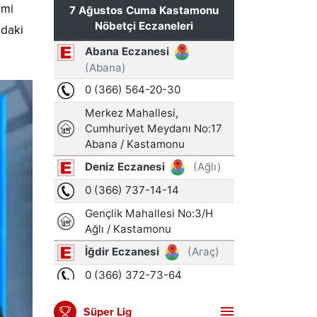
imi
mdaki
Süper Lig