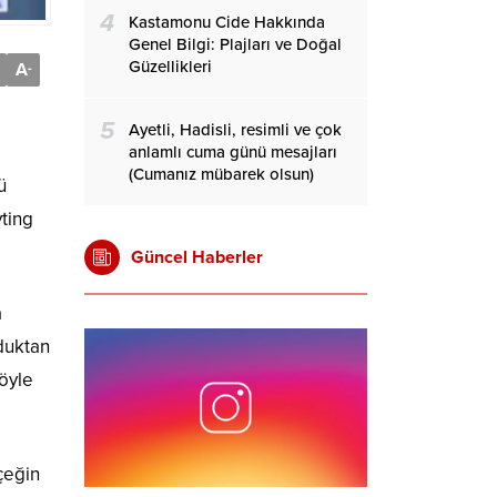
4
Kastamonu Cide Hakkında
Genel Bilgi: Plajları ve Doğal
Güzellikleri
A
-
5
Ayetli, Hadisli, resimli ve çok
anlamlı cuma günü mesajları
(Cumanız mübarek olsun)
ü
yting
Güncel Haberler
a
duktan
öyle
çeğin