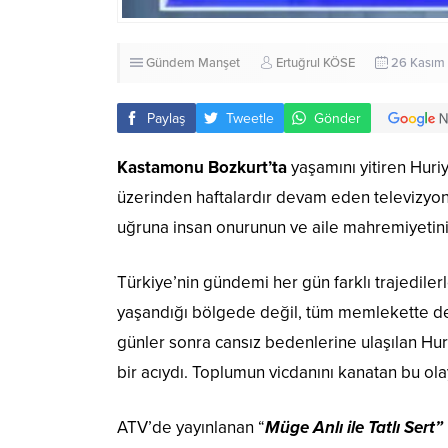
Gündem
Manşet
Ertuğrul KÖSE
26 Kasım 
Paylaş
Tweetle
Gönder
Kastamonu Bozkurt’ta
yaşamını yitiren Huri
üzerinden haftalardır devam eden televizyon 
uğruna insan onurunun ve aile mahremiyetini
Türkiye’nin gündemi her gün farklı trajedilerle,
yaşandığı bölgede değil, tüm memlekette der
günler sonra cansız bedenlerine ulaşılan Hu
bir acıydı. Toplumun vicdanını kanatan bu ol
ATV’de yayınlanan “
Müge Anlı ile Tatlı Sert”