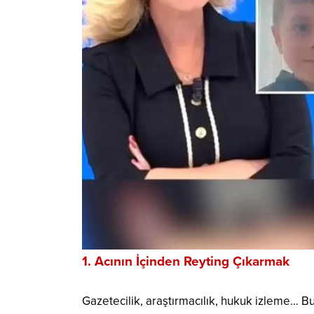
1. Acının İçinden Reyting Çıkarmak
Gazetecilik, araştırmacılık, hukuk izleme… Bu