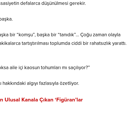
sasiyetin defalarca düşünülmesi gerekir.
başka.
başka bir “komşu”, başka bir “tanıdık”… Çoğu zaman olayla
kalarca tartıştırılması toplumda ciddi bir rahatsızlık yarattı.
ksa aile içi kaosun tohumları mı saçılıyor?”
hakkındaki algıyı fazlasıyla özetliyor.
Ulusal Kanala Çıkan ‘Figüran’lar