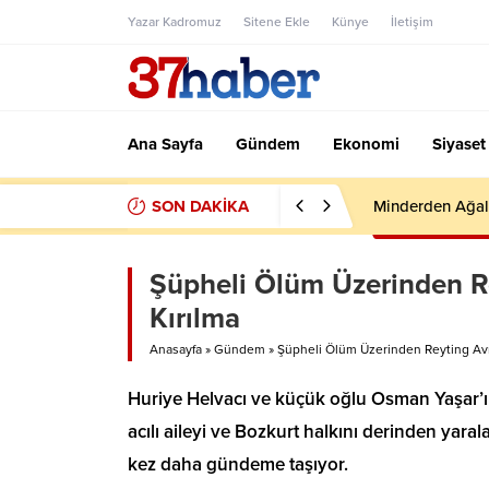
Yazar Kadromuz
Sitene Ekle
Künye
İletişim
Ana Sayfa
Gündem
Ekonomi
Siyaset
SON DAKİKA
Minderden Ağal
Şüpheli Ölüm Üzerinden Re
Kırılma
Anasayfa
»
Gündem
»
Şüpheli Ölüm Üzerinden Reyting Avı:
Huriye Helvacı ve küçük oğlu Osman Yaşar’ın 
acılı aileyi ve Bozkurt halkını derinden yara
kez daha gündeme taşıyor.