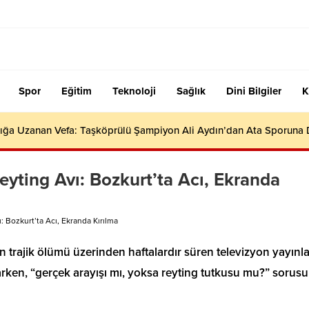
Spor
Eğitim
Teknoloji
Sağlık
Dini Bilgiler
K
ığa Uzanan Vefa: Taşköprülü Şampiyon Ali Aydın’dan Ata Sporuna
yting Avı: Bozkurt’ta Acı, Ekranda
 Bozkurt’ta Acı, Ekranda Kırılma
trajik ölümü üzerinden haftalardır süren televizyon yayınla
larken, “gerçek arayışı mı, yoksa reyting tutkusu mu?” sorusu