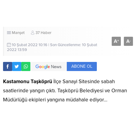
Manşet
37 Haber
A
A
+
-
10 Şubat 2022 10:16 | Son Güncellenme: 10 Şubat
2022 13:59
ABONE OL
Kastamonu Taşköprü
İlçe Sanayi Sitesinde sabah
saatlerinde yangın çıktı. Taşköprü Belediyesi ve Orman
Müdürlüğü ekipleri yangına müdahale ediyor…