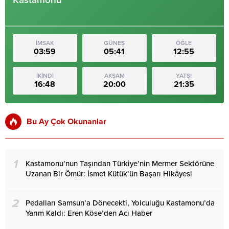
İMSAK
GÜNEŞ
ÖĞLE
03:59
05:41
12:55
İKİNDİ
AKŞAM
YATSI
16:48
20:00
21:35
Bu Ay Çok Okunanlar
1
Kastamonu’nun Taşından Türkiye’nin Mermer Sektörüne
Uzanan Bir Ömür: İsmet Kütük’ün Başarı Hikâyesi
2
Pedalları Samsun’a Dönecekti, Yolculuğu Kastamonu’da
Yarım Kaldı: Eren Köse’den Acı Haber