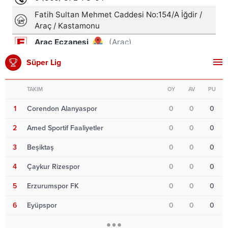
Süper Lig
TAKIM
OY
AV
PU
1
Corendon Alanyaspor
0
0
0
2
Amed Sportif Faaliyetler
0
0
0
3
Beşiktaş
0
0
0
4
Çaykur Rizespor
0
0
0
5
Erzurumspor FK
0
0
0
6
Eyüpspor
0
0
0