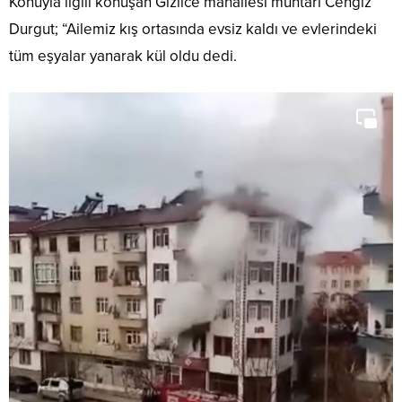
Konuyla ilgili konuşan Gizlice mahallesi muhtarı Cengiz
Durgut; “Ailemiz kış ortasında evsiz kaldı ve evlerindeki
tüm eşyalar yanarak kül oldu dedi.