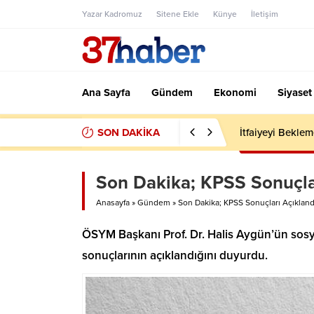
Yazar Kadromuz
Sitene Ekle
Künye
İletişim
Ana Sayfa
Gündem
Ekonomi
Siyaset
SON DAKİKA
İtfaiyeyi Bekle
Son Dakika; KPSS Sonuçla
Anasayfa
»
Gündem
»
Son Dakika; KPSS Sonuçları Açıkland
ÖSYM Başkanı Prof. Dr. Halis Aygün’ün sos
sonuçlarının açıklandığını duyurdu.