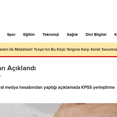
Spor
Eğitim
Teknoloji
Sağlık
Dini Bilgiler
K
meden İlk Müdahale! Tosya’nın Bu Köyü Yangına Karşı Kendi Savunma
rı Açıklandı
ı
yal medya hesabından yaptığı açıklamada KPSS yerleştirme