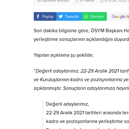
Gündem
Manşet
37 Haber
6 Ocak 2022 1
Paylaş
Tweetle
Gönder
Son dakika bilgisine göre, ÖSYM Başkanı H
yerleştirme sonuçlarının açıklandığını duyurd
Yapılan açıklama şu şekilde;
”
Değerli adaylarımız, 22-29 Aralık 2021 tari
ve Kuruluşlarının kadro ve pozisyonlarına ye
açıklanmıştır. Sonuçların adaylarımıza hayırlı
Değerli adaylarımız,
22-29 Aralık 2021 tarihleri arasında te
kadro ve pozisyonlarına yerleştirme s