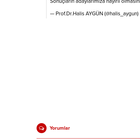
Sonuçların adaylarımıza hayırlı olmasın
— Prof.Dr.Halis AYGÜN (@halis_aygun)
Yorumlar