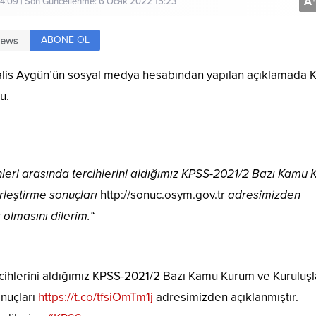
A
+
4:09 | Son Güncellenme: 6 Ocak 2022 15:23
ABONE OL
alis Aygün’ün sosyal medya hesabından yapılan açıklamada 
u.
hleri arasında tercihlerini aldığımız KPSS-2021/2 Bazı Kamu
rleştirme sonuçları
http://sonuc.osym.gov.tr
adresimizden
 olmasını dilerim.’
‘
rcihlerini aldığımız KPSS-2021/2 Bazı Kamu Kurum ve Kuruluşl
onuçları
https://t.co/tfsiOmTm1j
adresimizden açıklanmıştır.