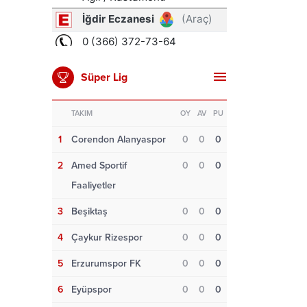
Süper Lig
TAKIM
OY
AV
PU
1
Corendon Alanyaspor
0
0
0
2
Amed Sportif
0
0
0
Faaliyetler
3
Beşiktaş
0
0
0
4
Çaykur Rizespor
0
0
0
5
Erzurumspor FK
0
0
0
6
Eyüpspor
0
0
0