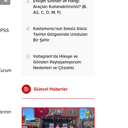
3
A
-
Ehliyet Sınıfları ve Hangi
Araçları Kullanabilirsiniz? (B,
A2, C, D, M, F)
4
Kastamonu’nun Sessiz Gücü:
KPSS
Tarihin Gölgesinde Unutulan
Bir Şehir
5
Instagram’da Hikaye ve
Gönderi Paylaşamıyorum:
Nedenleri ve Çözümü
 Kurum
Güncel Haberler
arının