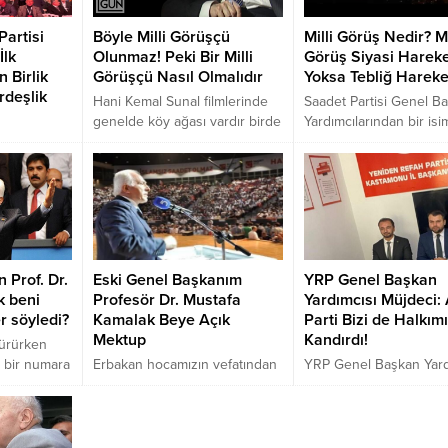
el Başkan
önemli mesaj verdi: Ah
Partisi
Böyle Milli Görüşçü
Milli Görüş Nedir? Mi
imit
Maneviyat, Üretim ve İ
İlk
Olunmaz! Peki Bir Milli
Görüş Siyasi Hareke
yaret etti.
ve Faiz… Milli Görüş'ü, M
 Birlik
Görüşçü Nasıl Olmalıdır
Yoksa Tebliğ Hareke
tamonu
Görüş yapan en önemli
rdeşlik
edi.
özellikler. Erbakan Hoc
Hani Kemal Sunal filmlerinde
Saadet Partisi Genel B
1969'lardan beri vermiş
genelde köy ağası vardır birde
Yardımcılarından bir isi
olduğu...
tisi
seçilmiş muhtar. Muhtar
Ankara’da yapılan ve G
atürk Spor
seçilmiştir ve devleti temsil
Başkan Temel
ir coşku ve
eder ama hiç irade koyamaz.
Karamollaoğlu’nun da ka
ti. 3
Fikir belirtemez. Kimseye
bir toplantıda konuşma
 kongreyi
karışamaz. Hep AĞA ne derse
yaparken; “Milli Görüş T
i Mahmut
onu yapar ve onaylar. Köy
Hareketi değildir. Siyasi
zandı.
AĞASI; Muhtar kendini
Harekettir.” babından bi
n Prof. Dr.
Eski Genel Başkanım
YRP Genel Başkan
dinlerse, her dediğini yaparsa,
söylemiş.
k beni
Profesör Dr. Mustafa
Yardımcısı Müjdeci:
hatta “sataram ha köyü”
r söyledi?
Kamalak Beye Açık
Parti Bizi de Halkımı
dediğinde bile SİZ BİLİRSİNİZ
Mektup
Kandırdı!
diyorsa,...
ürürken
n bir numara
Erbakan hocamızın vefatından
YRP Genel Başkan Yard
m ama ilk
sonra Saadet Partisi Genel
Tanıtım ve Medya soru
adım.
Başkanı olan Prof. Dr. Mustafa
Muhammet Fatih Müjdec
 “Mustafa
Kamalak, Temel
Partiden YRP’ye geçen 
nde başka
Karamollaoğlu’na bıraktığı
başkanı olan Avukat Ak