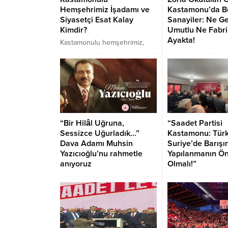
Hemşehrimiz İşadamı ve
Kastamonu’da B
Siyasetçi Esat Kalay
Sanayiler: Ne G
Kimdir?
Umutlu Ne Fabri
Ayakta!
Kastamonulu hemşehrimiz,
önceki dönem Üsküdar
Saadet Partisi Tosya
Belediye Meclis Başkanı Esat
Başkanı Mehmet To
Kalay, AK Parti İstanbul İl
dikkat çeken çağrı: 1
Başkanı Kastamonulu
zorunlu eğitim sis
hemşehrimiz Abdullah
gençleri işsizliğe 
Özdemir tarafından İl Sağlık
sanayi sektörünü 
Politikaları Başkan Yardımcılığı
krizine sürüklüyor.
“Bir Hilâl Uğruna,
“Saadet Partisi
görevine getirildi. Başarılı
çırak vardı, şimdi 
Sessizce Uğurladık…”
Kastamonu: Türk
siyasetçi, uzun yıllara dayanan
yok” diyen sanayici
Dava Adamı Muhsin
Suriye’de Barışı
tecrübesiyle yeni görevinde
Yazıcıoğlu’nu rahmetle
Yapılanmanın Ö
dikkatleri üzerine çekiyor.
anıyoruz
Olmalı!”
Vefatının yıl dönümünde,
Kastamonu Saadet Pa
milletin adamı, dürüst siyasetçi
başkanlığı bir basın
Muhsin Yazıcıoğlu’nu rahmet,
yaptı. Açıklamada S
minnet ve özlemle anıyoruz.
yaşanan son geliş
hakkında endişele
önerileri sunuldu. 