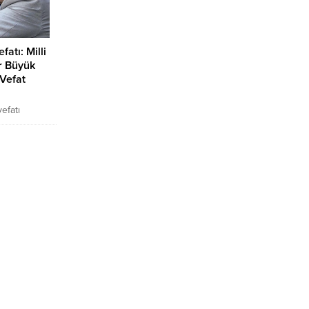
ı, ama o
koltuğa şimdilerde tekrar
ile birlikte açıklamalar y
ıyormuş.
genel başkan adayı olarak
gündeme gelmeye başladı.
fatı: Milli
r Büyük
 Vefat
efatı
Erbakan
re; Recai
türk, Lütfi
, Oya
ir
e en üst
malarına,
hibi
ruş, tevazu
ak kalmaları
kadar...