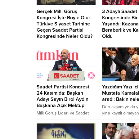
Saadet Partisi Gen
Gerçek Milli Görüş
3 Adaylı Saadet 
Yardımcısı Adnan S
Kongresi İşte Böyle Olur:
Kongresinde Bir 
Kastamonu ilimizi zi
Türkiye Siyaset Tarihine
Yaşandı: Kazanan
Tüm detayları Kas
Geçen Saadet Partisi
Beraberlik ve Ka
Haber ekibimiz derl
Kongresinde Neler Oldu?
Oldu
Saadet Partisi kongrelerinde 2
9.Olağan Saadet Par
adaya pek sıcak bakılmazdı
kongresi Ankara At
ama 9.ncu Olağan kongreye 3
salonunda büyük b
adayla girilince acabalar ve
heyecanla gerçekleş
endişeler oluşmuştu. 30
adayın aday olduğu
Haziran’da yapılması planlanan
Kayseri Milletvekil
ama ertelenen kongrede hiçte
Arıkan ve listesi ka
Saadet Partisi Kongresi
Yazdığım Yazı içi
beklenildiği gibi olmadı. İşte
24 Kasım’da: Başkan
Mustafa Kamala
Saadet Partisi kongre
Adayı Sayın Birol Aydın
aradı: Bakın nele
izlenimleri…
Başkana Açık Mektup
Dün akşam yolda y
Milli Görüş Lideri ve Saadet
yine kayıtlı olmaya
Partisi genel başkanı Temel
aradı. Hemen baktı
Karamollaoğlu’nun, genel
başta sesi tanıyam
başkanlığı bırakması nedeniyle
Karşımdaki ses Ben
30 Haziranda yapılması
Kamalak” dedi. Be