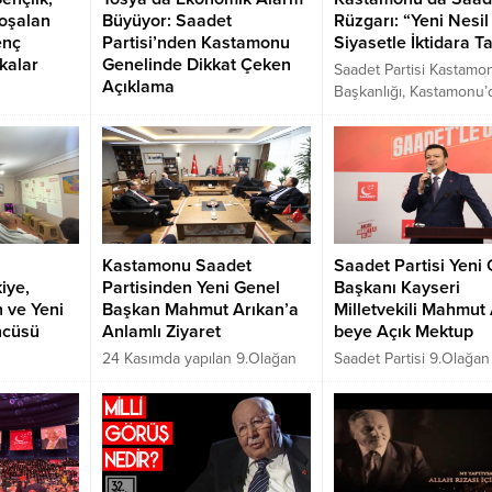
oşalan
Büyüyor: Saadet
Rüzgarı: “Yeni Nesil
enç
Partisi’nden Kastamonu
Siyasetle İktidara Ta
kalar
Genelinde Dikkat Çeken
Saadet Partisi Kastamon
Açıklama
Başkanlığı, Kastamonu’
 İlçe
Kastamonu’nun Tosya
düzenlediği basın
run’dan
ilçesinde Saadet Partisi İlçe
açıklamasında “Yeni Nes
2 yıllık
Başkanlığı, derinleşen
Siyaset” vizyonunu anlat
temi hem
ekonomik krize karşı basın
Kastamonu Haber ekibi
hem de
açıklaması yaptı. İlçe Başkanı
takip ettiği programda, 
eleman
Mehmet Torun, “Tosya’da da
talip olunduğu ve Türki
 “Eskiden
artık Saadet vakti gelmiştir”
yeniden inşası için çağ
Kastamonu Saadet
Saadet Partisi Yeni
ara eleman
diyerek hem üreticilere hem
bulunuldu.
iye,
Partisinden Yeni Genel
Başkanı Kayseri
ler isyanda.
de çalışanlara destek mesajı
n ve Yeni
Başkan Mahmut Arıkan’a
Milletvekili Mahmut
verdi.
ncüsü
Anlamlı Ziyaret
beye Açık Mektup
24 Kasımda yapılan 9.Olağan
Saadet Partisi 9.Olağan
rtisi il
kongrede Saadet Partisi Genel
kongresinde Genel Baş
 açıklaması
Başkanı seçilen Kayseri
seçilen, Genç, Dinamik,
uriye’de
Milletvekili Mahmut Arıkan’a
Heyecanlı, Yakışıklı, kıs
meler
Hayırlı Olsun ziyaretleri devam
toplumun önceliklerin
r ve çözüm
ediyor.
olan Mahmut Arıkan, k
Ayrıca
milli Görüş Ruhuna uy