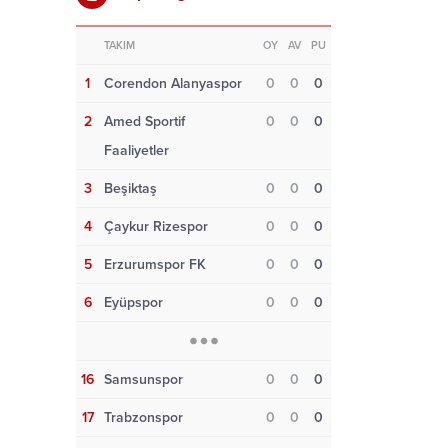
TAKIM
OY
AV
PU
1
Corendon Alanyaspor
0
0
0
2
Amed Sportif
0
0
0
Faaliyetler
3
Beşiktaş
0
0
0
4
Çaykur Rizespor
0
0
0
5
Erzurumspor FK
0
0
0
6
Eyüpspor
0
0
0
16
Samsunspor
0
0
0
17
Trabzonspor
0
0
0