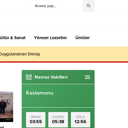
ültür & Sanat
Yöresel Lezzetler
Ünlüler
 Duygulandıran Dönüş
Namaz Vakitleri
Kastamonu
İMSAK
GÜNEŞ
ÖĞLE
03:55
05:38
12:56
et