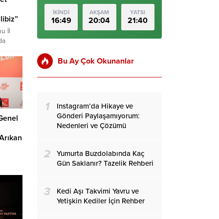
İKİNDİ
AKŞAM
YATSI
libiz”
16:49
20:04
21:40
u İl
da
Bu Ay Çok Okunanlar
il
tı.
mizin
iktidara
ye’nin
1
Instagram’da Hikaye ve
rıda
Gönderi Paylaşamıyorum:
 Genel
Nedenleri ve Çözümü
 Arıkan
2
Yumurta Buzdolabında Kaç
Gün Saklanır? Tazelik Rehberi
kanlığa
acası
3
Kedi Aşı Takvimi Yavru ve
e uygun
Yetişkin Kediler İçin Rehber
ongrede
gun 3