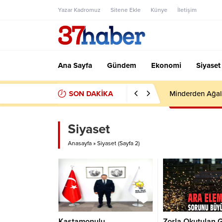
Yazar Kadromuz
Sitene Ekle
Künye
İletişim
Ana Sayfa
Gündem
Ekonomi
Siyaset
SON DAKİKA
Minderden Ağal
Siyaset
Anasayfa
»
Siyaset
(Sayfa 2)
Kastamonulu
Zorla Okutulan G