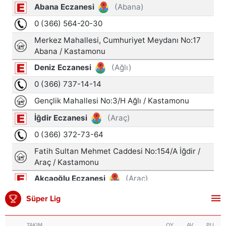
Süper Lig
TAKIM
OY
AV
PU