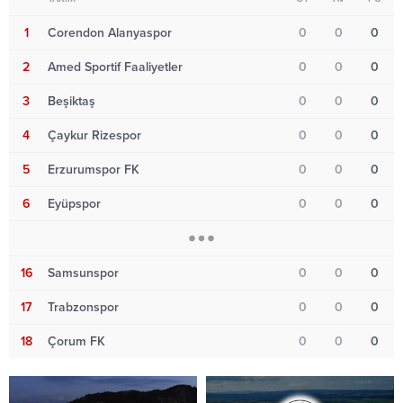
1
Corendon Alanyaspor
0
0
0
2
Amed Sportif Faaliyetler
0
0
0
3
Beşiktaş
0
0
0
4
Çaykur Rizespor
0
0
0
5
Erzurumspor FK
0
0
0
6
Eyüpspor
0
0
0
16
Samsunspor
0
0
0
17
Trabzonspor
0
0
0
18
Çorum FK
0
0
0