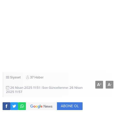
Siyaset
37 Haber
A
A
+
-
26 Nisan 2025 11:51 | Son Güncellenme: 26 Nisan
2025 11:57
ABONE OL