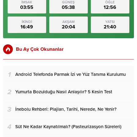
İMSAK
GÜNEŞ
ÖĞLE
03:55
05:38
12:56
İKİNDİ
AKŞAM
YATSI
16:49
20:04
21:40
Bu Ay Çok Okunanlar
1
Android Telefonda Parmak İzi ve Yüz Tanıma Kurulumu
2
Yumurta Bozulduğu Nasıl Anlaşılır? 5 Kesin Test
3
İnebolu Rehberi: Plajları, Tarihi, Nerede, Ne Yenir?
4
Süt Ne Kadar Kaynatılmalı? (Pasteurizasyon Süreleri)