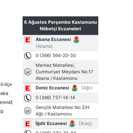
l-ilçe
şaka
 esnaf,
ıp