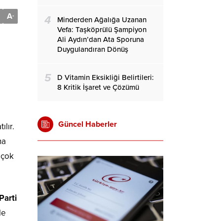
A
-
4
Minderden Ağalığa Uzanan
Vefa: Taşköprülü Şampiyon
Ali Aydın’dan Ata Sporuna
Duygulandıran Dönüş
5
D Vitamin Eksikliği Belirtileri:
8 Kritik İşaret ve Çözümü
Güncel Haberler
lır.
na
i çok
Parti
le