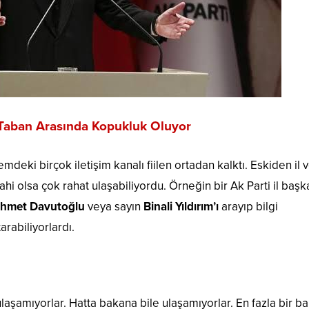
 Taban Arasında Kopukluk Oluyor
emdeki birçok iletişim kanalı fiilen ortadan kalktı. Eskiden il 
hi olsa çok rahat ulaşabiliyordu. Örneğin bir Ak Parti il başk
hmet Davutoğlu
veya sayın
Binali
Yıldırım’ı
arayıp bilgi
tarabiliyorlardı.
ulaşamıyorlar. Hatta bakana bile ulaşamıyorlar. En fazla bir b