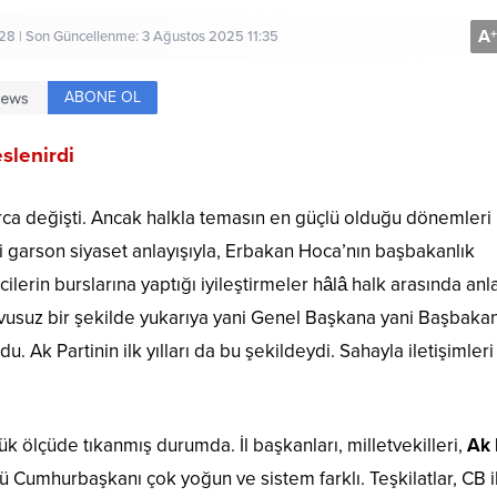
A
+
28 | Son Güncellenme: 3 Ağustos 2025 11:35
ABONE OL
slenirdi
larca değişti. Ancak halkla temasın en güçlü olduğu dönemleri
garson siyaset anlayışıyla, Erbakan Hoca’nın başbakanlık
in burslarına yaptığı iyileştirmeler hâlâ halk arasında anlatı
evusuz bir şekilde yukarıya yani Genel Başkana yani Başbaka
du. Ak Partinin ilk yılları da bu şekildeydi. Sahayla iletişimler
 ölçüde tıkanmış durumda. İl başkanları, milletvekilleri,
Ak 
ü Cumhurbaşkanı çok yoğun ve sistem farklı. Teşkilatlar, CB i