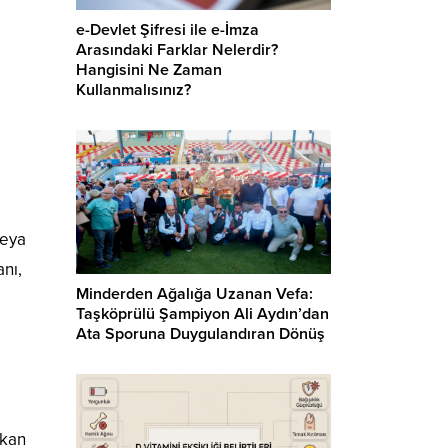
e-Devlet Şifresi ile e-İmza
Arasındaki Farklar Nelerdir?
Hangisini Ne Zaman
Kullanmalısınız?
veya
anı,
Minderden Ağalığa Uzanan Vefa:
Taşköprülü Şampiyon Ali Aydın’dan
Ata Sporuna Duygulandıran Dönüş
akan