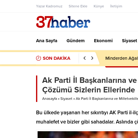
Yazar Kadromuz
Sitene Ekle
Künye
İletişim
Ana Sayfa
Gündem
Ekonomi
Siyaset
SON DAKİKA
Minderden Ağal
Ak Parti İl Başkanlarına ve
Çözümü Sizlerin Ellerinde
Anasayfa
»
Siyaset
»
Ak Parti İl Başkanlarına ve Milletveki
Bu ülkede yaşanan her sıkıntıyı AK Parti il-i
muhalefet ve bizler gibi sahadalar. Aslında 