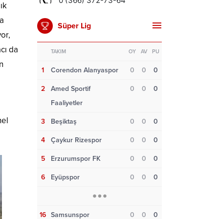
ık
da
Süper Lig
or,
acı da
TAKIM
OY
AV
PU
n
1
Corendon Alanyaspor
0
0
0
2
Amed Sportif
0
0
0
Faaliyetler
nel
3
Beşiktaş
0
0
0
4
Çaykur Rizespor
0
0
0
5
Erzurumspor FK
0
0
0
6
Eyüpspor
0
0
0
16
Samsunspor
0
0
0