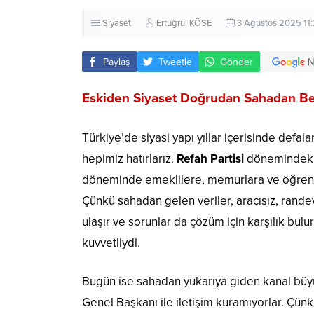
Siyaset
Ertuğrul KÖSE
3 Ağustos 2025 11:
Paylaş
Tweetle
Gönder
Eskiden Siyaset Doğrudan Sahadan Be
Türkiye’de siyasi yapı yıllar içerisinde defa
hepimiz hatırlarız.
Refah Partisi
dönemindeki 
döneminde emeklilere, memurlara ve öğrenciler
Çünkü sahadan gelen veriler, aracısız, rand
ulaşır ve sorunlar da çözüm için karşılık bulur
kuvvetliydi.
Bugün ise sahadan yukarıya giden kanal büyük
Genel Başkanı ile iletişim kuramıyorlar. Çünk