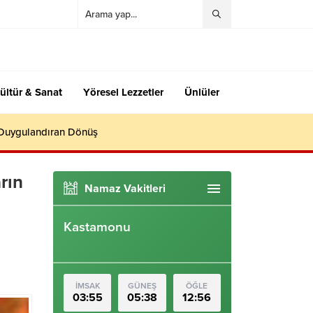
ültür & Sanat
Yöresel Lezzetler
Ünlüler
 Duygulandıran Dönüş
rın
Namaz Vakitleri
Kastamonu
İMSAK
GÜNEŞ
ÖĞLE
03:55
05:38
12:56