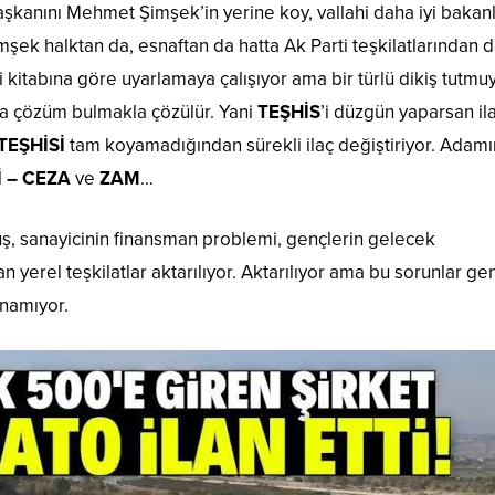
şkanını Mehmet Şimşek’in yerine koy, vallahi daha iyi bakanl
ek halktan da, esnaftan da hatta Ak Parti teşkilatlarından 
i kitabına göre uyarlamaya çalışıyor ama bir türlü dikiş tutmuy
a çözüm bulmakla çözülür. Yani
TEŞHİS
’i düzgün yaparsan il
TEŞHİSİ
tam koyamadığından sürekli ilaç değiştiriyor. Adamı
İ – CEZA
ve
ZAM
…
öküş, sanayicinin finansman problemi, gençlerin gelecek
yerel teşkilatlar aktarılıyor. Aktarılıyor ama bu sorunlar ge
namıyor.