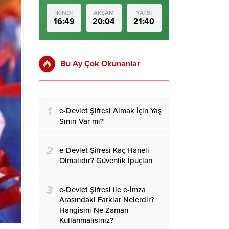
İKİNDİ
AKŞAM
YATSI
16:49
20:04
21:40
Bu Ay Çok Okunanlar
1
e-Devlet Şifresi Almak İçin Yaş
Sınırı Var mı?
2
e-Devlet Şifresi Kaç Haneli
Olmalıdır? Güvenlik İpuçları
3
e-Devlet Şifresi ile e-İmza
Arasındaki Farklar Nelerdir?
Hangisini Ne Zaman
Kullanmalısınız?