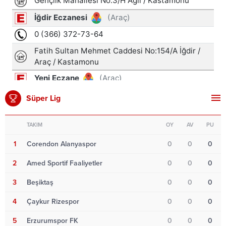
Süper Lig
TAKIM
OY
AV
PU
1
Corendon Alanyaspor
0
0
0
2
Amed Sportif Faaliyetler
0
0
0
3
Beşiktaş
0
0
0
4
Çaykur Rizespor
0
0
0
5
Erzurumspor FK
0
0
0