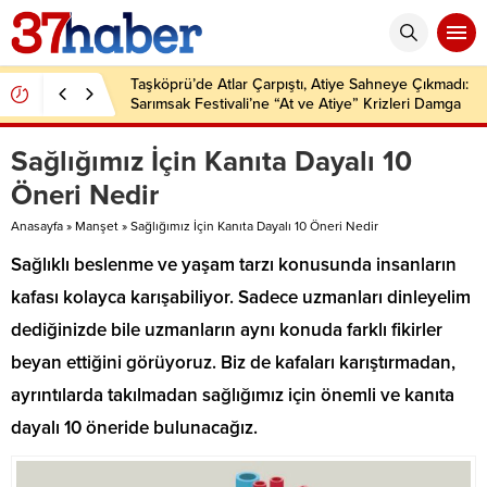
Taşköprü’de Atlar Çarpıştı, Atiye Sahneye Çıkmadı:
Sarımsak Festivali’ne “At ve Atiye” Krizleri Damga
Vurdu!
Sağlığımız İçin Kanıta Dayalı 10
Öneri Nedir
Anasayfa
»
Manşet
»
Sağlığımız İçin Kanıta Dayalı 10 Öneri Nedir
Sağlıklı beslenme ve yaşam tarzı konusunda insanların
kafası kolayca karışabiliyor. Sadece uzmanları dinleyelim
dediğinizde bile uzmanların aynı konuda farklı fikirler
beyan ettiğini görüyoruz. Biz de kafaları karıştırmadan,
ayrıntılarda takılmadan sağlığımız için önemli ve kanıta
dayalı 10 öneride bulunacağız.