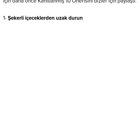
için daha önce Kanıtlanmış 10 Önerisini bizler için paylaştı.
1-
Şekerli içeceklerden uzak durun