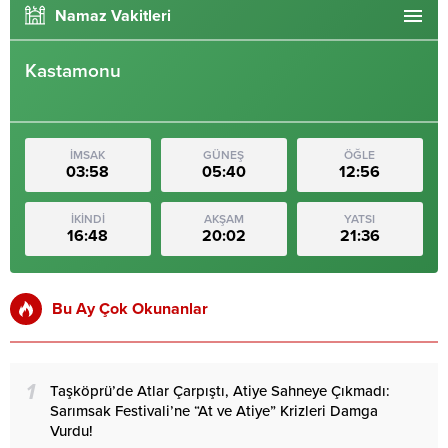
Namaz Vakitleri
Kastamonu
İMSAK
GÜNEŞ
ÖĞLE
03:58
05:40
12:56
İKİNDİ
AKŞAM
YATSI
16:48
20:02
21:36
Bu Ay Çok Okunanlar
1
Taşköprü’de Atlar Çarpıştı, Atiye Sahneye Çıkmadı:
Sarımsak Festivali’ne “At ve Atiye” Krizleri Damga
Vurdu!