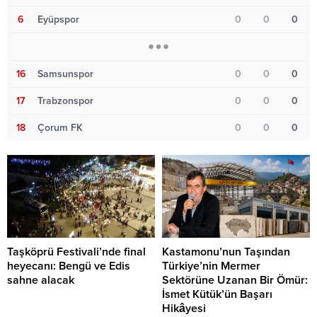
6
Eyüpspor
0
0
0
16
Samsunspor
0
0
0
17
Trabzonspor
0
0
0
18
Çorum FK
0
0
0
Taşköprü Festivali’nde final
Kastamonu’nun Taşından
heyecanı: Bengü ve Edis
Türkiye’nin Mermer
sahne alacak
Sektörüne Uzanan Bir Ömür:
İsmet Kütük’ün Başarı
Hikâyesi