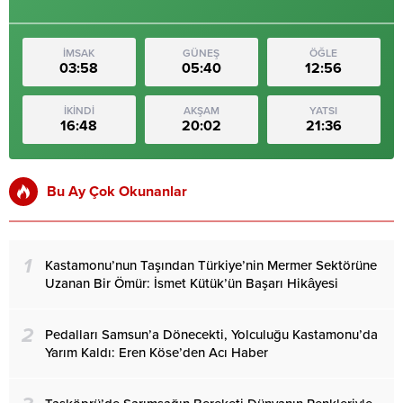
İMSAK
GÜNEŞ
ÖĞLE
03:58
05:40
12:56
İKİNDİ
AKŞAM
YATSI
16:48
20:02
21:36
Bu Ay Çok Okunanlar
1
Kastamonu’nun Taşından Türkiye’nin Mermer Sektörüne
Uzanan Bir Ömür: İsmet Kütük’ün Başarı Hikâyesi
2
Pedalları Samsun’a Dönecekti, Yolculuğu Kastamonu’da
Yarım Kaldı: Eren Köse’den Acı Haber