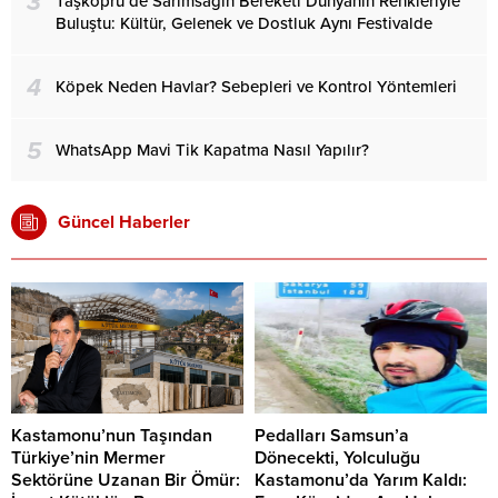
3
Taşköprü’de Sarımsağın Bereketi Dünyanın Renkleriyle
Buluştu: Kültür, Gelenek ve Dostluk Aynı Festivalde
4
Köpek Neden Havlar? Sebepleri ve Kontrol Yöntemleri
5
WhatsApp Mavi Tik Kapatma Nasıl Yapılır?
Güncel Haberler
Kastamonu’nun Taşından
Pedalları Samsun’a
Türkiye’nin Mermer
Dönecekti, Yolculuğu
Sektörüne Uzanan Bir Ömür:
Kastamonu’da Yarım Kaldı: