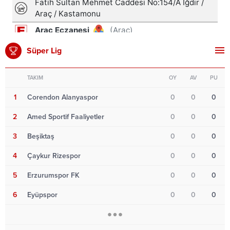
Süper Lig
TAKIM
OY
AV
PU
1
Corendon Alanyaspor
0
0
0
2
Amed Sportif Faaliyetler
0
0
0
3
Beşiktaş
0
0
0
4
Çaykur Rizespor
0
0
0
5
Erzurumspor FK
0
0
0
6
Eyüpspor
0
0
0