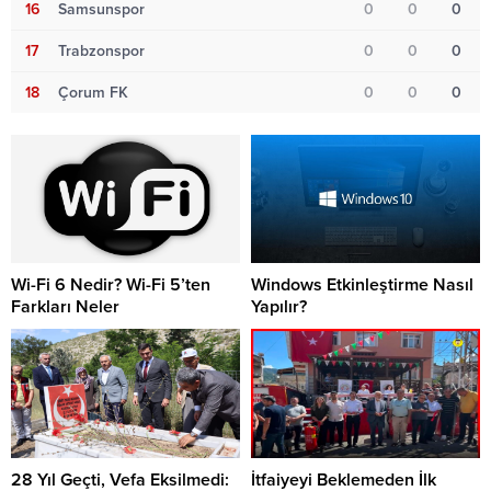
16
Samsunspor
0
0
0
17
Trabzonspor
0
0
0
18
Çorum FK
0
0
0
Wi-Fi 6 Nedir? Wi-Fi 5’ten
Windows Etkinleştirme Nasıl
Farkları Neler
Yapılır?
28 Yıl Geçti, Vefa Eksilmedi:
İtfaiyeyi Beklemeden İlk