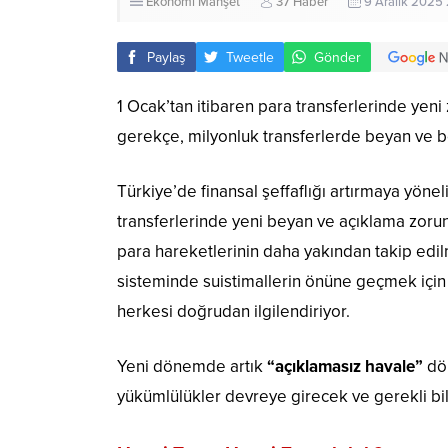
Ekonomi
Manşet
37 Haber
9 Aralık 2025
Paylaş
Tweetle
Gönder
1 Ocak’tan itibaren para transferlerinde yeni
gerekçe, milyonluk transferlerde beyan ve b
Türkiye’de finansal şeffaflığı artırmaya yönel
transferlerinde yeni beyan ve açıklama zorunl
para hareketlerinin daha yakından takip edilm
sisteminde suistimallerin önüne geçmek için h
herkesi doğrudan ilgilendiriyor.
Yeni dönemde artık
“açıklamasız havale”
dön
yükümlülükler devreye girecek ve gerekli bi