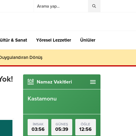
ültür & Sanat
Yöresel Lezzetler
Ünlüler
 Duygulandıran Dönüş
Yok!
Namaz Vakitleri
Kastamonu
İMSAK
GÜNEŞ
ÖĞLE
03:56
05:39
12:56