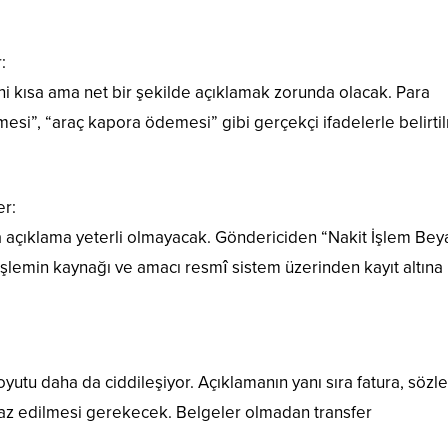
:
ini kısa ama net bir şekilde açıklamak zorunda olacak. Para
esi”, “araç kapora ödemesi” gibi gerçekçi ifadelerle belirt
er:
a açıklama yeterli olmayacak. Göndericiden “Nakit İşlem Bey
şlemin kaynağı ve amacı resmî sistem üzerinden kayıt altına
yutu daha da ciddileşiyor. Açıklamanın yanı sıra fatura, sözl
ibraz edilmesi gerekecek. Belgeler olmadan transfer