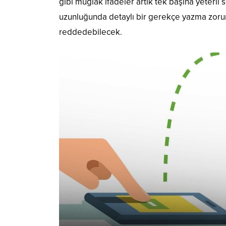
gibi muğlak ifadeler artık tek başına yeterli
uzunluğunda detaylı bir gerekçe yazma zorunl
reddedebilecek.