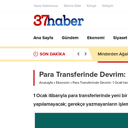
Yazar Kadromuz
Sitene Ekle
Künye
İletişim
Ana Sayfa
Gündem
Ekonomi
Siyaset
SON DAKİKA
Minderden Ağal
Para Transferinde Devrim:
Anasayfa
»
Ekonomi
»
Para Transferinde Devrim: 1 Ocak’ta
1 Ocak itibarıyla para transferlerinde yeni bi
yapılamayacak; gerekçe yazmayanların işlem