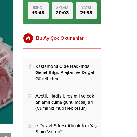
İKİNDİ
AKŞAM
YATSI
16:49
20:03
21:38
Bu Ay Çok Okunanlar
1
Kastamonu Cide Hakkında
Genel Bilgi: Plajları ve Doğal
Güzellikleri
2
Ayetli, Hadisli, resimli ve çok
anlamlı cuma günü mesajları
(Cumanız mübarek olsun)
3
e-Devlet Şifresi Almak İçin Yaş
Sınırı Var mı?