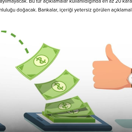
 sayılmayacak. Bu tür açıklamalar kullanıldığında en az 20 kar
uluğu doğacak. Bankalar, içeriği yetersiz görülen açıklamal