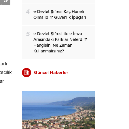
A
-
4
e-Devlet Şifresi Kaç Haneli
Olmalıdır? Güvenlik İpuçları
5
e-Devlet Şifresi ile e-İmza
Arasındaki Farklar Nelerdir?
Hangisini Ne Zaman
Kullanmalısınız?
arlı
acılık
Güncel Haberler
ar