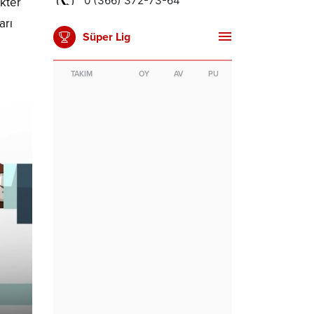
akter
arı
Süper Lig
TAKIM
OY
AV
PU