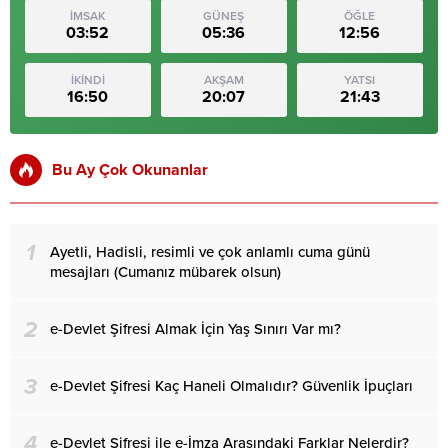
İMSAK
GÜNEŞ
ÖĞLE
03:52
05:36
12:56
İKİNDİ
AKŞAM
YATSI
16:50
20:07
21:43
Bu Ay Çok Okunanlar
1
Ayetli, Hadisli, resimli ve çok anlamlı cuma günü
mesajları (Cumanız mübarek olsun)
2
e-Devlet Şifresi Almak İçin Yaş Sınırı Var mı?
3
e-Devlet Şifresi Kaç Haneli Olmalıdır? Güvenlik İpuçları
4
e-Devlet Şifresi ile e-İmza Arasındaki Farklar Nelerdir?