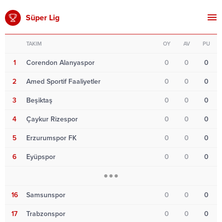
Süper Lig
TAKIM
OY
AV
PU
1
Corendon Alanyaspor
0
0
0
2
Amed Sportif Faaliyetler
0
0
0
3
Beşiktaş
0
0
0
4
Çaykur Rizespor
0
0
0
5
Erzurumspor FK
0
0
0
6
Eyüpspor
0
0
0
16
Samsunspor
0
0
0
17
Trabzonspor
0
0
0