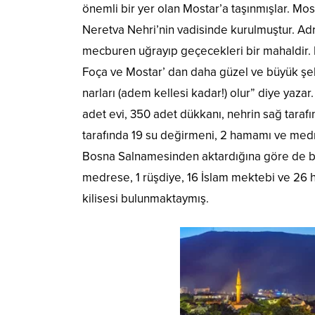
önemli bir yer olan Mostar’a taşınmışlar. Mos
Neretva Nehri’nin vadisinde kurulmuştur. Ad
mecburen uğrayıp geçecekleri bir mahaldir.
Foça ve Mostar’ dan daha güzel ve büyük şehi
narları (adem kellesi kadar!) olur” diye yaza
adet evi, 350 adet dükkanı, nehrin sağ tara
tarafında 19 su değirmeni, 2 hamamı ve medr
Bosna Salnamesinden aktardığına göre de b
medrese, 1 rüşdiye, 16 İslam mektebi ve 26 ha
kilisesi bulunmaktaymış.