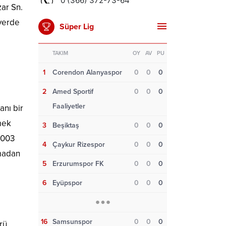
zar Sn.
 yerde
Süper Lig
TAKIM
OY
AV
PU
1
Corendon Alanyaspor
0
0
0
2
Amed Sportif
0
0
0
Faaliyetler
anı bir
mek
3
Beşiktaş
0
0
0
 2003
4
Çaykur Rizespor
0
0
0
lmadan
5
Erzurumspor FK
0
0
0
6
Eyüpspor
0
0
0
16
Samsunspor
0
0
0
rü