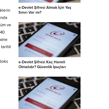
e-Devlet Şifresi Almak İçin Yaş
klerin
Sınırı Var mı?
ında
üzüm ve
040
khane
arihli
odoks
e-Devlet Şifresi Kaç Haneli
Olmalıdır? Güvenlik İpuçları