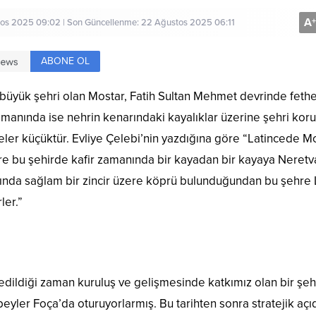
A
+
os 2025 09:02 | Son Güncellenme: 22 Ağustos 2025 06:11
ABONE OL
 büyük şehri olan Mostar, Fatih Sultan Mehmet devrinde feth
manında ise nehrin kenarındaki kayalıklar üzerine şehri ko
aleler küçüktür. Evliye Çelebi’nin yazdığına göre “Latincede M
öre bu şehirde kafir zamanında bir kayadan bir kayaya Neretv
ğında sağlam bir zincir üzere köprü bulunduğundan bu şehre L
ler.”
dildiği zaman kuruluş ve gelişmesinde katkımız olan bir şehi
eyler Foça’da oturuyorlarmış. Bu tarihten sonra stratejik açı