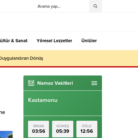
ültür & Sanat
Yöresel Lezzetler
Ünlüler
 Duygulandıran Dönüş
Namaz Vakitleri
Kastamonu
ine
İMSAK
GÜNEŞ
ÖĞLE
03:56
05:39
12:56