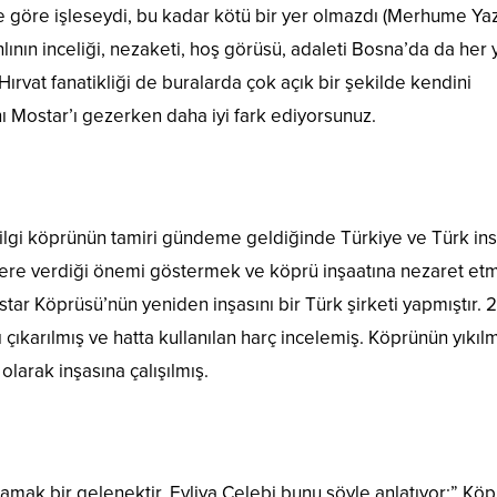
bize göre işleseydi, bu kadar kötü bir yer olmazdı (Merhume Ya
lının inceliği, nezaketi, hoş görüsü, adaleti Bosna’da da her
Hırvat fanatikliği de buralarda çok açık bir şekilde kendini
nı Mostar’ı gezerken daha iyi fark ediyorsunuz.
ilgi köprünün tamiri gündeme geldiğinde Türkiye ve Türk ins
rlere verdiği önemi göstermek ve köprü inşaatına nezaret et
ostar Köprüsü’nün yeniden inşasını bir Türk şirketi yapmıştır.
ı çıkarılmış ve hatta kullanılan harç incelemiş. Köprünün yıkı
olarak inşasına çalışılmış.
amak bir gelenektir. Evliya Çelebi bunu şöyle anlatıyor:” Köp