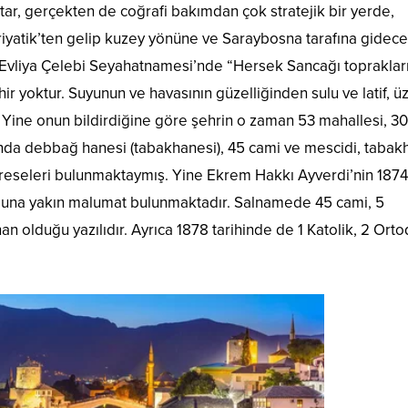
tar, gerçekten de coğrafi bakımdan çok stratejik bir yerde,
riyatik’ten gelip kuzey yönüne ve Saraybosna tarafına gidece
 Evliya Çelebi Seyahatnamesi’nde “Hersek Sancağı topraklar
r yoktur. Suyunun ve havasının güzelliğinden sulu ve latif, 
r. Yine onun bildirdiğine göre şehrin o zaman 53 mahallesi, 3
fında debbağ hanesi (tabakhanesi), 45 cami ve mescidi, taba
eseleri bulunmaktaymış. Yine Ekrem Hakkı Ayverdi’nin 1874 t
una yakın malumat bulunmaktadır. Salnamede 45 cami, 5
n olduğu yazılıdır. Ayrıca 1878 tarihinde de 1 Katolik, 2 Ort