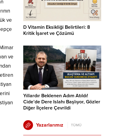
an
rının
tük ve
D Vitamin Eksikliği Belirtileri: 8
elepçe
Kritik İşaret ve Çözümü
 Mimar
ayan ve
ından
etiren
stiyan
erini
Yıllardır Beklenen Adım Atıldı!
Cide’de Dere Islahı Başlıyor, Gözler
stiyan
Diğer İlçelere Çevrildi
Yazarlarımız
TÜMÜ