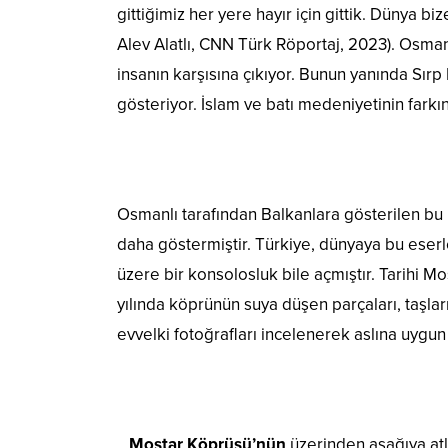
gittiğimiz her yere hayır için gittik. Dünya 
Alev Alatlı, CNN Türk Röportaj, 2023). Osman
insanın karşısına çıkıyor. Bunun yanında Sırp 
gösteriyor. İslam ve batı medeniyetinin farkı
Osmanlı tarafından Balkanlara gösterilen bu 
daha göstermiştir. Türkiye, dünyaya bu ese
üzere bir konsolosluk bile açmıştır. Tarihi M
yılında köprünün suya düşen parçaları, taşlar
evvelki fotoğrafları incelenerek aslına uygun 
Mostar Köprüsü’nün
üzerinden aşağıya atl