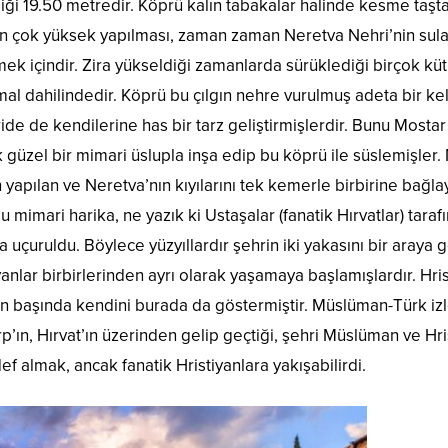
i 19.50 metredir. Köprü kalın tabakalar halinde kesme taşt
in çok yüksek yapılması, zaman zaman Neretva Nehri’nin sula
k içindir. Zira yükseldiği zamanlarda sürüklediği birçok kü
mal dahilindedir. Köprü bu çılgın nehre vurulmuş adeta bir k
de de kendilerine has bir tarz geliştirmişlerdir. Bunu Mostar
zel bir mimari üslupla inşa edip bu köprü ile süslemişler.
 yapılan ve Neretva’nın kıyılarını tek kemerle birbirine bağl
u mimari harika, ne yazık ki Ustaşalar (fanatik Hırvatlar) taraf
uçuruldu. Böylece yüzyıllardır şehrin iki yakasını bir araya g
nlar birbirlerinden ayrı olarak yaşamaya başlamışlardır. Hri
ılın başında kendini burada da göstermiştir. Müslüman-Türk izl
rp’ın, Hırvat’ın üzerinden gelip geçtiği, şehri Müslüman ve Hri
f almak, ancak fanatik Hristiyanlara yakışabilirdi.