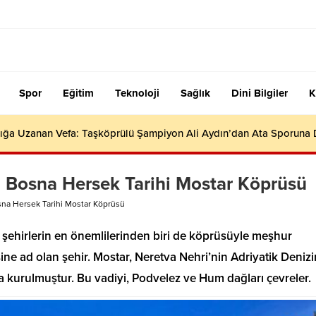
Spor
Eğitim
Teknoloji
Sağlık
Dini Bilgiler
K
ığa Uzanan Vefa: Taşköprülü Şampiyon Ali Aydın’dan Ata Sporuna
 Bosna Hersek Tarihi Mostar Köprüsü
na Hersek Tarihi Mostar Köprüsü
 şehirlerin en önemlilerinden biri de köprüsüyle meşhur
sine ad olan şehir. Mostar, Neretva Nehri’nin Adriyatik Deniz
da kurulmuştur. Bu vadiyi, Podvelez ve Hum dağları çevreler.