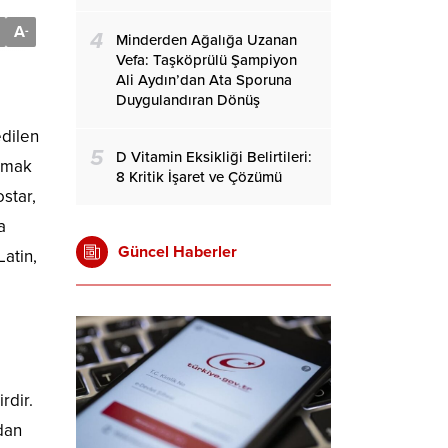
A
-
4
Minderden Ağalığa Uzanan
Vefa: Taşköprülü Şampiyon
Ali Aydın’dan Ata Sporuna
Duygulandıran Dönüş
edilen
5
D Vitamin Eksikliği Belirtileri:
rumak
8 Kritik İşaret ve Çözümü
ostar,
a
Güncel Haberler
atin,
rdir.
dan