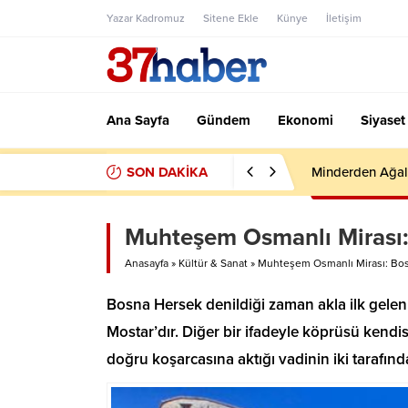
Yazar Kadromuz
Sitene Ekle
Künye
İletişim
Ana Sayfa
Gündem
Ekonomi
Siyaset
SON DAKİKA
Minderden Ağal
Muhteşem Osmanlı Mirası:
Anasayfa
»
Kültür & Sanat
»
Muhteşem Osmanlı Mirası: Bos
Bosna Hersek denildiği zaman akla ilk gelen
Mostar’dır. Diğer bir ifadeyle köprüsü kendi
doğru koşarcasına aktığı vadinin iki tarafın