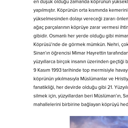
en düşük olduğu zamanda köprünün yüksekliğ
yapılmıştır. Köprünün orta kısmında kemerin
yükselmesinden dolayı vereceği zararı önleme
ağaç parçalarının köprüye zarar vermesi ihti
gibidir. Osmanlı her yerde olduğu gibi mimari
Köprüsü’nde de görmek mümkün. Nehri, çok gü
Sinan’ın öğrencisi Mimar Hayrettin tarafından
yüzyıllarca birçok insanın üzerinden geçtiği b
9 Kasım 1993 tarihinde top mermisiyle havaya 
köprünün yıkılmasıyla Müslümanlar ve Hristiya
fanatikliği, her devirde olduğu gibi 21. Yüzy
silmek için, yüzyıllardan beri Müslüman’ın, Sı
mahallelerini birbirine bağlayan köprüyü hede