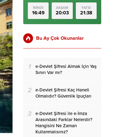
İKİNDİ
AKŞAM
YATSI
16:49
20:03
21:38
Bu Ay Çok Okunanlar
1
e-Devlet Şifresi Almak İçin Yaş
Sınırı Var mı?
2
e-Devlet Şifresi Kaç Haneli
Olmalıdır? Güvenlik İpuçları
3
e-Devlet Şifresi ile e-İmza
Arasındaki Farklar Nelerdir?
Hangisini Ne Zaman
Kullanmalısınız?