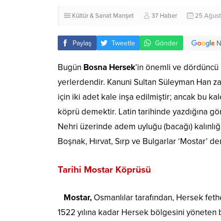
Kültür & Sanat
Manşet
37 Haber
25 Ağust
Paylaş
Tweetle
Gönder
Bugün
Bosna Hersek
’in önemli ve dördüncü
yerlerdendir. Kanuni Sultan Süleyman Han za
için iki adet kale inşa edilmiştir; ancak bu k
köprü demektir. Latin tarihinde yazdığına g
Nehri üzerinde adem uyluğu (bacağı) kalınlı
Boşnak, Hırvat, Sırp ve Bulgarlar ‘Mostar’ der
Tarihi Mostar Köprüsü
Mostar,
Osmanlılar tarafından, Hersek fethe
1522 yılına kadar Hersek bölgesini yöneten b