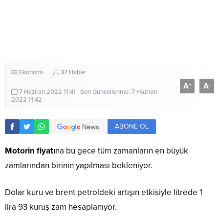
Ekonomi
37 Haber
A
A
+
-
7 Haziran 2022 11:41 | Son Güncellenme: 7 Haziran
2022 11:42
ABONE OL
Motorin fiyatı
na bu gece tüm zamanların en büyük
zamlarından birinin yapılması bekleniyor.
Dolar kuru ve brent petroldeki artışın etkisiyle litrede 1
lira 93 kuruş zam hesaplanıyor.