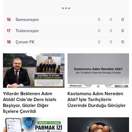
16
Samsunspor
0
0
0
17
Trabzonspor
0
0
0
18
Çorum FK
0
0
0
Yıllardır Beklenen Adım
Kastamonu Adını Nereden
Atıldı! Cide’de Dere Islahı
Aldı? İşte Tarihçilerin
Başlıyor, Gözler Diğer
Üzerinde Durduğu Görüşler
İlçelere Çevrildi