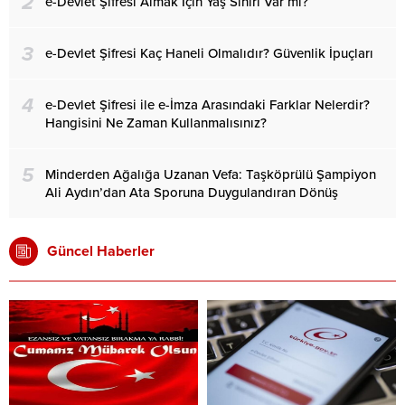
2
e-Devlet Şifresi Almak İçin Yaş Sınırı Var mı?
3
e-Devlet Şifresi Kaç Haneli Olmalıdır? Güvenlik İpuçları
4
e-Devlet Şifresi ile e-İmza Arasındaki Farklar Nelerdir?
Hangisini Ne Zaman Kullanmalısınız?
5
Minderden Ağalığa Uzanan Vefa: Taşköprülü Şampiyon
Ali Aydın’dan Ata Sporuna Duygulandıran Dönüş
Güncel Haberler