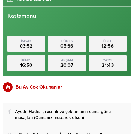
Kastamonu
İMSAK
GÜNEŞ
ÖĞLE
03:52
05:36
12:56
İKİNDİ
AKŞAM
YATSI
16:50
20:07
21:43
Bu Ay Çok Okunanlar
1
Ayetli, Hadisli, resimli ve çok anlamlı cuma günü
mesajları (Cumanız mübarek olsun)