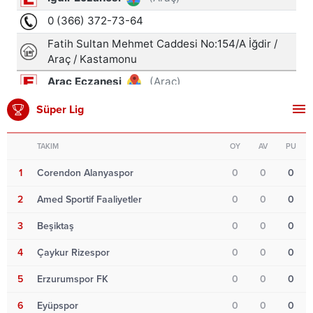
Süper Lig
TAKIM
OY
AV
PU
1
Corendon Alanyaspor
0
0
0
2
Amed Sportif Faaliyetler
0
0
0
3
Beşiktaş
0
0
0
4
Çaykur Rizespor
0
0
0
5
Erzurumspor FK
0
0
0
6
Eyüpspor
0
0
0