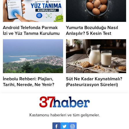
Android Telefonda Parmak
Yumurta Bozulduğu Nasıl
İzi ve Yüz Tanıma Kurulumu
Anlaşılır? 5 Kesin Test
İnebolu Rehberi: Plajları,
Süt Ne Kadar Kaynatılmalı?
Tarihi, Nerede, Ne Yenir?
(Pasteurizasyon Süreleri)
Kastamonu haberleri ve tüm gelişmeler.