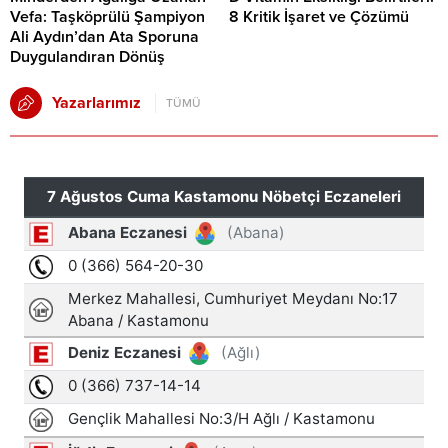
Vefa: Taşköprülü Şampiyon
8 Kritik İşaret ve Çözümü
Ali Aydın’dan Ata Sporuna
Duygulandıran Dönüş
Yazarlarımız
TÜMÜ