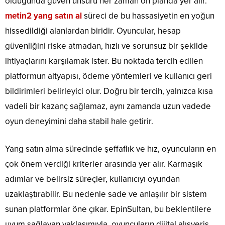
olduğunda güven unsuru her zaman ön planda yer alır.
metin2 yang satın al
süreci de bu hassasiyetin en yoğun
hissedildiği alanlardan biridir. Oyuncular, hesap
güvenliğini riske atmadan, hızlı ve sorunsuz bir şekilde
ihtiyaçlarını karşılamak ister. Bu noktada tercih edilen
platformun altyapısı, ödeme yöntemleri ve kullanıcı geri
bildirimleri belirleyici olur. Doğru bir tercih, yalnızca kısa
vadeli bir kazanç sağlamaz, aynı zamanda uzun vadede
oyun deneyimini daha stabil hale getirir.
Yang satın alma sürecinde şeffaflık ve hız, oyuncuların en
çok önem verdiği kriterler arasında yer alır. Karmaşık
adımlar ve belirsiz süreçler, kullanıcıyı oyundan
uzaklaştırabilir. Bu nedenle sade ve anlaşılır bir sistem
sunan platformlar öne çıkar. EpinSultan, bu beklentilere
uyum sağlayan yaklaşımıyla, oyuncuların dijital alışveriş