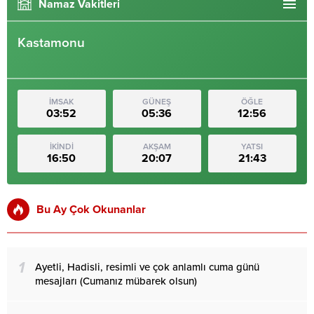
Namaz Vakitleri
Kastamonu
İMSAK
GÜNEŞ
ÖĞLE
03:52
05:36
12:56
İKİNDİ
AKŞAM
YATSI
16:50
20:07
21:43
Bu Ay Çok Okunanlar
1
Ayetli, Hadisli, resimli ve çok anlamlı cuma günü
mesajları (Cumanız mübarek olsun)