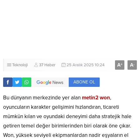
A
A
+
-
Teknoloji
37 Haber
25 Aralık 2025 10:24
ABONE OL
Bu dünyanın merkezinde yer alan
metin2 won
,
oyuncuların karakter gelişimini hızlandıran, ticareti
mümkün kılan ve oyundaki deneyimi daha stratejik hale
getiren temel değer birimlerinden biri olarak öne çıkar.
Won, yüksek seviyeli ekipmanlardan nadir eşyaların el