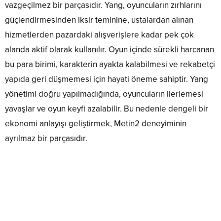
vazgeçilmez bir parçasıdır. Yang, oyuncuların zırhlarını
güçlendirmesinden iksir teminine, ustalardan alınan
hizmetlerden pazardaki alışverişlere kadar pek çok
alanda aktif olarak kullanılır. Oyun içinde sürekli harcanan
bu para birimi, karakterin ayakta kalabilmesi ve rekabetçi
yapıda geri düşmemesi için hayati öneme sahiptir. Yang
yönetimi doğru yapılmadığında, oyuncuların ilerlemesi
yavaşlar ve oyun keyfi azalabilir. Bu nedenle dengeli bir
ekonomi anlayışı geliştirmek, Metin2 deneyiminin
ayrılmaz bir parçasıdır.