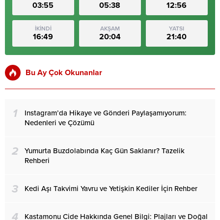
03:55
05:38
12:56
İKİNDİ
AKŞAM
YATSI
16:49
20:04
21:40
Bu Ay Çok Okunanlar
1
Instagram’da Hikaye ve Gönderi Paylaşamıyorum:
Nedenleri ve Çözümü
2
Yumurta Buzdolabında Kaç Gün Saklanır? Tazelik
Rehberi
3
Kedi Aşı Takvimi Yavru ve Yetişkin Kediler İçin Rehber
4
Kastamonu Cide Hakkında Genel Bilgi: Plajları ve Doğal