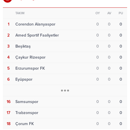
TAKIM
OY
AV
PU
1
Corendon Alanyaspor
0
0
0
2
Amed Sportif Faaliyetler
0
0
0
3
Beşiktaş
0
0
0
4
Çaykur Rizespor
0
0
0
5
Erzurumspor FK
0
0
0
6
Eyüpspor
0
0
0
16
Samsunspor
0
0
0
17
Trabzonspor
0
0
0
18
Çorum FK
0
0
0