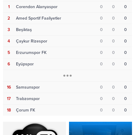
1
Corendon Alanyaspor
0
0
0
2
Amed Sportif Faaliyetler
0
0
0
3
Beşiktaş
0
0
0
4
Çaykur Rizespor
0
0
0
5
Erzurumspor FK
0
0
0
6
Eyüpspor
0
0
0
16
Samsunspor
0
0
0
17
Trabzonspor
0
0
0
18
Çorum FK
0
0
0