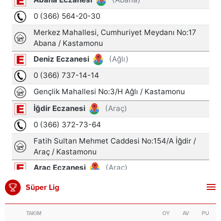
Süper Lig
TAKIM
OY
AV
PU