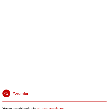
Yorumlar
Yorum yapabilmek için
oturum açmalısınız
.