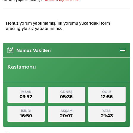
Henüz yorum yapılmamış. İlk yorumu yukarıdaki form
aracılığıyla siz yapabilirsiniz.
Namaz Vakitleri
Kastamonu
İMSAK
GÜNEŞ
ÖĞLE
03:52
05:36
12:56
İKİNDİ
AKŞAM
YATSI
16:50
20:07
21:43