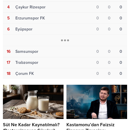
4
Çaykur Rizespor
0
0
0
5
Erzurumspor FK
0
0
0
6
Eyüpspor
0
0
0
16
Samsunspor
0
0
0
17
Trabzonspor
0
0
0
18
Çorum FK
0
0
0
Süt Ne Kadar Kaynatılmalı?
Kastamonu’dan Faizsiz