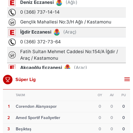
Süper Lig
TAKIM
OY
AV
PU
1
Corendon Alanyaspor
0
0
0
2
Amed Sportif Faaliyetler
0
0
0
3
Beşiktaş
0
0
0