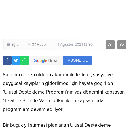
A
A
+
-
Eğitim
37 Haber
4 Ağustos 2021 12:30
ABONE OL
Salgının neden olduğu akademik, fiziksel, sosyal ve
duygusal kayıpların giderilmesi için hayata geçirilen
’Ulusal Destekleme Programı’nın yaz dönemini kapsayan
’Telafide Ben de Varım’ etkinlikleri kapsamında
programlara devam ediliyor.
Bir buçuk yıl sürmesi planlanan Ulusal Destekleme