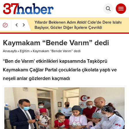
Yıllardır Beklenen Adım Atıldı! Cide’de Dere Islahı
Başlıyor, Gözler Diğer İlçelere Çevrildi
Kaymakam “Bende Varım” dedi
Anasayfa
»
Eğitim
»
Kaymakam “Bende Varım” dedi
“Ben de Varım’ etkinlikleri kapsamında Taşköprü
Kaymakamı Çağlar Partal çocuklarla çikolata yaptı ve
neşeli anlar gözlerden kaçmadı