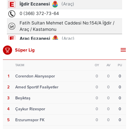
Süper Lig
TAKIM
OY
AV
PU
1
Corendon Alanyaspor
0
0
0
2
Amed Sportif Faaliyetler
0
0
0
3
Beşiktaş
0
0
0
4
Çaykur Rizespor
0
0
0
5
Erzurumspor FK
0
0
0