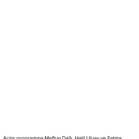
Açılış programına
Meftun Dallı
,
Halil Uluay
ve
Fatma