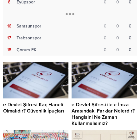
6
Eyüpspor
0
0
0
16
Samsunspor
0
0
0
17
Trabzonspor
0
0
0
18
Çorum FK
0
0
0
e-Devlet Şifresi Kaç Haneli
e-Devlet Şifresi ile e-İmza
Olmalıdır? Güvenlik İpuçları
Arasındaki Farklar Nelerdir?
Hangisini Ne Zaman
Kullanmalısınız?