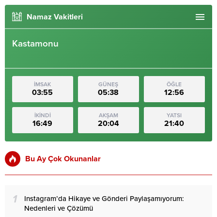
Namaz Vakitleri
Kastamonu
İMSAK
GÜNEŞ
ÖĞLE
03:55
05:38
12:56
İKİNDİ
AKŞAM
YATSI
16:49
20:04
21:40
Bu Ay Çok Okunanlar
1
Instagram’da Hikaye ve Gönderi Paylaşamıyorum:
Nedenleri ve Çözümü