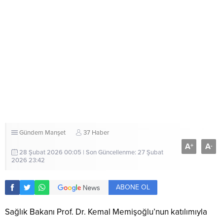
Gündem
Manşet
37 Haber
A
A
+
-
28 Şubat 2026 00:05 | Son Güncellenme: 27 Şubat
2026 23:42
ABONE OL
Sağlık Bakanı Prof. Dr. Kemal Memişoğlu’nun katılımıyla