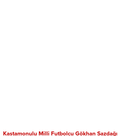
Kastamonulu Milli Futbolcu Gökhan Sazdağı