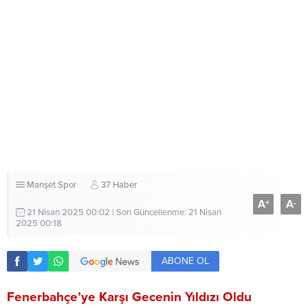
Manşet
Spor
37 Haber
A
A
+
-
21 Nisan 2025 00:02 | Son Güncellenme: 21 Nisan
2025 00:18
ABONE OL
Fenerbahçe’ye Karşı Gecenin Yıldızı Oldu