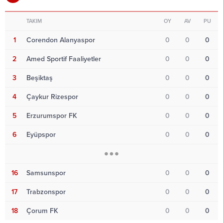
TAKIM
OY
AV
PU
1
Corendon Alanyaspor
0
0
0
2
Amed Sportif Faaliyetler
0
0
0
3
Beşiktaş
0
0
0
4
Çaykur Rizespor
0
0
0
5
Erzurumspor FK
0
0
0
6
Eyüpspor
0
0
0
16
Samsunspor
0
0
0
17
Trabzonspor
0
0
0
18
Çorum FK
0
0
0