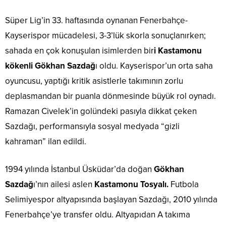
Süper Lig’in 33. haftasında oynanan Fenerbahçe-
Kayserispor mücadelesi, 3-3’lük skorla sonuçlanırken;
sahada en çok konuşulan isimlerden bir
i Kastamonu
kökenli Gökhan Sazdağ
ı oldu. Kayserispor’un orta saha
oyuncusu, yaptığı kritik asistlerle takımının zorlu
deplasmandan bir puanla dönmesinde büyük rol oynadı.
Ramazan Civelek’in golündeki pasıyla dikkat çeken
Sazdağı, performansıyla sosyal medyada “gizli
kahraman” ilan edildi.
1994 yılında İstanbul Üsküdar’da doğan
Gökhan
Sazdağ
ı’nın ailesi aslen
Kastamonu Tosyalı.
Futbola
Selimiyespor altyapısında başlayan Sazdağı, 2010 yılında
Fenerbahçe’ye transfer oldu. Altyapıdan A takıma