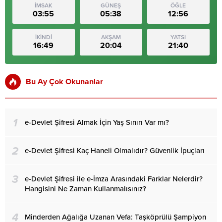
İMSAK
GÜNEŞ
ÖĞLE
03:55
05:38
12:56
İKİNDİ
AKŞAM
YATSI
16:49
20:04
21:40
Bu Ay Çok Okunanlar
1
e-Devlet Şifresi Almak İçin Yaş Sınırı Var mı?
2
e-Devlet Şifresi Kaç Haneli Olmalıdır? Güvenlik İpuçları
3
e-Devlet Şifresi ile e-İmza Arasındaki Farklar Nelerdir?
Hangisini Ne Zaman Kullanmalısınız?
4
Minderden Ağalığa Uzanan Vefa: Taşköprülü Şampiyon