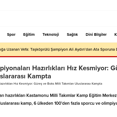
Spor
Eğitim
Teknoloji
Sağlık
Dini Bilgiler
K
ığa Uzanan Vefa: Taşköprülü Şampiyon Ali Aydın’dan Ata Sporuna
onaları Hazırlıkları Hız Kesmiyor: G
uslararası Kampta
rlıkları Hız Kesmiyor: Güreş ve Boks Milli Takımları Uluslararası Kampta
 hazırlıkları Kastamonu Milli Takımlar Kamp Eğitim Merkez
luslararası kamp, 6 ülkeden 100’den fazla sporcu ve olimpiy