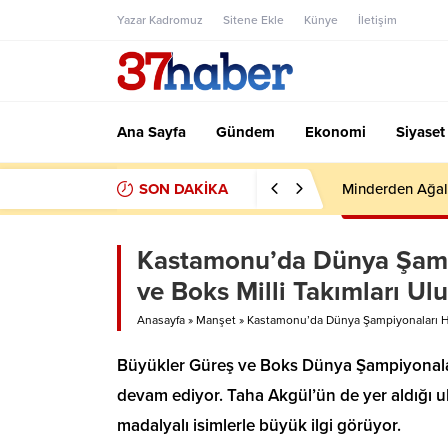
Yazar Kadromuz
Sitene Ekle
Künye
İletişim
Ana Sayfa
Gündem
Ekonomi
Siyaset
SON DAKİKA
Minderden Ağal
Kastamonu’da Dünya Şampiy
ve Boks Milli Takımları Ul
Anasayfa
»
Manşet
»
Kastamonu’da Dünya Şampiyonaları Hazı
Büyükler Güreş ve Boks Dünya Şampiyonaları
devam ediyor. Taha Akgül’ün de yer aldığı u
madalyalı isimlerle büyük ilgi görüyor.