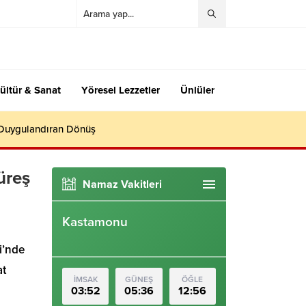
ültür & Sanat
Yöresel Lezzetler
Ünlüler
 Duygulandıran Dönüş
üreş
Namaz Vakitleri
Kastamonu
i’nde
at
İMSAK
GÜNEŞ
ÖĞLE
03:52
05:36
12:56