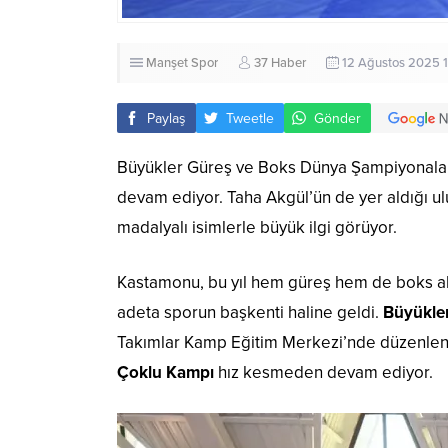
Manşet
Spor
37 Haber
12 Ağustos 2025 
Paylaş
Tweetle
Gönder
Büyükler Güreş ve Boks Dünya Şampiyonaları
devam ediyor. Taha Akgül’ün de yer aldığı ul
madalyalı isimlerle büyük ilgi görüyor.
Kastamonu, bu yıl hem güreş hem de boks ala
adeta sporun başkenti haline geldi.
Büyükle
Takımlar Kamp Eğitim Merkezi’nde düzenle
Çoklu Kampı
hız kesmeden devam ediyor.