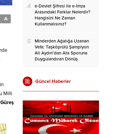
4
e-Devlet Şifresi ile e-İmza
Arasındaki Farklar Nelerdir?
Hangisini Ne Zaman
A
-
Kullanmalısınız?
5
Minderden Ağalığa Uzanan
Vefa: Taşköprülü Şampiyon
’nde
Ali Aydın’dan Ata Sporuna
t
Duygulandıran Dönüş
Güncel Haberler
in
 Milli
 Güreş