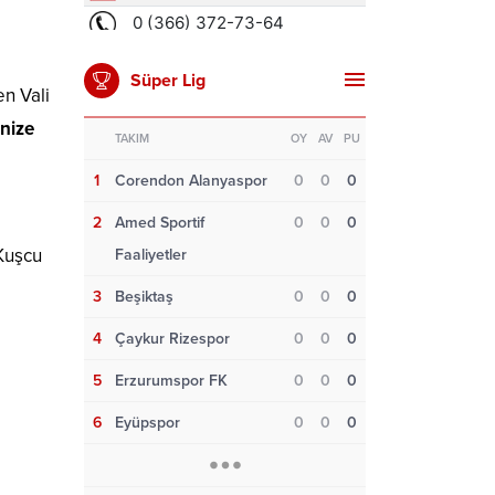
Süper Lig
en Vali
inize
TAKIM
OY
AV
PU
1
Corendon Alanyaspor
0
0
0
2
Amed Sportif
0
0
0
Kuşcu
Faaliyetler
3
Beşiktaş
0
0
0
4
Çaykur Rizespor
0
0
0
5
Erzurumspor FK
0
0
0
6
Eyüpspor
0
0
0