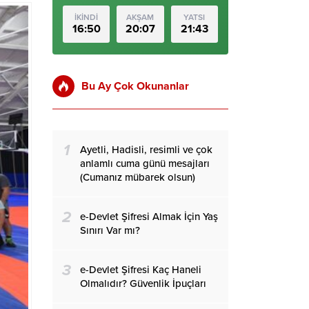
İKİNDİ
AKŞAM
YATSI
16:50
20:07
21:43
Bu Ay Çok Okunanlar
1
Ayetli, Hadisli, resimli ve çok
anlamlı cuma günü mesajları
(Cumanız mübarek olsun)
2
e-Devlet Şifresi Almak İçin Yaş
Sınırı Var mı?
3
e-Devlet Şifresi Kaç Haneli
Olmalıdır? Güvenlik İpuçları