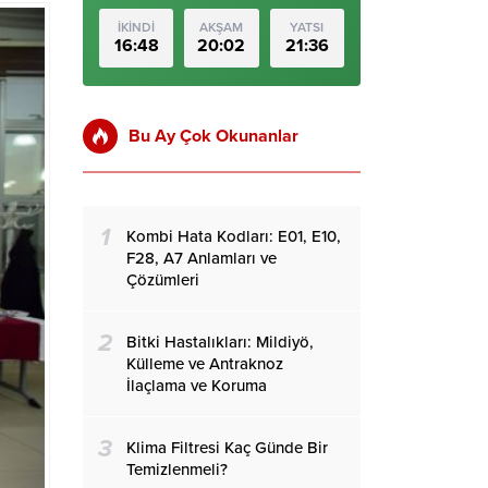
İKİNDİ
AKŞAM
YATSI
16:48
20:02
21:36
Bu Ay Çok Okunanlar
1
Kombi Hata Kodları: E01, E10,
F28, A7 Anlamları ve
Çözümleri
2
Bitki Hastalıkları: Mildiyö,
Külleme ve Antraknoz
İlaçlama ve Koruma
3
Klima Filtresi Kaç Günde Bir
Temizlenmeli?