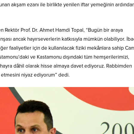
kunan akşam ezanı ile birlikte yenilen iftar yemeğinin ardından
n Rektör Prof. Dr. Ahmet Hamdi Topal, “Bugün bir araya
nşası ancak hayırseverlerin katkısıyla mümkün olabiliyor. İb
diğer faaliyetler için de kullanılacak fiziki mekânlara sahip Ca
astamonu’daki ve Kastamonu dışındaki tüm hemşerilerimizi,
u hayra dâhil olarak hisse almaya davet ediyoruz. Rabbimden
ul etmesini niyaz ediyorum” dedi.