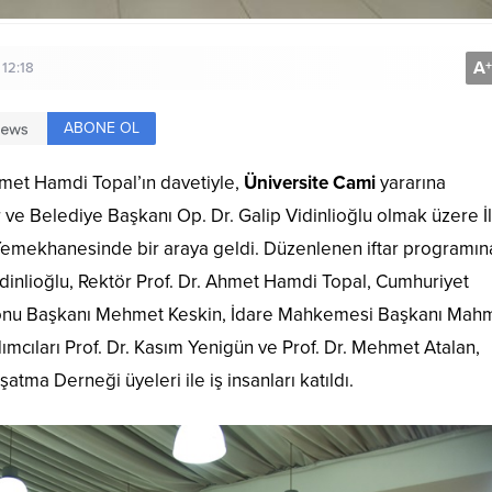
A
+
 12:18
ABONE OL
hmet Hamdi Topal’ın davetiyle,
Üniversite Cami
yararına
 ve Belediye Başkanı Op. Dr. Galip Vidinlioğlu olmak üzere İl
 Yemekhanesinde bir araya geldi. Düzenlenen iftar programına
idinlioğlu, Rektör Prof. Dr. Ahmet Hamdi Topal, Cumhuriyet
onu Başkanı Mehmet Keskin, İdare Mahkemesi Başkanı Mah
rdımcıları Prof. Dr. Kasım Yenigün ve Prof. Dr. Mehmet Atalan,
ma Derneği üyeleri ile iş insanları katıldı.