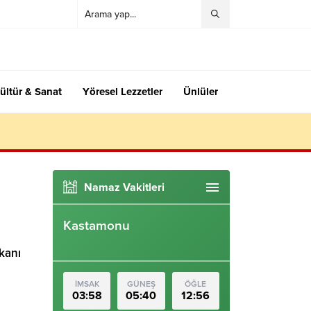
ültür & Sanat
Yöresel Lezzetler
Ünlüler
Namaz Vakitleri
Kastamonu
kanı
İMSAK
GÜNEŞ
ÖĞLE
03:58
05:40
12:56