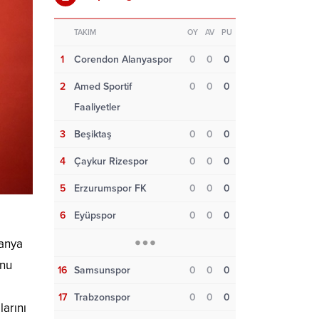
TAKIM
OY
AV
PU
1
Corendon Alanyaspor
0
0
0
2
Amed Sportif
0
0
0
Faaliyetler
3
Beşiktaş
0
0
0
4
Çaykur Rizespor
0
0
0
5
Erzurumspor FK
0
0
0
6
Eyüpspor
0
0
0
a
panya
unu
16
Samsunspor
0
0
0
17
Trabzonspor
0
0
0
larını