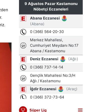
izden
r.
riz.
Süper Lig