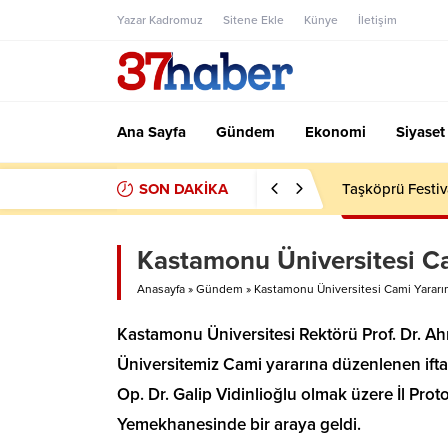
Yazar Kadromuz
Sitene Ekle
Künye
İletişim
Ana Sayfa
Gündem
Ekonomi
Siyaset
SON DAKİKA
Taşköprü Festiv
Kastamonu Üniversitesi Ca
Anasayfa
»
Gündem
»
Kastamonu Üniversitesi Cami Yararın
Kastamonu Üniversitesi Rektörü Prof. Dr. Ah
Üniversitemiz Cami yararına düzenlenen ift
Op. Dr. Galip Vidinlioğlu olmak üzere İl Pro
Yemekhanesinde bir araya geldi.