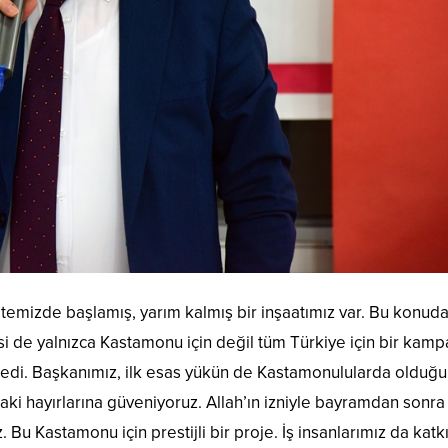
itemizde başlamış, yarım kalmış bir inşaatımız var. Bu konud
isi de yalnızca Kastamonu için değil tüm Türkiye için bir kam
yledi. Başkanımız, ilk esas yükün de Kastamonulularda olduğ
udaki hayırlarına güveniyoruz. Allah’ın izniyle bayramdan sonra
u Kastamonu için prestijli bir proje. İş insanlarımız da katkı