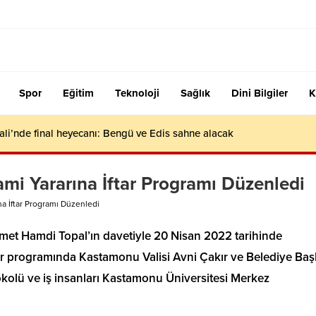
Spor
Eğitim
Teknoloji
Sağlık
Dini Bilgiler
K
ali’nde final heyecanı: Bengü ve Edis sahne alacak
mi Yararına İftar Programı Düzenledi
a İftar Programı Düzenledi
met Hamdi Topal’ın davetiyle 20 Nisan 2022 tarihinde
ar programında Kastamonu Valisi Avni Çakır ve Belediye Baş
tokolü ve iş insanları Kastamonu Üniversitesi Merkez