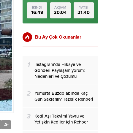
İKİNDİ
AKŞAM
YATSI
16:49
20:04
21:40
Bu Ay Çok Okunanlar
1
Instagram’da Hikaye ve
Gönderi Paylaşamıyorum:
Nedenleri ve Çözümü
2
Yumurta Buzdolabında Kaç
Gün Saklanır? Tazelik Rehberi
3
Kedi Aşı Takvimi Yavru ve
Yetişkin Kediler İçin Rehber
A
-