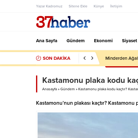
Yazar Kadromuz
Sitene Ekle
Künye
İletişim
Ana Sayfa
Gündem
Ekonomi
Siyaset
SON DAKİKA
Minderden Ağal
Kastamonu plaka kodu kaçt
Anasayfa
»
Gündem
»
Kastamonu plaka kodu kaçtır? Kasta
Kastamonu’nun plakası kaçtır? Kastamonu p