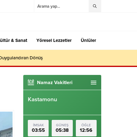
ültür & Sanat
Yöresel Lezzetler
Ünlüler
 Duygulandıran Dönüş
Namaz Vakitleri
Kastamonu
İMSAK
GÜNEŞ
ÖĞLE
03:55
05:38
12:56