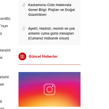
4
Kastamonu Cide Hakkında
Genel Bilgi: Plajları ve Doğal
Güzellikleri
enttir.
u’nun
5
Ayetli, Hadisli, resimli ve çok
nu
anlamlı cuma günü mesajları
(Cumanız mübarek olsun)
mesini
Güncel Haberler
ve
isini
 ve
ka
ını