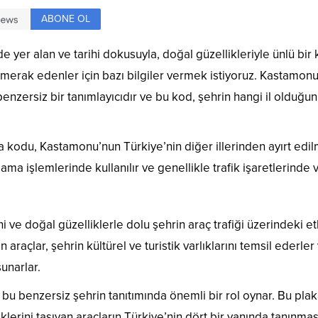
ABONE OL
yer alan ve tarihi dokusuyla, doğal güzellikleriyle ünlü bir k
merak edenler için bazı bilgiler vermek istiyoruz. Kastamon
benzersiz bir tanımlayıcıdır ve bu kod, şehrin hangi il olduğu
 kodu, Kastamonu’nun Türkiye’nin diğer illerinden ayırt edil
lama işlemlerinde kullanılır ve genellikle trafik işaretlerinde 
 ve doğal güzelliklerle dolu şehrin araç trafiği üzerindeki etk
raçlar, şehrin kültürel ve turistik varlıklarını temsil ederler
sunarlar.
u benzersiz şehrin tanıtımında önemli bir rol oynar. Bu pla
lerini taşıyan araçların Türkiye’nin dört bir yanında tanınmas