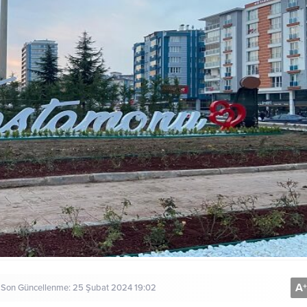
A
+
| Son Güncellenme: 25 Şubat 2024 19:02