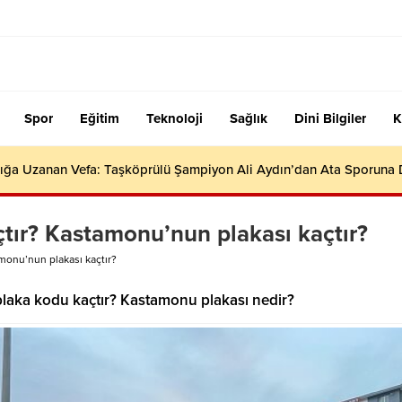
Spor
Eğitim
Teknoloji
Sağlık
Dini Bilgiler
K
ığa Uzanan Vefa: Taşköprülü Şampiyon Ali Aydın’dan Ata Sporuna
ır? Kastamonu’nun plakası kaçtır?
monu’nun plakası kaçtır?
laka kodu kaçtır? Kastamonu plakası nedir?