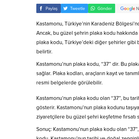
Paylaş
Tweetle
Gönder
Kastamonu, Türkiye’nin Karadeniz Bölgesi’nde 
Ancak, bu güzel şehrin plaka kodu hakkında 
plaka kodu, Türkiye’deki diğer şehirler gibi 
belirtir.
Kastamonu’nun plaka kodu, “37” dir. Bu plaka
sağlar. Plaka kodları, araçların kayıt ve tanım
resmi belgelerde görülebilir.
Kastamonu’nun plaka kodu olan “37”, bu tarihi
gösterir. Kastamonu’nun plaka kodunu taşıyan a
ziyaretçilere bu güzel şehri keşfetme fırsatı 
Sonuç: Kastamonu’nun plaka kodu olan “37”, b
kodu, Kastamonu’nun tarihi ve doğal zenginlik