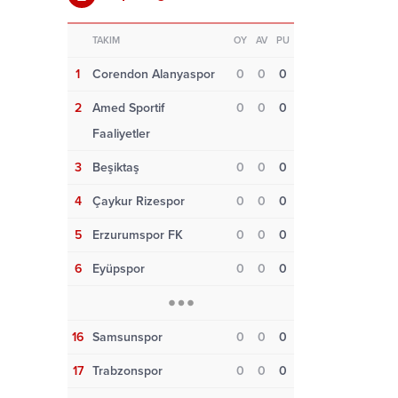
TAKIM
OY
AV
PU
1
Corendon Alanyaspor
0
0
0
2
Amed Sportif
0
0
0
Faaliyetler
3
Beşiktaş
0
0
0
4
Çaykur Rizespor
0
0
0
5
Erzurumspor FK
0
0
0
6
Eyüpspor
0
0
0
16
Samsunspor
0
0
0
17
Trabzonspor
0
0
0