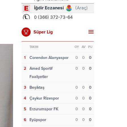
Süper Lig
TAKIM
OY
AV
PU
1
Corendon Alanyaspor
0
0
0
2
Amed Sportif
0
0
0
Faaliyetler
3
Beşiktaş
0
0
0
4
Çaykur Rizespor
0
0
0
5
Erzurumspor FK
0
0
0
6
Eyüpspor
0
0
0