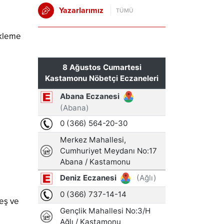
Yazarlarımız
TÜMÜ
ekleme
eş ve