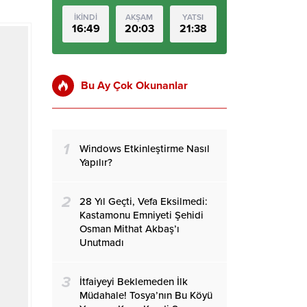
İKİNDİ
AKŞAM
YATSI
16:49
20:03
21:38
Bu Ay Çok Okunanlar
1
Windows Etkinleştirme Nasıl
Yapılır?
2
28 Yıl Geçti, Vefa Eksilmedi:
Kastamonu Emniyeti Şehidi
Osman Mithat Akbaş’ı
Unutmadı
3
İtfaiyeyi Beklemeden İlk
Müdahale! Tosya’nın Bu Köyü