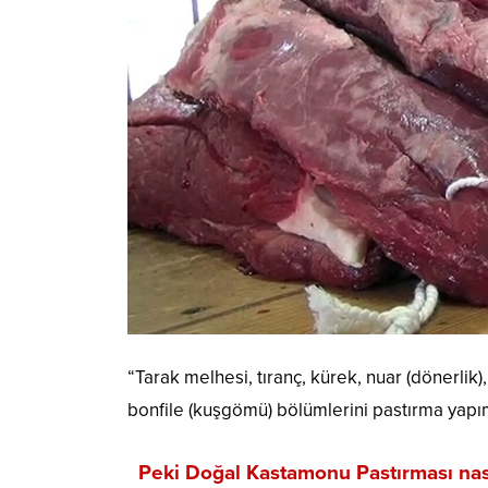
“Tarak melhesi, tıranç, kürek, nuar (dönerlik), 
bonfile (kuşgömü) bölümlerini pastırma yapımı 
Peki Doğal Kastamonu Pastırması nasıl