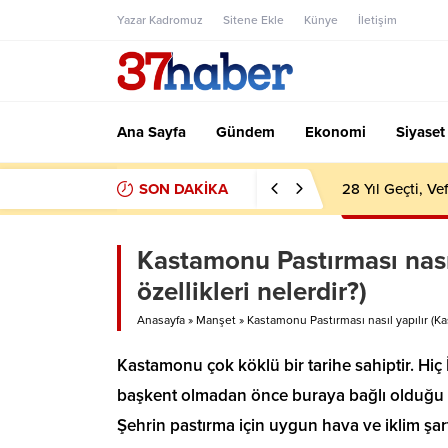
Yazar Kadromuz
Sitene Ekle
Künye
İletişim
Ana Sayfa
Gündem
Ekonomi
Siyaset
SON DAKİKA
28 Yıl Geçti, V
Kastamonu Pastırması nası
özellikleri nelerdir?)
Anasayfa
»
Manşet
»
Kastamonu Pastırması nasıl yapılır (Ka
Kastamonu çok köklü bir tarihe sahiptir. Hiç
başkent olmadan önce buraya bağlı olduğu dü
Şehrin pastırma için uygun hava ve iklim şart