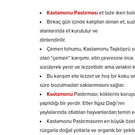
Kastamonu Pastırması
et taze iken bolc
Birkaç gün içinde kalıptan alınan et, su
alanlarında et kurutulur ve
dinlendirilir.
Çemen tohumu, Kastamonu Taşköprü sarı
olan “çemen” karışımı, etin çevresine ince
sürülerek yenir ve lezzetlidir ama velakin 
Bu karışım ete lezzet ve hoş bir koku v
süre bozulmadan saklanmasını sağlar.
Kastamonu
Pastırması; köklerini koruya
yapıldığı bir yerdir. Etler Ilgaz Dağı’nın
yaylalarında otlatılan hayvanlardan temin ed
Kastamonu Pastırmasının en büyük özel
rüzgarla doğal yollarla ve organik bir şeki