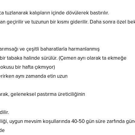
a tuzlanarak kalıpların içinde dövülerek bastırılır.
dan geçirilir ve tuzunun bir kısmı giderilir. Daha sonra özel b
msağı ve çeşitli baharatlarla harmanlanmış
 bir tabaka halinde sürülür. (Çemen ayrı olarak ta ekmeğe
kokusu bir hafta çıkmıyor)
erirken aynı zamanda etin uzun
rak, geleneksel pastırma üreticiliğinin
ilir.
liği, uygun mevsim koşullarında 40-50 gün süre zarfında gün
lde