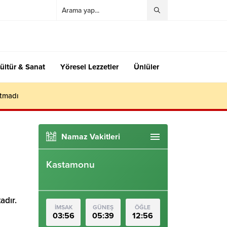
ültür & Sanat
Yöresel Lezzetler
Ünlüler
utmadı
Namaz Vakitleri
Kastamonu
adır.
İMSAK
GÜNEŞ
ÖĞLE
03:56
05:39
12:56