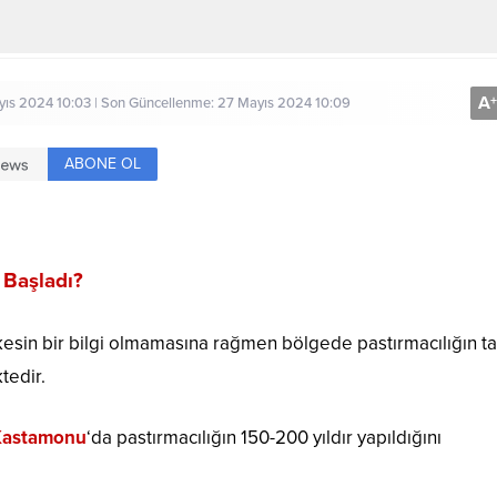
A
+
ıs 2024 10:03 | Son Güncellenme: 27 Mayıs 2024 10:09
ABONE OL
 Başladı?
li kesin bir bilgi olmamasına rağmen bölgede pastırmacılığın ta
tedir.
Kastamonu
‘da pastırmacılığın 150-200 yıldır yapıldığını