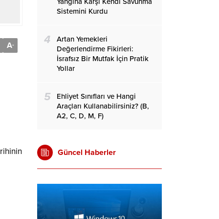
Yangına Karşı Kendi Savunma
Sistemini Kurdu
4
Artan Yemekleri
A
-
Değerlendirme Fikirleri:
İsrafsız Bir Mutfak İçin Pratik
Yollar
5
Ehliyet Sınıfları ve Hangi
Araçları Kullanabilirsiniz? (B,
A2, C, D, M, F)
rihinin
Güncel Haberler