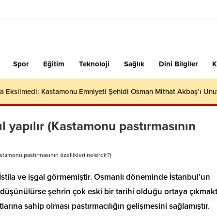
Spor
Eğitim
Teknoloji
Sağlık
Dini Bilgiler
K
efa Eksilmedi: Kastamonu Emniyeti Şehidi Osman Mithat Akbaş’ı Un
l yapılır (Kastamonu pastırmasının
stamonu pastırmasının özellikleri nelerdir?)
 İstila ve işgal görmemiştir. Osmanlı döneminde İstanbul’un
şünülürse şehrin çok eski bir tarihi olduğu ortaya çıkmakt
larına sahip olması pastırmacılığın gelişmesini sağlamıştır.