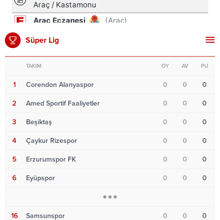
Süper Lig
TAKIM
OY
AV
PU
1
Corendon Alanyaspor
0
0
0
2
Amed Sportif Faaliyetler
0
0
0
3
Beşiktaş
0
0
0
4
Çaykur Rizespor
0
0
0
5
Erzurumspor FK
0
0
0
6
Eyüpspor
0
0
0
16
Samsunspor
0
0
0