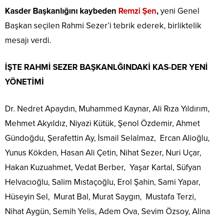
Kasder Başkanlığını kaybeden
Remzi Şen
,
yeni Genel
Başkan seçilen Rahmi Sezer’i tebrik ederek, birliktelik
mesajı verdi.
İŞTE RAHMİ SEZER BAŞKANLĞINDAKİ KAS-DER YENİ
YÖNETİMİ
Dr. Nedret Apaydın, Muhammed Kaynar, Ali Rıza Yıldırım,
Mehmet Akyıldız, Niyazi Kütük, Şenol Özdemir, Ahmet
Gündoğdu, Şerafettin Ay, İsmail Selalmaz, Ercan Alioğlu,
Yunus Kökden, Hasan Ali Çetin, Nihat Sezer, Nuri Uçar,
Hakan Kuzuahmet, Vedat Berber, Yaşar Kartal, Süfyan
Helvacıoğlu, Salim Mıstaçoğlu, Erol Şahin, Sami Yapar,
Hüseyin Sel, Murat Bal, Murat Saygın, Mustafa Terzi,
Nihat Aygün, Semih Yelis, Adem Ova, Sevim Özsoy, Alina