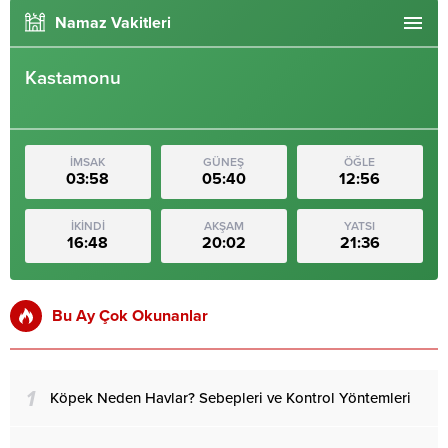
Namaz Vakitleri
Kastamonu
İMSAK
GÜNEŞ
ÖĞLE
03:58
05:40
12:56
İKİNDİ
AKŞAM
YATSI
16:48
20:02
21:36
Bu Ay Çok Okunanlar
1
Köpek Neden Havlar? Sebepleri ve Kontrol Yöntemleri