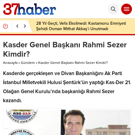
28 Yıl Geçti, Vefa Eksilmedi: Kastamonu Emniyeti
Şehidi Osman Mithat Akbaş’ı Unutmadı
Kasder Genel Başkanı Rahmi Sezer
Kimdir?
Anasayfa
»
Gündem
»
Kasder Genel Başkanı Rahmi Sezer Kimdir?
Kasderde gerçekleşen ve Divan Başkanlığını Ak Parti
İstanbul Milletvekili Hulusi Şentürk’ün yaptığı Kas-Der 21.
Olağan Genel Kurulu’nda başkanlığı Rahmi Sezer
kazandı.