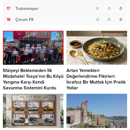
17
Trabzonspor
0
0
0
18
Çorum FK
0
0
0
İtfaiyeyi Beklemeden İlk
Artan Yemekleri
Müdahale! Tosya’nın Bu Köyü
Değerlendirme Fikirleri:
Yangına Karşı Kendi
İsrafsız Bir Mutfak İçin Pratik
Savunma Sistemini Kurdu
Yollar