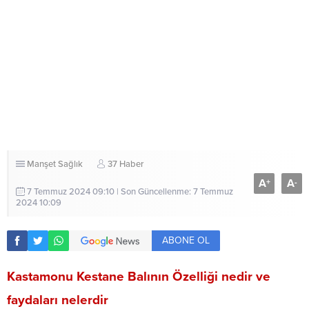
Manşet
Sağlık
37 Haber
A
A
+
-
7 Temmuz 2024 09:10 | Son Güncellenme: 7 Temmuz
2024 10:09
ABONE OL
Kastamonu Kestane Balının Özelliği nedir ve
faydaları nelerdir