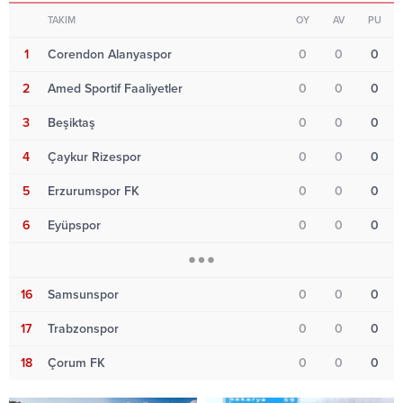
TAKIM
OY
AV
PU
1
Corendon Alanyaspor
0
0
0
2
Amed Sportif Faaliyetler
0
0
0
3
Beşiktaş
0
0
0
4
Çaykur Rizespor
0
0
0
5
Erzurumspor FK
0
0
0
6
Eyüpspor
0
0
0
16
Samsunspor
0
0
0
17
Trabzonspor
0
0
0
18
Çorum FK
0
0
0