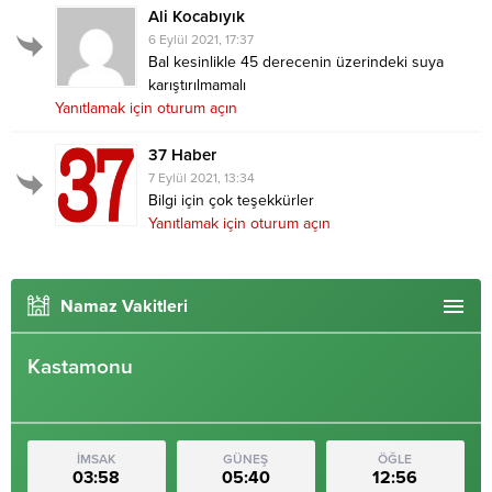
Ali Kocabıyık
6 Eylül 2021, 17:37
Bal kesinlikle 45 derecenin üzerindeki suya
karıştırılmamalı
Yanıtlamak için oturum açın
37 Haber
7 Eylül 2021, 13:34
Bilgi için çok teşekkürler
Yanıtlamak için oturum açın
Namaz Vakitleri
Kastamonu
İMSAK
GÜNEŞ
ÖĞLE
03:58
05:40
12:56