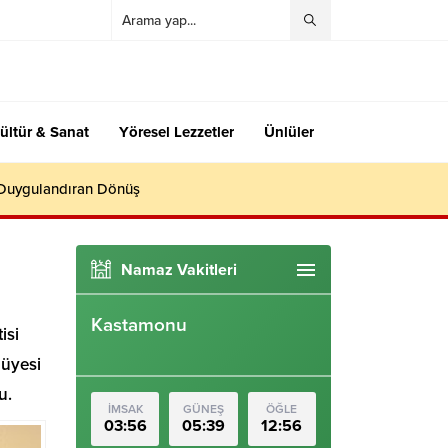
ültür & Sanat
Yöresel Lezzetler
Ünlüler
 Duygulandıran Dönüş
Namaz Vakitleri
Kastamonu
isi
 üyesi
u.
İMSAK
GÜNEŞ
ÖĞLE
03:56
05:39
12:56