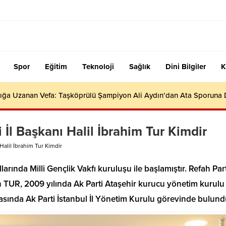
Spor
Eğitim
Teknoloji
Sağlık
Dini Bilgiler
K
ığa Uzanan Vefa: Taşköprülü Şampiyon Ali Aydın’dan Ata Sporuna
İl Başkanı Halil İbrahim Tur Kimdir
Halil İbrahim Tur Kimdir
larında Milli Gençlik Vakfı kuruluşu ile başlamıştır. Refah Part
en TUR, 2009 yılında Ak Parti Ataşehir kurucu yönetim kurulu
arasında Ak Parti İstanbul İl Yönetim Kurulu görevinde bulund