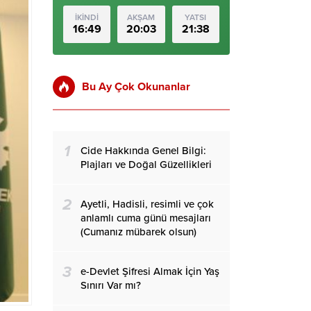
İKİNDİ
AKŞAM
YATSI
16:49
20:03
21:38
Bu Ay Çok Okunanlar
1
Cide Hakkında Genel Bilgi:
Plajları ve Doğal Güzellikleri
2
Ayetli, Hadisli, resimli ve çok
anlamlı cuma günü mesajları
(Cumanız mübarek olsun)
3
e-Devlet Şifresi Almak İçin Yaş
Sınırı Var mı?