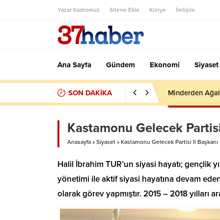
Yazar Kadromuz
Sitene Ekle
Künye
İletişim
Ana Sayfa
Gündem
Ekonomi
Siyaset
SON DAKİKA
Minderden Ağal
Kastamonu Gelecek Partisi 
Anasayfa
»
Siyaset
»
Kastamonu Gelecek Partisi İl Başkanı 
Halil İbrahim TUR’un siyasi hayatı; gençlik yıl
yönetimi ile aktif siyasi hayatına devam ed
olarak görev yapmıştır. 2015 – 2018 yılları 