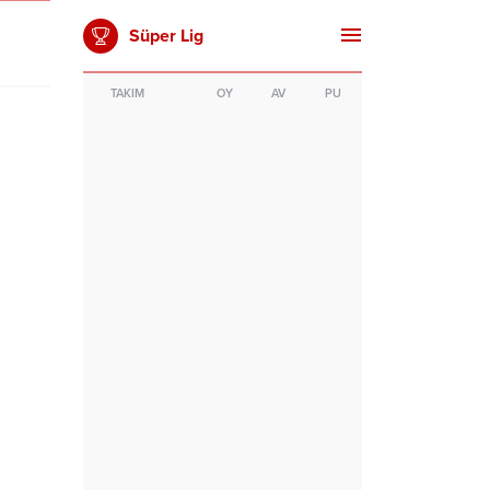
Süper Lig
TAKIM
OY
AV
PU