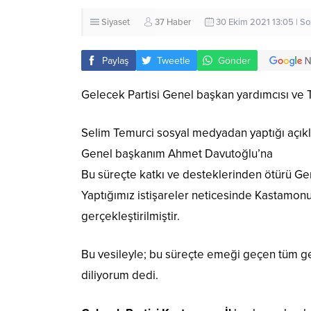
Siyaset
37 Haber
30 Ekim 2021 13:05 | S
Paylaş
Tweetle
Gönder
Gelecek Partisi Genel başkan yardımcısı ve 
Selim Temurci sosyal medyadan yaptığı açı
Genel başkanım Ahmet Davutoğlu’na
Bu süreçte katkı ve desteklerinden ötürü G
Yaptığımız istişareler neticesinde Kastamonu
gerçekleştirilmiştir.
Bu vesileyle; bu süreçte emeği geçen tüm gel
diliyorum dedi.