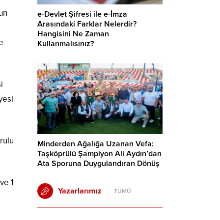
’un
e-Devlet Şifresi ile e-İmza
Arasındaki Farklar Nelerdir?
Hangisini Ne Zaman
e
Kullanmalısınız?
i
yesi
rulu
Minderden Ağalığa Uzanan Vefa:
Taşköprülü Şampiyon Ali Aydın’dan
Ata Sporuna Duygulandıran Dönüş
ve 1
Yazarlarımız
TÜMÜ