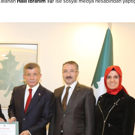
 atanan
Halil İbrahim Tu
r ise sosyal medya hesabından yaptı