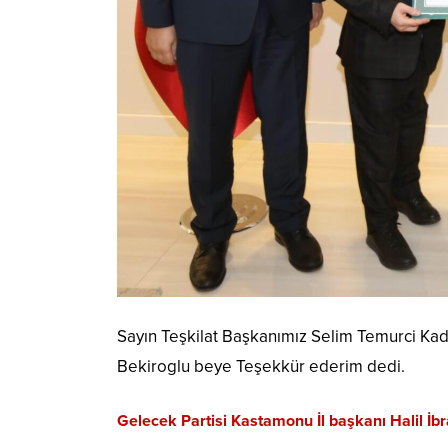
Sayın Teşkilat Başkanımız Selim Temurci Kad
Bekiroglu beye Teşekkür ederim dedi.
Gelecek Partisi Kastamonu İl başkanı Halil İbr