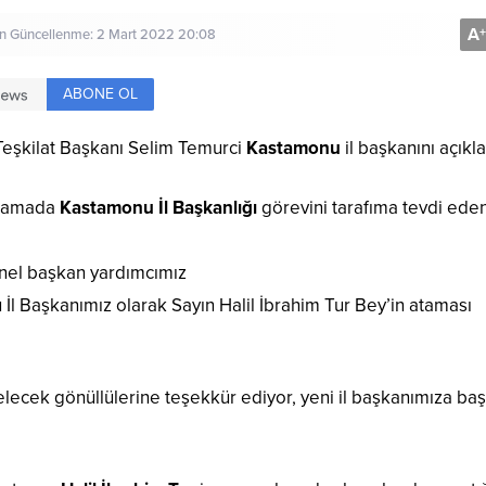
A
+
on Güncellenme: 2 Mart 2022 20:08
ABONE OL
Teşkilat Başkanı Selim Temurci
Kastamonu
il başkanını açıkla
klamada
Kastamonu İl Başkanlığı
görevini tarafıma tevdi eden
enel başkan yardımcımız
 İl Başkanımız olarak Sayın Halil İbrahim Tur Bey’in ataması
ecek gönüllülerine teşekkür ediyor, yeni il başkanımıza baş