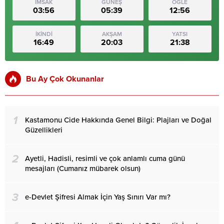
İMSAK
GÜNEŞ
ÖĞLE
03:56
05:39
12:56
İKİNDİ
AKŞAM
YATSI
16:49
20:03
21:38
Bu Ay Çok Okunanlar
1
Kastamonu Cide Hakkında Genel Bilgi: Plajları ve Doğal
Güzellikleri
2
Ayetli, Hadisli, resimli ve çok anlamlı cuma günü
mesajları (Cumanız mübarek olsun)
3
e-Devlet Şifresi Almak İçin Yaş Sınırı Var mı?