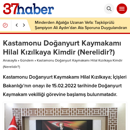
Minderden Ağalığa Uzanan Vefa: Taşköprülü
Şampiyon Ali Aydın’dan Ata Sporuna Duygulandıran
Dönüş
Kastamonu Doğanyurt Kaymakamı
Hilal Kızılkaya Kimdir (Nerelidir?)
Anasayfa
»
Gündem
»
Kastamonu Doğanyurt Kaymakamı Hilal Kızılkaya Kimdir
(Nerelidir?)
Kastamonu Doğanyurt Kaymakamı Hilal Kızılkaya; İçişleri
Bakanlığı’nın onayı ile 15.02.2022 tarihinde Doğanyurt
Kaymakam vekilliği görevine başlamış bulunmatadır.