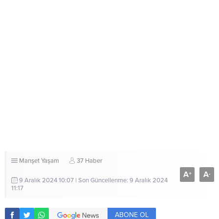
Manşet
Yaşam
37 Haber
A
A
+
-
9 Aralık 2024 10:07 | Son Güncellenme: 9 Aralık 2024
11:17
ABONE OL