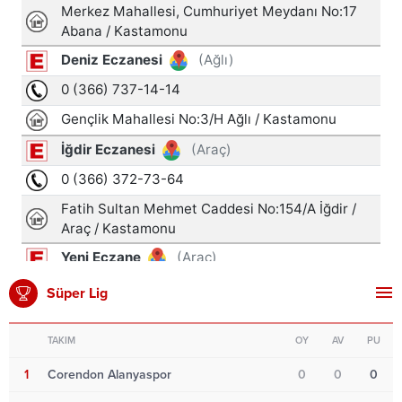
Süper Lig
TAKIM
OY
AV
PU
1
Corendon Alanyaspor
0
0
0