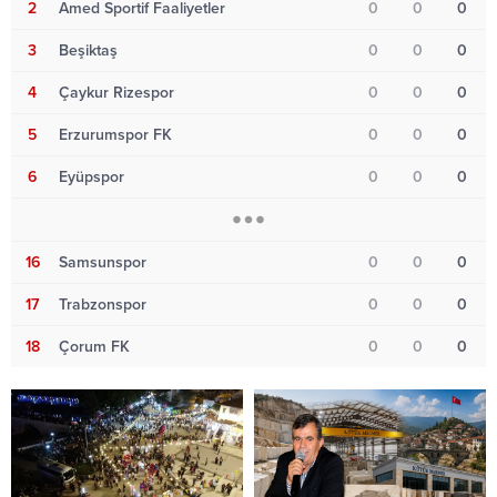
2
Amed Sportif Faaliyetler
0
0
0
3
Beşiktaş
0
0
0
4
Çaykur Rizespor
0
0
0
5
Erzurumspor FK
0
0
0
6
Eyüpspor
0
0
0
16
Samsunspor
0
0
0
17
Trabzonspor
0
0
0
18
Çorum FK
0
0
0