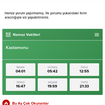
Henüz yorum yapılmamış. İlk yorumu yukarıdaki form
aracılığıyla siz yapabilirsiniz.
Namaz Vakitleri
Kastamonu
İMSAK
GÜNEŞ
ÖĞLE
04:01
05:42
12:55
İKİNDİ
AKŞAM
YATSI
16:47
19:59
21:33
Bu Ay Çok Okunanlar