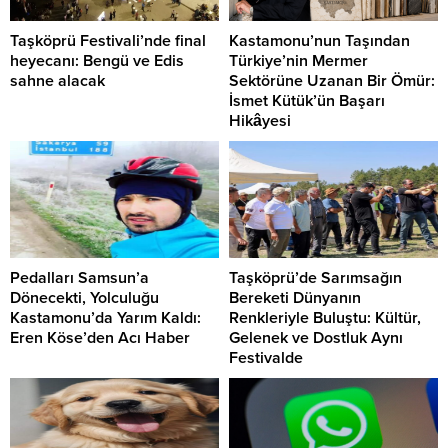
Taşköprü Festivali’nde final
Kastamonu’nun Taşından
heyecanı: Bengü ve Edis
Türkiye’nin Mermer
sahne alacak
Sektörüne Uzanan Bir Ömür:
İsmet Kütük’ün Başarı
Hikâyesi
Pedalları Samsun’a
Taşköprü’de Sarımsağın
Dönecekti, Yolculuğu
Bereketi Dünyanın
Kastamonu’da Yarım Kaldı:
Renkleriyle Buluştu: Kültür,
Eren Köse’den Acı Haber
Gelenek ve Dostluk Aynı
Festivalde