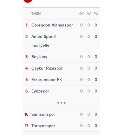
TAKIM
OY
AV
PU
1
Corendon Alanyaspor
0
0
0
2
Amed Sportif
0
0
0
Faaliyetler
3
Beşiktaş
0
0
0
4
Çaykur Rizespor
0
0
0
5
Erzurumspor FK
0
0
0
6
Eyüpspor
0
0
0
16
Samsunspor
0
0
0
17
Trabzonspor
0
0
0