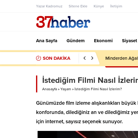
Yazar Kadromuz
Sitene Ekle
Künye
İletişim
Ana Sayfa
Gündem
Ekonomi
Siyaset
SON DAKİKA
Minderden Ağal
İstediğim Filmi Nasıl İzler
Anasayfa
»
Yaşam
»
İstediğim Filmi Nasıl İzlerim?
Günümüzde film izleme alışkanlıkları büyük b
konforunda, dilediğiniz an ve dilediğimiz ye
için internet, sayısız seçenek sunuyor.