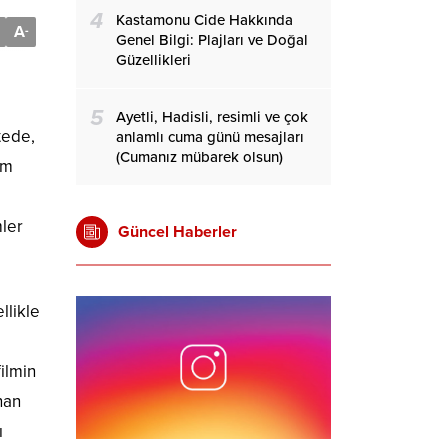
4
Kastamonu Cide Hakkında
A
-
Genel Bilgi: Plajları ve Doğal
Güzellikleri
5
Ayetli, Hadisli, resimli ve çok
tede,
anlamlı cuma günü mesajları
(Cumanız mübarek olsun)
ım
mler
Güncel Haberler
llikle
filmin
nan
ı