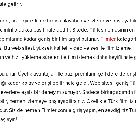
le getirir.
de, aradığınız filme hızlıca ulaşabilir ve izlemeye başlayabili
çimini oldukça basit hale getirir. Sitede, Türk sinemasının en
ımlarına kadar geniş bir film arşivi bulunur.
Filmler
kategori
iz. Bu web sitesi, yüksek kaliteli video ve ses ile film izleme
ın ve hızlı yükleme süreleri ile film izlemek daha keyifli hale g
bulunur. Üyelik avantajları ile bazı premium içeriklere de eri
ığı kadar kolay ve erişilebilir hale geldi. Web sitesi, geniş Tü
lm severlere eşsiz bir deneyim sunuyor. Sadece birkaç adımda f
abilir, hemen izlemeye başlayabilirsiniz. Özellikle Türk filmi i
mdur. Siz de hemen Filmler.com’a giriş yapın, en sevdiğiniz Tü
başlayın!