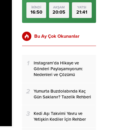
İKİNDİ
AKŞAM
YATSI
16:50
20:05
21:41
Bu Ay Çok Okunanlar
1
Instagram’da Hikaye ve
Gönderi Paylaşamıyorum:
Nedenleri ve Çözümü
2
Yumurta Buzdolabında Kaç
Gün Saklanır? Tazelik Rehberi
3
Kedi Aşı Takvimi Yavru ve
Yetişkin Kediler İçin Rehber