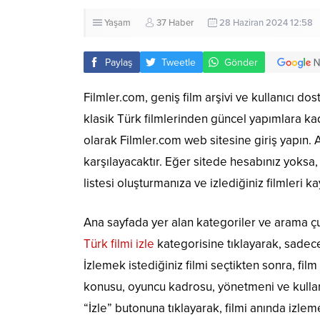
Yaşam
37 Haber
28 Haziran 2024 12:58
Paylaş
Tweetle
Gönder
Filmler.com, geniş film arşivi ve kullanıcı dos
klasik Türk filmlerinden güncel yapımlara kadar
olarak Filmler.com web sitesine giriş yapın. 
karşılayacaktır. Eğer sitede hesabınız yoksa, hı
listesi oluşturmanıza ve izlediğiniz filmleri 
Ana sayfada yer alan kategoriler ve arama çub
Türk filmi izle
kategorisine tıklayarak, sadece T
İzlemek istediğiniz filmi seçtikten sonra, film
konusu, oyuncu kadrosu, yönetmeni ve kullanıc
“İzle” butonuna tıklayarak, filmi anında izleme