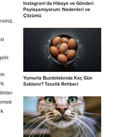
Instagram’da Hikaye ve Gönderi
Paylaşamıyorum: Nedenleri ve
Çözümü
rsiniz.
si
elir.
şim
Yumurta Buzdolabında Kaç Gün
rk
Saklanır? Tazelik Rehberi
ilmler
zlemek
rk