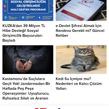
KUZKA’dan 39 Milyon TL
e-Devlet Şifresi Almak İçin
Hibe Desteği! Sosyal
Randevu Gerekli mi? Güncel
Girişimcilik Başvuruları
Rehber
Başladı
Kastamonu’da Suçlulara
Kedi Su İçmiyor mu?
Geçit Yok! Jandarmadan Bir
Nedenleri ve Kalıcı Çözüm
Haftada Peş Peşe
Yolları
Operasyonlar: Uyuşturucu,
Ruhsatsız Silah ve Aranan
Şahıslara Büyük Darbe