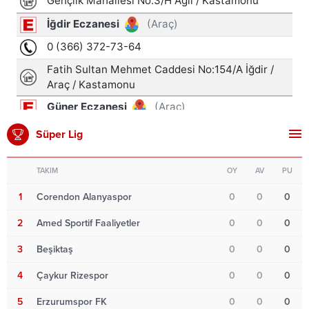
Süper Lig
TAKIM
OY
AV
PU
1
Corendon Alanyaspor
0
0
0
2
Amed Sportif Faaliyetler
0
0
0
3
Beşiktaş
0
0
0
4
Çaykur Rizespor
0
0
0
5
Erzurumspor FK
0
0
0