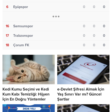
6
Eyüpspor
0
0
0
16
Samsunspor
0
0
0
17
Trabzonspor
0
0
0
18
Çorum FK
0
0
0
Kedi Kumu Seçimi ve Kedi
e-Devlet Şifresi Almak İçin
Kum Kabı Temizliği: Hijyen
Yaş Sınırı Var mı? Güncel
İçin En Doğru Yöntemler
Şartlar