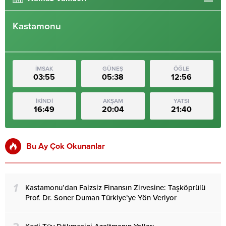
Kastamonu
İMSAK
GÜNEŞ
ÖĞLE
03:55
05:38
12:56
İKİNDİ
AKŞAM
YATSI
16:49
20:04
21:40
Bu Ay Çok Okunanlar
1
Kastamonu’dan Faizsiz Finansın Zirvesine: Taşköprülü
Prof. Dr. Soner Duman Türkiye’ye Yön Veriyor