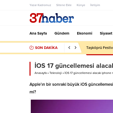
Yazar Kadromuz
Sitene Ekle
Künye
İletişim
Ana Sayfa
Gündem
Ekonomi
Siyaset
SON DAKİKA
Taşköprü Festiv
İOS 17 güncellemesi alacak
Anasayfa
»
Teknoloji
»
İOS 17 güncellemesi alacak iphone m
Apple’ın bir sonraki büyük iOS güncellemes
mi?