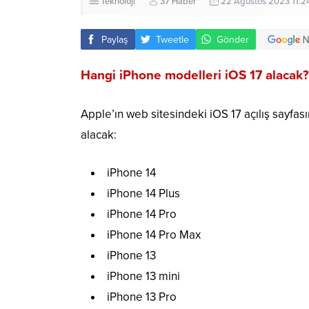
Teknoloji
37 Haber
22 Ağustos 2023 11:24
Paylaş
Tweetle
Gönder
Hangi iPhone modelleri iOS 17 alacak?
Apple’ın web sitesindeki iOS 17 açılış sayf
alacak:
iPhone 14
iPhone 14 Plus
iPhone 14 Pro
iPhone 14 Pro Max
iPhone 13
iPhone 13 mini
iPhone 13 Pro