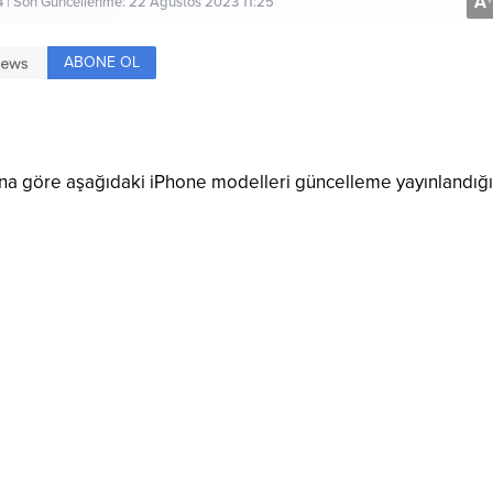
A
+
 | Son Güncellenme: 22 Ağustos 2023 11:25
ABONE OL
asına göre aşağıdaki iPhone modelleri güncelleme yayınlandığ