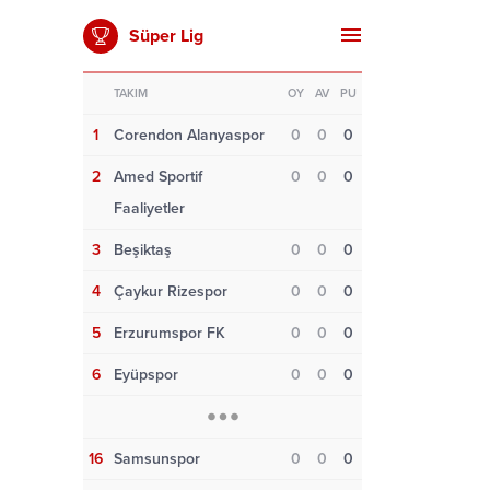
Süper Lig
TAKIM
OY
AV
PU
1
Corendon Alanyaspor
0
0
0
2
Amed Sportif
0
0
0
Faaliyetler
3
Beşiktaş
0
0
0
4
Çaykur Rizespor
0
0
0
5
Erzurumspor FK
0
0
0
6
Eyüpspor
0
0
0
16
Samsunspor
0
0
0