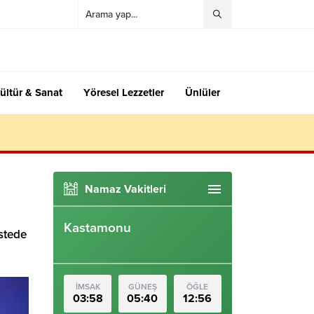
ültür & Sanat
Yöresel Lezzetler
Ünlüler
Namaz Vakitleri
Kastamonu
stede
İMSAK
GÜNEŞ
ÖĞLE
03:58
05:40
12:56