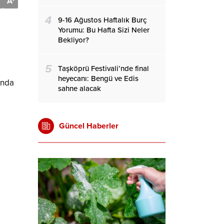
A
-
4
9-16 Ağustos Haftalık Burç
Yorumu: Bu Hafta Sizi Neler
Bekliyor?
5
Taşköprü Festivali’nde final
heyecanı: Bengü ve Edis
ında
sahne alacak
Güncel Haberler