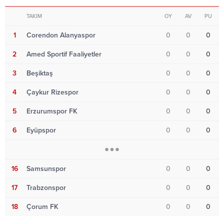
TAKIM
OY
AV
PU
1
Corendon Alanyaspor
0
0
0
2
Amed Sportif Faaliyetler
0
0
0
3
Beşiktaş
0
0
0
4
Çaykur Rizespor
0
0
0
5
Erzurumspor FK
0
0
0
6
Eyüpspor
0
0
0
16
Samsunspor
0
0
0
17
Trabzonspor
0
0
0
18
Çorum FK
0
0
0