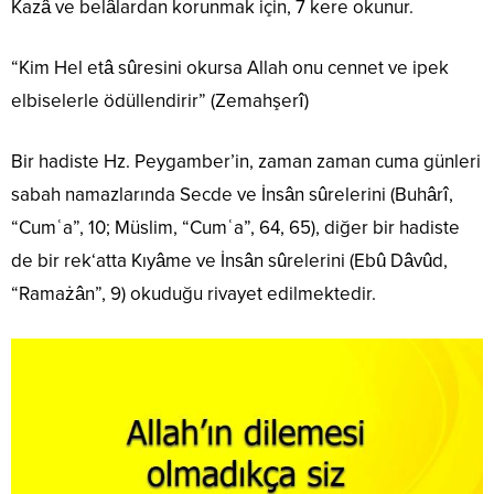
Kazâ ve belâlardan korunmak için, 7 kere okunur.
“Kim Hel etâ sûresini okursa Allah onu cennet ve ipek
elbiselerle ödüllendirir” (Zemahşerî)
Bir hadiste Hz. Peygamber’in, zaman zaman cuma günleri
sabah namazlarında Secde ve İnsân sûrelerini (Buhârî,
“Cumʿa”, 10; Müslim, “Cumʿa”, 64, 65), diğer bir hadiste
de bir rek‘atta Kıyâme ve İnsân sûrelerini (Ebû Dâvûd,
“Ramażân”, 9) okuduğu rivayet edilmektedir.