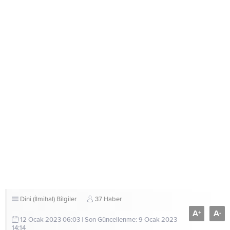
Dini (İlmihal) Bilgiler
37 Haber
A
A
+
-
12 Ocak 2023 06:03 | Son Güncellenme: 9 Ocak 2023
14:14