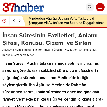
Minderden Ağalığa Uzanan Vefa: Taşköprülü
Şampiyon Ali Aydın’dan Ata Sporuna Duygulandıran
Dönüş
İnsan Sûresinin Faziletleri, Anlamı,
Şifası, Konusu, Gizemi ve Sırları
Anasayfa
»
Dini (İlmihal) Bilgiler
»
İnsan Sûresinin Faziletleri, Anlamı, Şifası,
Konusu, Gizemi ve Sırları
İnsan Sûresi; Mushaftaki sıralamada yetmiş altıncı, iniş
sırasına göre doksan sekizinci sûre olup müfessirlerin
çoğunluğu sûrenin tamamının Medine’de indiğini
söylemişlerdir. İbn Âşûr ise Medine’de Rahmân
sûresinden sonra, Talâk sûresinden önce indiğine dair
rivayeti vermekle birlikte üslûp ve içeriğini dikkate alarak
sûrenin Mekke’de indiğini söyleyen rivayetleri tercih