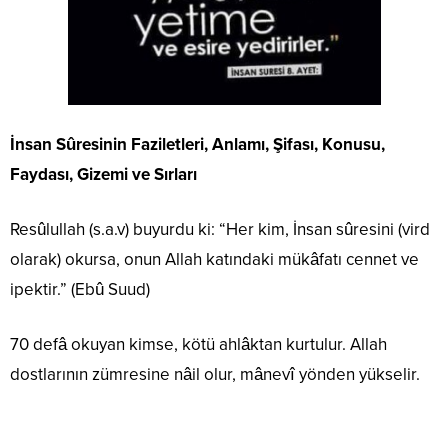
İnsan Sûresinin Faziletleri, Anlamı, Şifası, Konusu,
Faydası, Gizemi ve Sırları
Resûlullah (s.a.v) buyurdu ki: “Her kim, İnsan sûresini (vird
olarak) okursa, onun Allah katındaki mükâfatı cennet ve
ipektir.” (Ebû Suud)
70 defâ okuyan kimse, kötü ahlâktan kurtulur. Allah
dostlarının zümresine nâil olur, mânevî yönden yükselir.