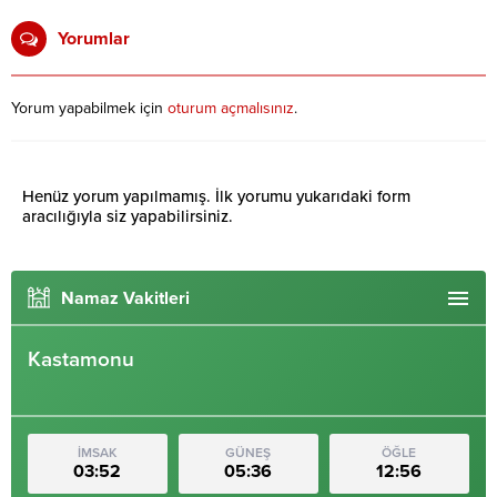
Yorumlar
Yorum yapabilmek için
oturum açmalısınız
.
Henüz yorum yapılmamış. İlk yorumu yukarıdaki form
aracılığıyla siz yapabilirsiniz.
Namaz Vakitleri
Kastamonu
İMSAK
GÜNEŞ
ÖĞLE
03:52
05:36
12:56