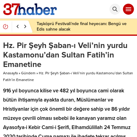
Taşköprü Festivali’nde final heyecanı: Bengü ve
Edis sahne alacak
Hz. Pir Şeyh Şaban-ı Veli’nin yurdu
Kastamonu’dan Sultan Fatih’in
Emanetine
Anasayfa
»
Gündem
»
Hz. Pir Şeyh Şaban-ı Veli’nin yurdu Kastamonu’dan Sultan
Fatih’in Emanetine
916 yıl boyunca kilise ve 482 yıl boyunca cami olarak
bütün ihtişamıyla ayakta duran, Müslümanlar ve
Hristiyanlar için çok önemli bir değere sahip ve 86 yıldır
müzeye çevrili olması sebebi ile kanayan yaramız olan
Ayasofya-i Kebir Cami-i Şerifi, Elhamdülillah 24 Temmuz
2020 tarihinde Cuma namazı ile ibadete tekrar açılmış