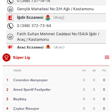
Süper Lig
TAKIM
OY
AV
PU
1
Corendon Alanyaspor
0
0
0
2
Amed Sportif Faaliyetler
0
0
0
3
Beşiktaş
0
0
0
4
Çaykur Rizespor
0
0
0