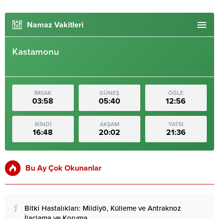
Namaz Vakitleri
Kastamonu
İMSAK
GÜNEŞ
ÖĞLE
03:58
05:40
12:56
İKİNDİ
AKŞAM
YATSI
16:48
20:02
21:36
Bu Ay Çok Okunanlar
1
Bitki Hastalıkları: Mildiyö, Külleme ve Antraknoz
İlaçlama ve Koruma