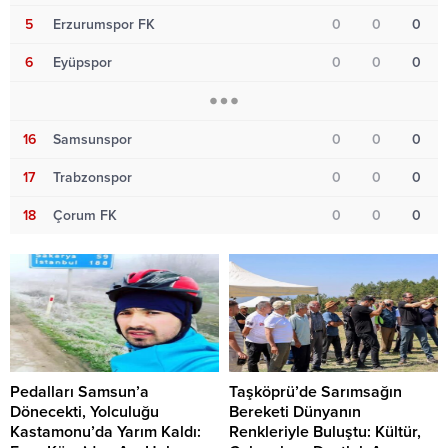
5
Erzurumspor FK
0
0
0
6
Eyüpspor
0
0
0
16
Samsunspor
0
0
0
17
Trabzonspor
0
0
0
18
Çorum FK
0
0
0
Pedalları Samsun’a
Taşköprü’de Sarımsağın
Dönecekti, Yolculuğu
Bereketi Dünyanın
Kastamonu’da Yarım Kaldı:
Renkleriyle Buluştu: Kültür,