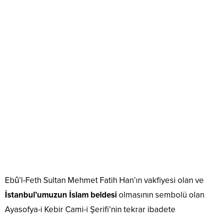
Ebû’l-Feth Sultan Mehmet Fatih Han’ın vakfiyesi olan ve
İstanbul’umuzun İslam beldesi
olmasının sembolü olan
Ayasofya-i Kebir Cami-i Şerifi’nin tekrar ibadete