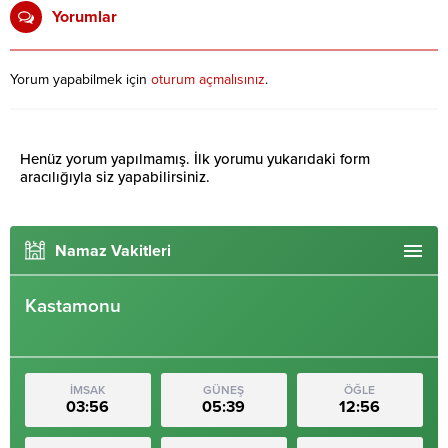
Yorumlar
Yorum yapabilmek için
oturum açmalısınız
.
Henüz yorum yapılmamış. İlk yorumu yukarıdaki form
aracılığıyla siz yapabilirsiniz.
Namaz Vakitleri
Kastamonu
İMSAK
GÜNEŞ
ÖĞLE
03:56
05:39
12:56