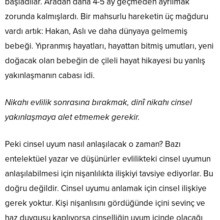
başladılar. Aradan daha 4-5 ay geçmeden ayrılmak
zorunda kalmışlardı. Bir mahsurlu hareketin üç mağduru
vardı artık: Hakan, Aslı ve daha dünyaya gelmemiş
bebeği. Yıpranmış hayatları, hayattan bitmiş umutları, yeni
doğacak olan bebeğin de çileli hayat hikayesi bu yanlış
yakınlaşmanın cabası idi.
Nikahı evlilik sonrasına bırakmak, dinî nikahı cinsel
yakınlaşmaya alet etmemek gerekir.
Peki cinsel uyum nasıl anlaşılacak o zaman? Bazı
entelektüel yazar ve düşünürler evlilikteki cinsel uyumun
anlaşılabilmesi için nişanlılıkta ilişkiyi tavsiye ediyorlar. Bu
doğru değildir. Cinsel uyumu anlamak için cinsel ilişkiye
gerek yoktur. Kişi nişanlısını gördüğünde içini sevinç ve
haz duygusu kaplıyorsa cinselliğin uyum içinde olacağı