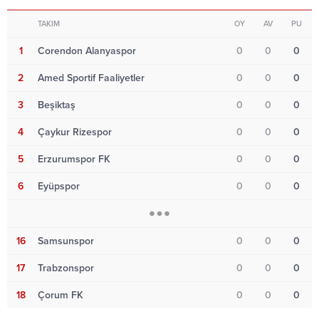
TAKIM
OY
AV
PU
1
Corendon Alanyaspor
0
0
0
2
Amed Sportif Faaliyetler
0
0
0
3
Beşiktaş
0
0
0
4
Çaykur Rizespor
0
0
0
5
Erzurumspor FK
0
0
0
6
Eyüpspor
0
0
0
16
Samsunspor
0
0
0
17
Trabzonspor
0
0
0
18
Çorum FK
0
0
0