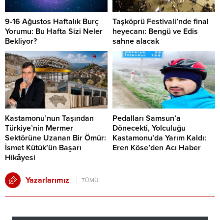
9-16 Ağustos Haftalık Burç
Taşköprü Festivali’nde final
Yorumu: Bu Hafta Sizi Neler
heyecanı: Bengü ve Edis
Bekliyor?
sahne alacak
Kastamonu’nun Taşından
Pedalları Samsun’a
Türkiye’nin Mermer
Dönecekti, Yolculuğu
Sektörüne Uzanan Bir Ömür:
Kastamonu’da Yarım Kaldı:
İsmet Kütük’ün Başarı
Eren Köse’den Acı Haber
Hikâyesi
Yazarlarımız
TÜMÜ