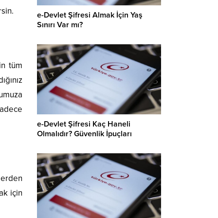
sin.
e-Devlet Şifresi Almak İçin Yaş
Sınırı Var mı?
çin tüm
dığınız
uğumuza
 sadece
e-Devlet Şifresi Kaç Haneli
Olmalıdır? Güvenlik İpuçları
nlerden
ak için