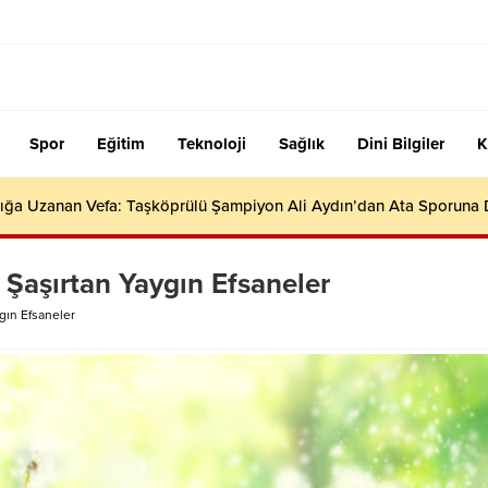
Spor
Eğitim
Teknoloji
Sağlık
Dini Bilgiler
K
ığa Uzanan Vefa: Taşköprülü Şampiyon Ali Aydın’dan Ata Sporuna
yi Şaşırtan Yaygın Efsaneler
ygın Efsaneler