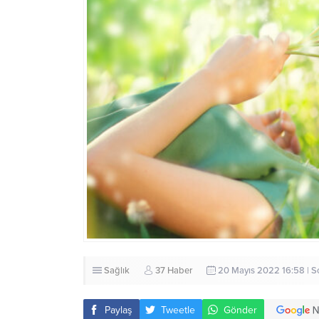
Sağlık
37 Haber
20 Mayıs 2022 16:58 | S
Paylaş
Tweetle
Gönder