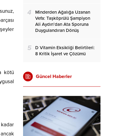
sunuz,
4
Minderden Ağalığa Uzanan
Vefa: Taşköprülü Şampiyon
parçası
Ali Aydın’dan Ata Sporuna
şeyler
Duygulandıran Dönüş
5
D Vitamin Eksikliği Belirtileri:
8 Kritik İşaret ve Çözümü
a kötü
Güncel Haberler
uygusal
e kadar
 ancak