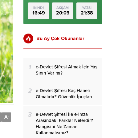
İKİNDİ
AKŞAM
YATSI
16:49
20:03
21:38
Bu Ay Çok Okunanlar
1
e-Devlet Şifresi Almak İçin Yaş
Sınırı Var mı?
2
e-Devlet Şifresi Kaç Haneli
Olmalıdır? Güvenlik İpuçları
3
e-Devlet Şifresi ile e-İmza
A
-
Arasındaki Farklar Nelerdir?
Hangisini Ne Zaman
Kullanmalısınız?