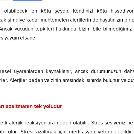
labilecek en kötü şeydir. Kendinizi kötü hissediyor
ncak şimdiye kadar muhtemelen alerjilerin de hayatınızın bir 
Ancak vücudun tepkileri hakkında bizim bile bilmediğimiz 
 beş yaygın efsane.
evresel uyaranlardan kaynaklanır, ancak durumunuzun dah
er. Alerjiler beden ve zihin arasındaki sınırda bulunur ve d
rı azaltmanın tek yoludur
tli alerjik reaksiyonlara neden olabilir. Stres seviyeniz n
ü olur. Stresi azaltmak için meditasyon yeterli değildir