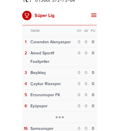
Süper Lig
TAKIM
OY
AV
PU
1
Corendon Alanyaspor
0
0
0
2
Amed Sportif
0
0
0
Faaliyetler
3
Beşiktaş
0
0
0
4
Çaykur Rizespor
0
0
0
5
Erzurumspor FK
0
0
0
6
Eyüpspor
0
0
0
16
Samsunspor
0
0
0