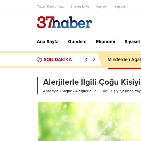
Yazar Kadromuz
Sitene Ekle
Künye
İletişim
Ana Sayfa
Gündem
Ekonomi
Siyaset
SON DAKİKA
Minderden Ağal
Alerjilerle İlgili Çoğu Kişi
Anasayfa
»
Sağlık
»
Alerjilerle İlgili Çoğu Kişiyi Şaşırtan Ya