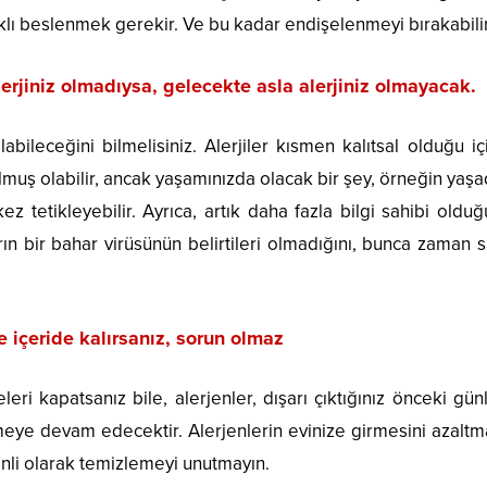
lı beslenmek gerekir. Ve bu kadar endişelenmeyi bırakabilir
lerjiniz olmadıysa, gelecekte asla alerjiniz olmayacak.
labileceğini bilmelisiniz. Alerjiler kısmen kalıtsal olduğu i
olmuş olabilir, ancak yaşamınızda olacak bir şey, örneğin yaşa
ez tetikleyebilir. Ayrıca, artık daha fazla bilgi sahibi old
rın bir bahar virüsünün belirtileri olmadığını, bunca zaman
 içeride kalırsanız, sorun olmaz
ri kapatsanız bile, alerjenler, dışarı çıktığınız önceki gü
irmeye devam edecektir. Alerjenlerin evinize girmesini azaltm
zenli olarak temizlemeyi unutmayın.