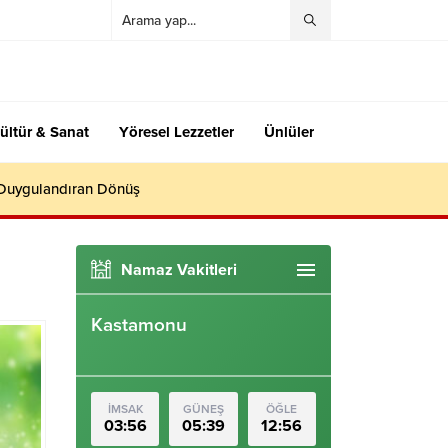
ültür & Sanat
Yöresel Lezzetler
Ünlüler
 Duygulandıran Dönüş
Namaz Vakitleri
Kastamonu
İMSAK
GÜNEŞ
ÖĞLE
03:56
05:39
12:56