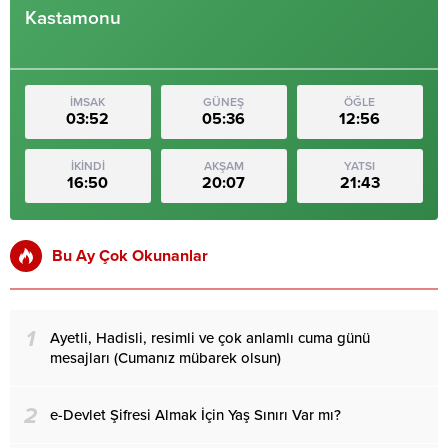
Kastamonu
İMSAK
GÜNEŞ
ÖĞLE
03:52
05:36
12:56
İKİNDİ
AKŞAM
YATSI
16:50
20:07
21:43
Bu Ay Çok Okunanlar
1
Ayetli, Hadisli, resimli ve çok anlamlı cuma günü
mesajları (Cumanız mübarek olsun)
2
e-Devlet Şifresi Almak İçin Yaş Sınırı Var mı?