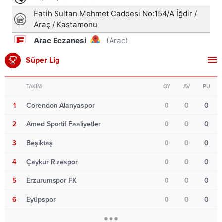
Süper Lig
TAKIM
OY
AV
PU
1
Corendon Alanyaspor
0
0
0
2
Amed Sportif Faaliyetler
0
0
0
3
Beşiktaş
0
0
0
4
Çaykur Rizespor
0
0
0
5
Erzurumspor FK
0
0
0
6
Eyüpspor
0
0
0