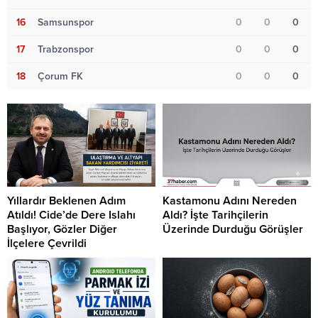
16
Samsunspor
0
0
0
17
Trabzonspor
0
0
0
18
Çorum FK
0
0
0
Yıllardır Beklenen Adım
Kastamonu Adını Nereden
Atıldı! Cide’de Dere Islahı
Aldı? İşte Tarihçilerin
Başlıyor, Gözler Diğer
Üzerinde Durduğu Görüşler
İlçelere Çevrildi