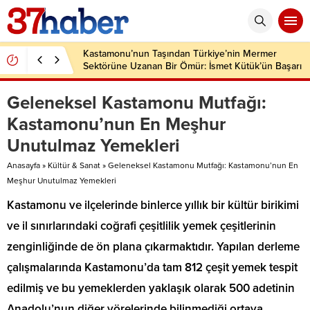
Kastamonu’nun Taşından Türkiye’nin Mermer
Sektörüne Uzanan Bir Ömür: İsmet Kütük’ün Başarı
Hikâyesi
Geleneksel Kastamonu Mutfağı:
Kastamonu’nun En Meşhur
Unutulmaz Yemekleri
Anasayfa
»
Kültür & Sanat
»
Geleneksel Kastamonu Mutfağı: Kastamonu’nun En
Meşhur Unutulmaz Yemekleri
Kastamonu ve ilçelerinde binlerce yıllık bir kültür birikimi
ve il sınırlarındaki coğrafi çeşitlilik yemek çeşitlerinin
zenginliğinde de ön plana çıkarmaktıdır. Yapılan derleme
çalışmalarında Kastamonu’da tam 812 çeşit yemek tespit
edilmiş ve bu yemeklerden yaklaşık olarak 500 adetinin
Anadolu’nun diğer yörelerinde bilinmediği ortaya