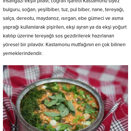
İhsangazi ekşili pilavı; coğrafi işaretli Kastamonu siyez
bulguru, soğan, yeşilbiber, tuz, pul biber, nane, tereyağı,
salça, dereotu, maydanoz, ısırgan, ebe gümeci ve asma
yaprağı kullanılarak pişirilen, ekşi ayran ya da ekşi yoğurt
katılıp üzerine tereyağlı sos gezdirilerek hazırlanan
yöresel bir pilavdır. Kastamonu mutfağının en çok bilinen
yemeklerindendir.