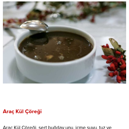
Araç Kül Çöreği
Araç Kül Çöreği, sert buğday unu, içme suyu, tuz ve