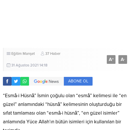
Eğitim
Manşet
37 Haber
A
A
+
-
31 Ağustos 2021 14:18
ABONE OL
“Esmâ-i Hüsnâ” İsmin çoğulu olan “esmâ” kelimesi ile “en
güzel” anlamındaki “hüsnâ” kelimesinin oluşturduğu bir
sıfat tamlaması olan “esmâ-i hüsnâ”, “en güzel isimler”
anlamında Yüce Allah’ın bütün isimleri için kullanılan bir