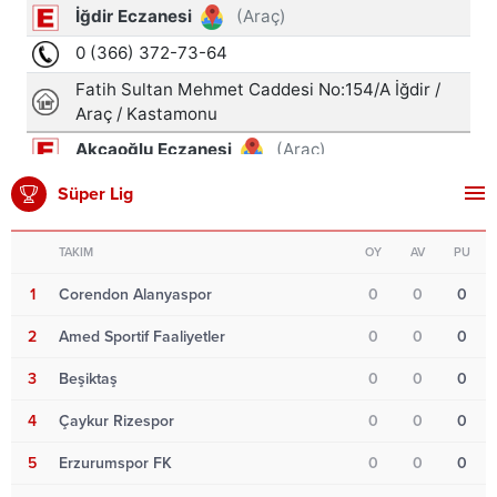
Süper Lig
TAKIM
OY
AV
PU
1
Corendon Alanyaspor
0
0
0
2
Amed Sportif Faaliyetler
0
0
0
3
Beşiktaş
0
0
0
4
Çaykur Rizespor
0
0
0
5
Erzurumspor FK
0
0
0