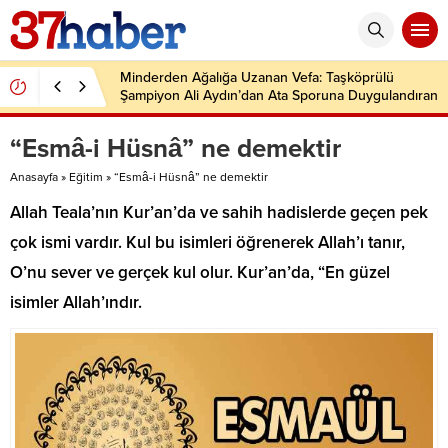
Minderden Ağalığa Uzanan Vefa: Taşköprülü
Şampiyon Ali Aydın’dan Ata Sporuna Duygulandıran
Dönüş
“Esmâ-i Hüsnâ” ne demektir
Anasayfa
»
Eğitim
»
“Esmâ-i Hüsnâ” ne demektir
Allah Teala’nın Kur’an’da ve sahih hadislerde geçen pek
çok ismi vardır. Kul bu isimleri öğrenerek Allah’ı tanır,
O’nu sever ve gerçek kul olur. Kur’an’da, “En güzel
isimler Allah’ındır.