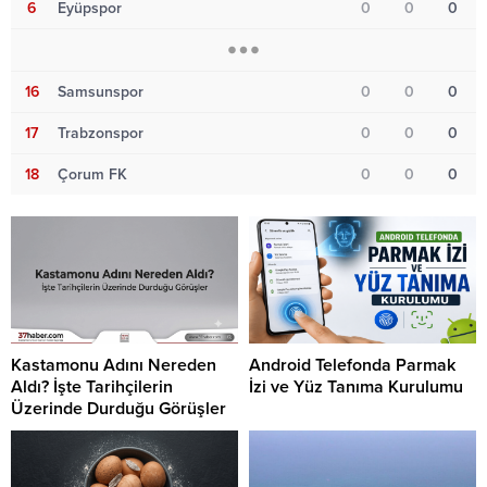
6
Eyüpspor
0
0
0
16
Samsunspor
0
0
0
17
Trabzonspor
0
0
0
18
Çorum FK
0
0
0
Kastamonu Adını Nereden
Android Telefonda Parmak
Aldı? İşte Tarihçilerin
İzi ve Yüz Tanıma Kurulumu
Üzerinde Durduğu Görüşler