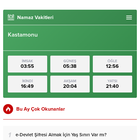
Namaz Vakitleri
Kastamonu
İMSAK
GÜNEŞ
ÖĞLE
03:55
05:38
12:56
İKİNDİ
AKŞAM
YATSI
16:49
20:04
21:40
Bu Ay Çok Okunanlar
1
e-Devlet Şifresi Almak İçin Yaş Sınırı Var mı?