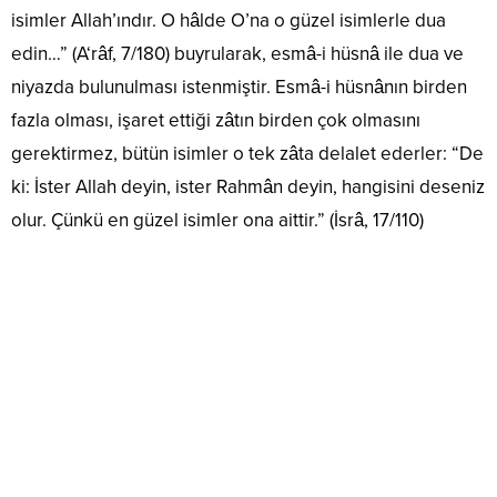
isimler Allah’ındır. O hâlde O’na o güzel isimlerle dua
edin…” (A‘râf, 7/180) buyrularak, esmâ-i hüsnâ ile dua ve
niyazda bulunulması istenmiştir. Esmâ-i hüsnânın birden
fazla olması, işaret ettiği zâtın birden çok olmasını
gerektirmez, bütün isimler o tek zâta delalet ederler: “De
ki: İster Allah deyin, ister Rahmân deyin, hangisini deseniz
olur. Çünkü en güzel isimler ona aittir.” (İsrâ, 17/110)